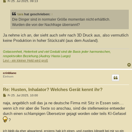
B
Fr 25. Jul 2025, 09:13
e
i
t
tara
hat geschrieben:
↑
r
a
Die Dinger sind in normaler Größe momentan nicht erhältlich.
g
Wurden die von der Nachfrage überrannt?
Ja nehme ich an, der sieht auch sehr nach 3D Druck aus, also vermutlich
keine Produktion in hoher Stückzahl (aus dem Ausland).
Gelassenheit, Heiterkeit und viel Geduld sind die Basis jeder harmonischen,
respektvollen Beziehung.(Audrey Hasta Luego)
Levi - ein kleiner Held wird groß
crinblanc
Einhorn
Re: Husten, Inhalator? Welches Gerät kennt ihr?
B
Fr 25. Jul 2025, 10:00
e
i
naja, angeblich soll das ja ne deutsche Firma mit Sitz in Essen sein....
t
wenn ich mir aber die Texte so anschau, sind die stellenweise entweder
r
a
durch einen schlampigen Übersetzer gejagt worden oder teils KI-Gefasel
g
?
ich bleib da eher abwartend, erstens hab ich einen, und zweites klingelt bei mir so ein