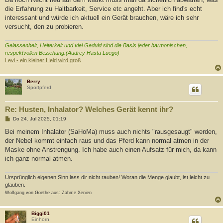
die Erfahrung zu Haltbarkeit, Service etc angeht. Aber ich find's echt
interessant und würde ich aktuell ein Gerät brauchen, wäre ich sehr
versucht, den zu probieren.
Gelassenheit, Heiterkeit und viel Geduld sind die Basis jeder harmonischen,
respektvollen Beziehung.(Audrey Hasta Luego)
Levi - ein kleiner Held wird groß
Berry
Sportpferd
Re: Husten, Inhalator? Welches Gerät kennt ihr?
B
Do 24. Jul 2025, 01:19
e
i
Bei meinem Inhalator (SaHoMa) muss auch nichts "rausgesaugt" werden,
t
der Nebel kommt einfach raus und das Pferd kann normal atmen in der
r
a
Maske ohne Anstrengung. Ich habe auch einen Aufsatz für mich, da kann
g
ich ganz normal atmen.
Ursprünglich eigenen Sinn lass dir nicht rauben! Woran die Menge glaubt, ist leicht zu
glauben.
Wolfgang von Goethe aus: Zahme Xenien
Biggi01
Einhorn