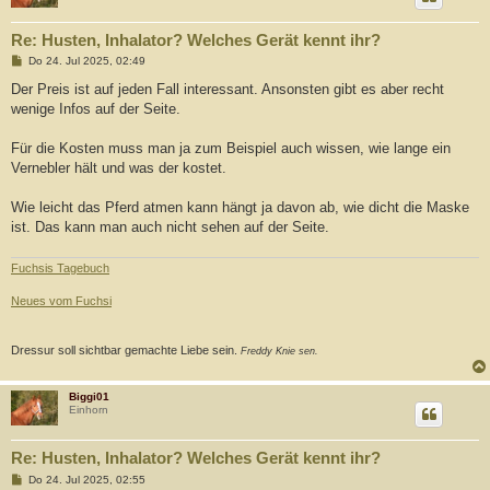
Re: Husten, Inhalator? Welches Gerät kennt ihr?
B
Do 24. Jul 2025, 02:49
e
i
Der Preis ist auf jeden Fall interessant. Ansonsten gibt es aber recht
t
wenige Infos auf der Seite.
r
a
g
Für die Kosten muss man ja zum Beispiel auch wissen, wie lange ein
Vernebler hält und was der kostet.
Wie leicht das Pferd atmen kann hängt ja davon ab, wie dicht die Maske
ist. Das kann man auch nicht sehen auf der Seite.
Fuchsis Tagebuch
Neues vom Fuchsi
Dressur soll sichtbar gemachte Liebe sein.
Freddy Knie sen.
Biggi01
Einhorn
Re: Husten, Inhalator? Welches Gerät kennt ihr?
B
Do 24. Jul 2025, 02:55