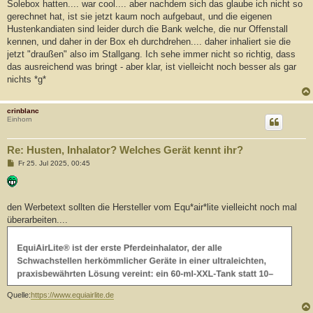
Solebox hatten.... war cool.... aber nachdem sich das glaube ich nicht so
gerechnet hat, ist sie jetzt kaum noch aufgebaut, und die eigenen
Hustenkandiaten sind leider durch die Bank welche, die nur Offenstall
kennen, und daher in der Box eh durchdrehen.... daher inhaliert sie die
jetzt "draußen" also im Stallgang. Ich sehe immer nicht so richtig, dass
das ausreichend was bringt - aber klar, ist vielleicht noch besser als gar
nichts *g*
crinblanc
Einhorn
Re: Husten, Inhalator? Welches Gerät kennt ihr?
B
Fr 25. Jul 2025, 00:45
e
i
t
r
a
den Werbetext sollten die Hersteller vom Equ*air*lite vielleicht noch mal
g
überarbeiten....
Quelle:
https://www.equiairlite.de