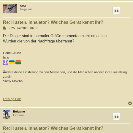
tara
Pegasus
Re: Husten, Inhalator? Welches Gerät kennt ihr?
B
Fr 25. Jul 2025, 06:33
e
i
Die Dinger sind in normaler Größe momentan nicht erhältlich.
t
Wurden die von der Nachfrage überrannt?
r
a
g
Liebe Grüße
tara
Ändere deine Einstellung zu den Menschen, und die Menschen ändern ihre Einstellung
zu dir.
Samy Molcho
Let's go Polo
Belgano
Einhorn
Re: Husten, Inhalator? Welches Gerät kennt ihr?