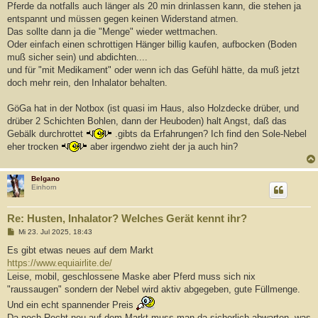
Pferde da notfalls auch länger als 20 min drinlassen kann, die stehen ja
entspannt und müssen gegen keinen Widerstand atmen.
Das sollte dann ja die "Menge" wieder wettmachen.
Oder einfach einen schrottigen Hänger billig kaufen, aufbocken (Boden
muß sicher sein) und abdichten....
und für "mit Medikament" oder wenn ich das Gefühl hätte, da muß jetzt
doch mehr rein, den Inhalator behalten.
GöGa hat in der Notbox (ist quasi im Haus, also Holzdecke drüber, und
drüber 2 Schichten Bohlen, dann der Heuboden) halt Angst, daß das
Gebälk durchrottet
.gibts da Erfahrungen? Ich find den Sole-Nebel
eher trocken
aber irgendwo zieht der ja auch hin?
Belgano
Einhorn
Re: Husten, Inhalator? Welches Gerät kennt ihr?
B
Mi 23. Jul 2025, 18:43
e
i
Es gibt etwas neues auf dem Markt
t
https://www.equiairlite.de/
r
a
Leise, mobil, geschlossene Maske aber Pferd muss sich nix
g
"raussaugen" sondern der Nebel wird aktiv abgegeben, gute Füllmenge.
Und ein echt spannender Preis
Da noch Recht neu auf dem Markt muss man da sicherlich abwarten, was