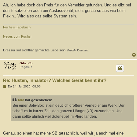
e
i
Ah, ich habe doch den Preis für den Vernebler gefunden. Und es gibt bei
t
den Ersatzteilen auch ein Auslassventil, sieht genau so aus wie beim
r
a
Flexin.. Wird also das selbe System sein.
g
Fuchsis Tagebuch
Neues vom Fuchsi
Dressur soll sichtbar gemachte Liebe sein.
Freddy Knie sen.
GilianCo
Pegasus
Re: Husten, Inhalator? Welches Gerät kennt ihr?
B
Do 24. Jul 2025, 08:06
e
i
t
tara
hat geschrieben:
↑
r
a
Bei einer Sole-Box ist ein deutlich größerer Vernebler am Werk. Der
g
schafft es in kurzer Zeit, den ganzen Hänger (zB) zuzunebeln. Und
dann sollte ähnlich viel Solenebel im Pferd landen.
Genau, so einen hat meine SB tatsächlich, weil wir ja auch mal eine