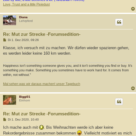
Love, Trust and a little Pixiedust
Diana
Lehrpferd
Re: Mut zur Strecke -Forumsedition-
B
Di 1. Dez 2020, 09:26
e
i
Klasse, ich versuch mit zu machen. Wir dürfen wieder spazieren gehen,
t
es werden leider keine 160 km werden.
r
a
g
Happiness isn’t something someone gives you, and it isn’t something you find or buy. It’s
something you make. Something you sometimes have to work hard for. It comes from
within, not without.”
Mal sehen was wir daraus machen! unser Tagebuch
Biggi01
Einhorn
Re: Mut zur Strecke -Forumsedition-
B
Di 1. Dez 2020, 10:40
e
i
Ich mache auch mit
. Bis Weihnachten werde ich aber keine
t
Rekordergebnisse zusammen bekommen
. Vielleicht motiviert es mich
r