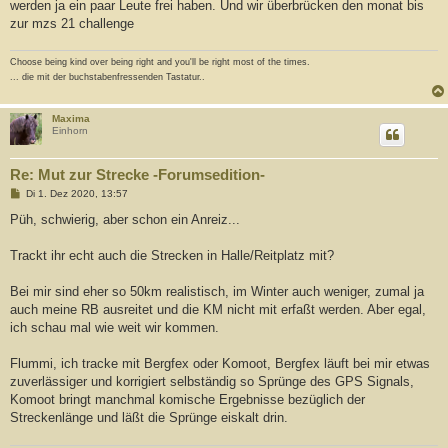
werden ja ein paar Leute frei haben. Und wir überbrücken den monat bis
r
a
zur mzs 21 challenge
g
Choose being kind over being right and you'll be right most of the times.
... die mit der buchstabenfressenden Tastatur..
Maxima
Einhorn
Re: Mut zur Strecke -Forumsedition-
B
Di 1. Dez 2020, 13:57
e
i
Püh, schwierig, aber schon ein Anreiz...
t
r
a
Trackt ihr echt auch die Strecken in Halle/Reitplatz mit?
g
Bei mir sind eher so 50km realistisch, im Winter auch weniger, zumal ja
auch meine RB ausreitet und die KM nicht mit erfaßt werden. Aber egal,
ich schau mal wie weit wir kommen.
Flummi, ich tracke mit Bergfex oder Komoot, Bergfex läuft bei mir etwas
zuverlässiger und korrigiert selbständig so Sprünge des GPS Signals,
Komoot bringt manchmal komische Ergebnisse bezüglich der
Streckenlänge und läßt die Sprünge eiskalt drin.