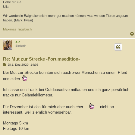
Liebe Grüße
Ulla
Wir werden in Ewigkeiten nicht mehr gut machen können, was wir den Tieren angetan
haben. (Mark Twain)
Maximas Tagebuch
A.Z.
Sleipnir
Re: Mut zur Strecke -Forumsedition-
B
Di 1. Dez 2020, 14:03
e
i
Bei Mut zur Strecke konnten sich auch zwei Menschen zu einem Pferd
t
anmelden.
r
a
g
Ich lasse den Track bei Outdooractive mitlaufen und ich ganz persönlich
tracke nur Geländekilometer.
Für Dezember ist das für mich aber auch eher ...
... nicht so
interessant, weil ziemlich vorhersehbar.
Montags 5 km
Freitags 10 km