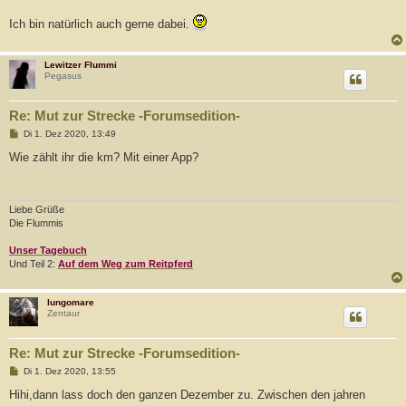
r
a
Ich bin natürlich auch gerne dabei.
g
Lewitzer Flummi
Pegasus
Re: Mut zur Strecke -Forumsedition-
B
Di 1. Dez 2020, 13:49
e
i
Wie zählt ihr die km? Mit einer App?
t
r
a
g
Liebe Grüße
Die Flummis
Unser Tagebuch
Und Teil 2:
Auf dem Weg zum Reitpferd
lungomare
Zentaur
Re: Mut zur Strecke -Forumsedition-
B
Di 1. Dez 2020, 13:55
e
i
Hihi,dann lass doch den ganzen Dezember zu. Zwischen den jahren
t