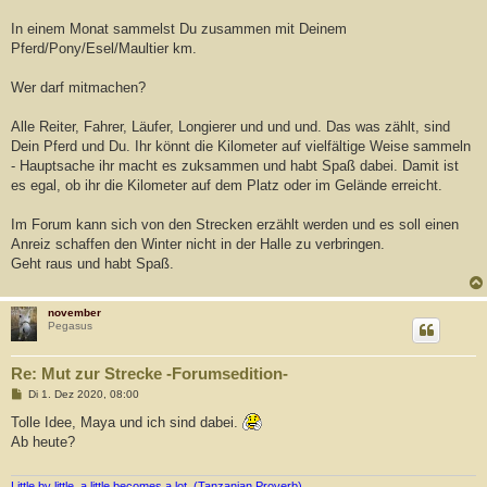
In einem Monat sammelst Du zusammen mit Deinem
Pferd/Pony/Esel/Maultier km.
Wer darf mitmachen?
Alle Reiter, Fahrer, Läufer, Longierer und und und. Das was zählt, sind
Dein Pferd und Du. Ihr könnt die Kilometer auf vielfältige Weise sammeln
- Hauptsache ihr macht es zuksammen und habt Spaß dabei. Damit ist
es egal, ob ihr die Kilometer auf dem Platz oder im Gelände erreicht.
Im Forum kann sich von den Strecken erzählt werden und es soll einen
Anreiz schaffen den Winter nicht in der Halle zu verbringen.
Geht raus und habt Spaß.
november
Pegasus
Re: Mut zur Strecke -Forumsedition-
B
Di 1. Dez 2020, 08:00
e
i
Tolle Idee, Maya und ich sind dabei.
t
Ab heute?
r
a
g
Little by little, a little becomes a lot. (Tanzanian Proverb)