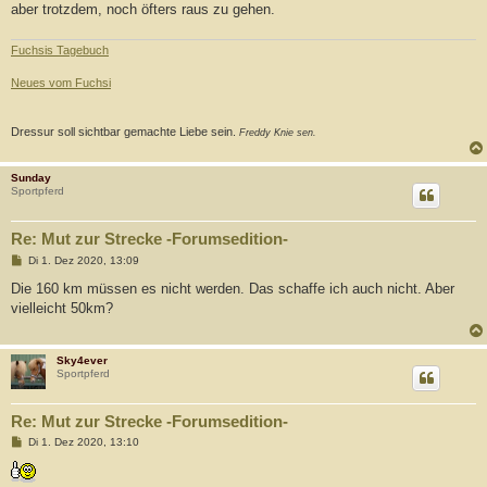
a
aber trotzdem, noch öfters raus zu gehen.
g
Fuchsis Tagebuch
Neues vom Fuchsi
Dressur soll sichtbar gemachte Liebe sein.
Freddy Knie sen.
Sunday
Sportpferd
Re: Mut zur Strecke -Forumsedition-
B
Di 1. Dez 2020, 13:09
e
i
Die 160 km müssen es nicht werden. Das schaffe ich auch nicht. Aber
t
vielleicht 50km?
r
a
g
Sky4ever
Sportpferd
Re: Mut zur Strecke -Forumsedition-
B
Di 1. Dez 2020, 13:10
e
i
t