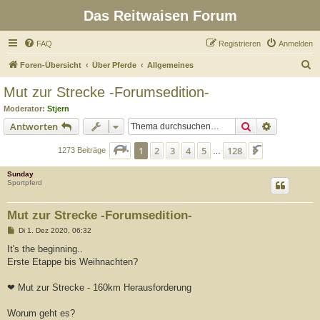
Das Reitwaisen Forum
FAQ
Registrieren
Anmelden
S
Foren-Übersicht
Über Pferde
Allgemeines
u
Mut zur Strecke -Forumsedition-
c
Moderator:
Stjern
h
Suche
Erweiterte
Antworten
e
Seite
1
von
128
1
2
3
4
5
128
Nächste
1273 Beiträge
…
Sunday
Sportpferd
Mut zur Strecke -Forumsedition-
B
Di 1. Dez 2020, 06:32
e
i
It's the beginning..
t
Erste Etappe bis Weihnachten?
r
a
g
❤ Mut zur Strecke - 160km Herausforderung
Worum geht es?