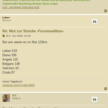
Gelassenheit, Heiterkeit und viel Geduld sind die Basis jeder harmonischen,
respektvollen Beziehung.(Audrey Hasta Luego)
Levi - ein kleiner Held wird groß
Labeo
Einhorn
Re: Mut zur Strecke -Forumsedition-
B
Di 2. Jun 2026, 14:19
e
i
Bei uns waren es im Mai 123km.
t
r
a
Labeo 519
g
Diana 336
Angela 115
Belgano 148
Veilchen 10
Cinda 87
Unser Tagebuch:
viewtopic.php?f=14&t=8950
A.Z.
Sleipnir