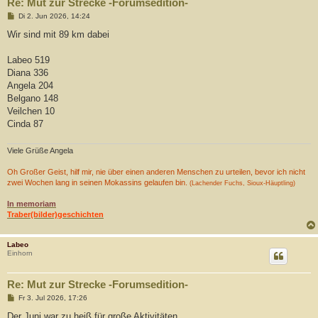
Re: Mut zur Strecke -Forumsedition-
B
Di 2. Jun 2026, 14:24
e
i
Wir sind mit 89 km dabei
t
r
a
Labeo 519
g
Diana 336
Angela 204
Belgano 148
Veilchen 10
Cinda 87
Viele Grüße Angela
Oh Großer Geist, hilf mir, nie über einen anderen Menschen zu urteilen, bevor ich nicht
zwei Wochen lang in seinen Mokassins gelaufen bin.
(Lachender Fuchs, Sioux-Häuptling)
In memoriam
Traber(bilder)geschichten
Labeo
Einhorn
Re: Mut zur Strecke -Forumsedition-
B
Fr 3. Jul 2026, 17:26
e
i
Der Juni war zu heiß für große Aktivitäten..