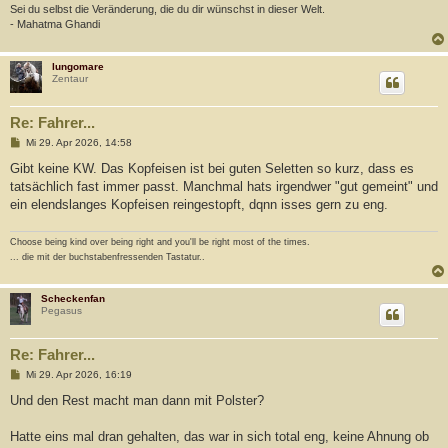
Sei du selbst die Veränderung, die du dir wünschst in dieser Welt.
- Mahatma Ghandi
lungomare
Zentaur
Re: Fahrer...
B
Mi 29. Apr 2026, 14:58
e
i
Gibt keine KW. Das Kopfeisen ist bei guten Seletten so kurz, dass es
t
tatsächlich fast immer passt. Manchmal hats irgendwer "gut gemeint" und
r
a
ein elendslanges Kopfeisen reingestopft, dqnn isses gern zu eng.
g
Choose being kind over being right and you'll be right most of the times.
... die mit der buchstabenfressenden Tastatur..
Scheckenfan
Pegasus
Re: Fahrer...
B
Mi 29. Apr 2026, 16:19
e
i
Und den Rest macht man dann mit Polster?
t
r
a
Hatte eins mal dran gehalten, das war in sich total eng, keine Ahnung ob
g