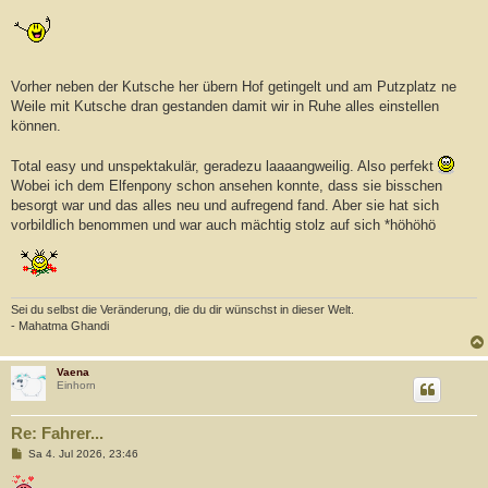
Vorher neben der Kutsche her übern Hof getingelt und am Putzplatz ne
Weile mit Kutsche dran gestanden damit wir in Ruhe alles einstellen
können.
Total easy und unspektakulär, geradezu laaaangweilig. Also perfekt
Wobei ich dem Elfenpony schon ansehen konnte, dass sie bisschen
besorgt war und das alles neu und aufregend fand. Aber sie hat sich
vorbildlich benommen und war auch mächtig stolz auf sich *höhöhö
Sei du selbst die Veränderung, die du dir wünschst in dieser Welt.
- Mahatma Ghandi
Vaena
Einhorn
Re: Fahrer...
B
Sa 4. Jul 2026, 23:46
e
i