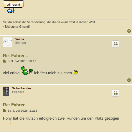
Sei du selbst die Veränderung, die du dir wünschst in dieser Welt.
- Mahatma Ghandi
Vaena
Einhorn
Re: Fahrer...
B
Fr 3. Jul 2026, 10:47
e
i
t
viel erfolg
ich freu mich zu lesen
r
a
g
Scheckenfan
Pegasus
Re: Fahrer...
B
Sa 4. Jul 2026, 21:13
e
i
Pony hat die Kutsch erfolgreich zwei Runden um den Platz gezogen
t
r
a
g