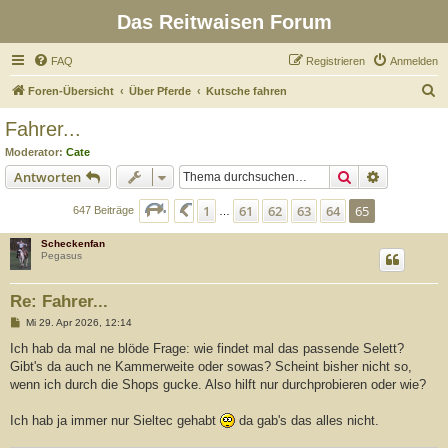
Das Reitwaisen Forum
FAQ
Registrieren
Anmelden
S
Foren-Übersicht
Über Pferde
Kutsche fahren
u
Fahrer...
c
Moderator:
Cate
h
Suche
Erweiterte
Antworten
e
Seite
65
von
65
1
61
62
63
64
65
Vorherige
647 Beiträge
…
Scheckenfan
Pegasus
Re: Fahrer...
B
Mi 29. Apr 2026, 12:14
e
i
Ich hab da mal ne blöde Frage: wie findet mal das passende Selett?
t
Gibt's da auch ne Kammerweite oder sowas? Scheint bisher nicht so,
r
a
wenn ich durch die Shops gucke. Also hilft nur durchprobieren oder wie?
g
Ich hab ja immer nur Sieltec gehabt
da gab's das alles nicht.