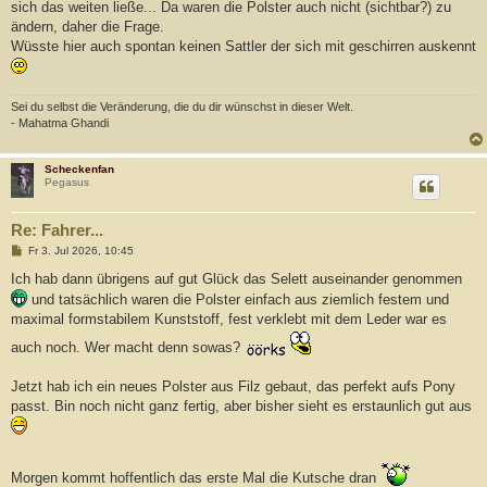
sich das weiten ließe... Da waren die Polster auch nicht (sichtbar?) zu
ändern, daher die Frage.
Wüsste hier auch spontan keinen Sattler der sich mit geschirren auskennt
Sei du selbst die Veränderung, die du dir wünschst in dieser Welt.
- Mahatma Ghandi
Scheckenfan
Pegasus
Re: Fahrer...
B
Fr 3. Jul 2026, 10:45
e
i
Ich hab dann übrigens auf gut Glück das Selett auseinander genommen
t
und tatsächlich waren die Polster einfach aus ziemlich festem und
r
a
maximal formstabilem Kunststoff, fest verklebt mit dem Leder war es
g
auch noch. Wer macht denn sowas?
Jetzt hab ich ein neues Polster aus Filz gebaut, das perfekt aufs Pony
passt. Bin noch nicht ganz fertig, aber bisher sieht es erstaunlich gut aus
Morgen kommt hoffentlich das erste Mal die Kutsche dran