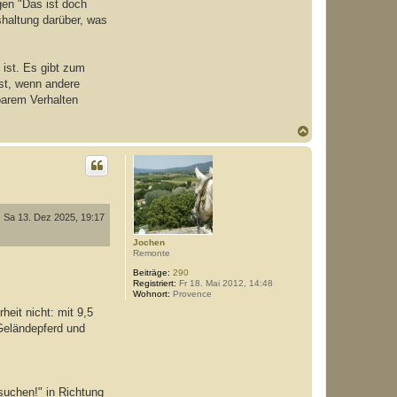
gen "Das ist doch
shaltung darüber, was
 ist. Es gibt zum
ist, wenn andere
barem Verhalten
N
a
c
h
o
b
e
n
Sa 13. Dez 2025, 19:17
Jochen
Remonte
Beiträge:
290
Registriert:
Fr 18. Mai 2012, 14:48
Wohnort:
Provence
eit nicht: mit 9,5
Geländepferd und
uchen!" in Richtung