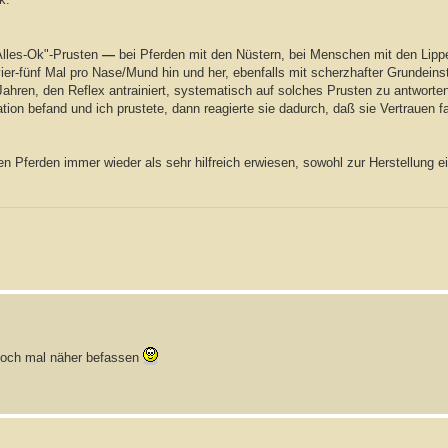
Alles-Ok"-Prusten
—
bei Pferden mit den Nüstern, bei Menschen mit den Lipp
er-fünf Mal pro Nase/Mund hin und her, ebenfalls mit scherzhafter Grundeinst
 Jahren, den Reflex antrainiert, systematisch auf solches Prusten zu antworte
ation befand und ich prustete, dann reagierte sie dadurch, daß sie Vertrauen 
en Pferden immer wieder als sehr hilfreich erwiesen, sowohl zur Herstellung e
 noch mal näher befassen