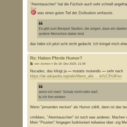
"Atemtauschen" hat die Füchsin auch sehr schnell angefrag
was einen guten Teil der Zivilisation umfasste.
Es gibt zum Beispiel Studien, die zeigen, dass ein star
andere Menschen dabei sind.
das hätte ich jetzt echt nicht gedacht. Ich kringel mich eher
Re: Haben Pferde Humor?
B
von
Jochen
»
Do 18. Dez 2025, 21:06
e
i
Nucades, das klingt ja
—
mutatis mutandis
—
sehr nach
t
https://de.wikipedia.org/wiki/Wenn_alle ... ie%C3%9Fen
r
a
g
wenn ich mein’ Schatz nicht rufen darf,
tu ich ihm winken
Wenn "jemanden necken" als Humor zählt, dann ist das bes
crinblanc, "Atemtauschen" ist noch was anderes. Machen wi
Mein "Prusten" hingegen funktioniert teilweise über -zig Met