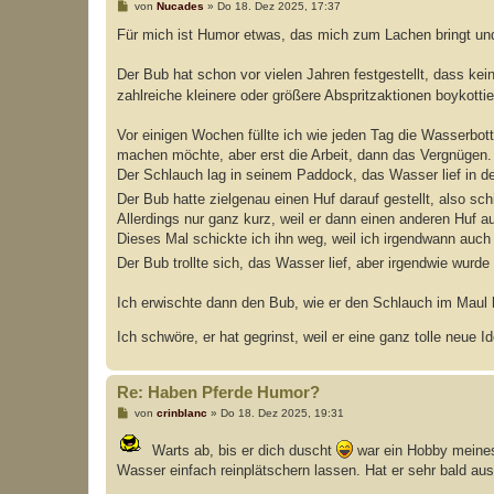
B
von
Nucades
»
Do 18. Dez 2025, 17:37
e
i
Für mich ist Humor etwas, das mich zum Lachen bringt und
t
r
a
Der Bub hat schon vor vielen Jahren festgestellt, dass ke
g
zahlreiche kleinere oder größere Abspritzaktionen boykottier
Vor einigen Wochen füllte ich wie jeden Tag die Wasserbott
machen möchte, aber erst die Arbeit, dann das Vergnügen.
Der Schlauch lag in seinem Paddock, das Wasser lief in de
Der Bub hatte zielgenau einen Huf darauf gestellt, also sc
Allerdings nur ganz kurz, weil er dann einen anderen Huf a
Dieses Mal schickte ich ihn weg, weil ich irgendwann auch 
Der Bub trollte sich, das Wasser lief, aber irgendwie wurd
Ich erwischte dann den Bub, wie er den Schlauch im Maul h
Ich schwöre, er hat gegrinst, weil er eine ganz tolle neue
Re: Haben Pferde Humor?
B
von
crinblanc
»
Do 18. Dez 2025, 19:31
e
i
Warts ab, bis er dich duscht
war ein Hobby meines
t
r
Wasser einfach reinplätschern lassen. Hat er sehr bald aus
a
g