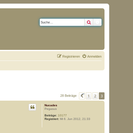
Suche
Erweiterte Suche
Registrieren
Anmelden
1
2
3
Vorherige
28 Beiträge
Nucades
Pegasus
Beiträge:
10177
Registriert:
Mi 6. Jun 2012, 21:33