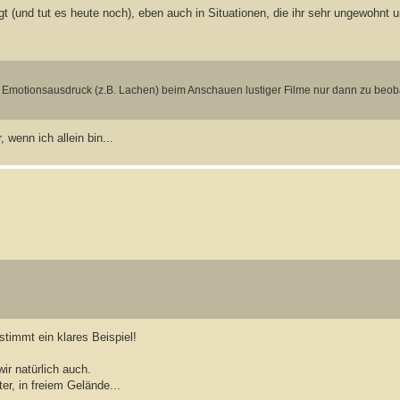
t (und tut es heute noch), eben auch in Situationen, die ihr sehr ungewohnt 
ker Emotionsausdruck (z.B. Lachen) beim Anschauen lustiger Filme nur dann zu beob
, wenn ich allein bin...
timmt ein klares Beispiel!
r natürlich auch.
er, in freiem Gelände...