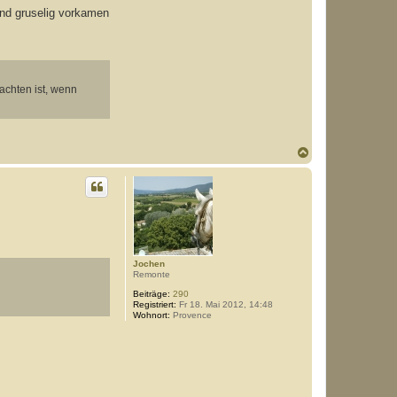
und gruselig vorkamen
achten ist, wenn
N
a
c
h
o
b
e
n
Jochen
Remonte
Beiträge:
290
Registriert:
Fr 18. Mai 2012, 14:48
Wohnort:
Provence