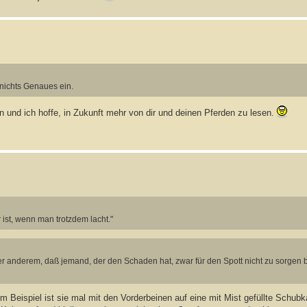
h nichts Genaues ein.
n und ich hoffe, in Zukunft mehr von dir und deinen Pferden zu lesen.
 ist, wenn man trotzdem lacht."
er anderem, daß jemand, der den Schaden hat, zwar für den Spott nicht zu sorgen 
Beispiel ist sie mal mit den Vorderbeinen auf eine mit Mist gefüllte Schubka