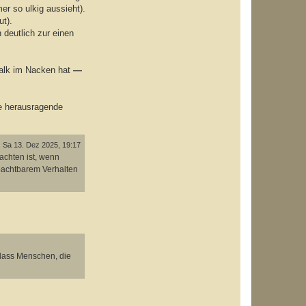
er so ulkig aussieht).
ut).
h deutlich zur einen
chalk im Nacken hat
—
e herausragende
Sa 13. Dez 2025, 19:17
achten ist, wenn
bachtbarem Verhalten
dass Menschen, die