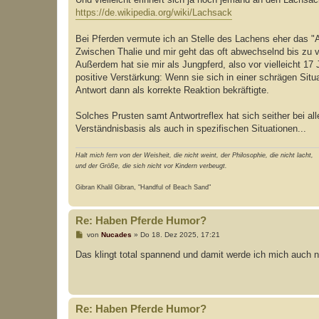
https://de.wikipedia.org/wiki/Lachsack
Bei Pferden vermute ich an Stelle des Lachens eher das "
Zwischen Thalie und mir geht das oft abwechselnd bis zu vi
Außerdem hat sie mir als Jungpferd, also vor vielleicht 17
positive Verstärkung: Wenn sie sich in einer schrägen Situ
Antwort dann als korrekte Reaktion bekräftigte.
Solches Prusten samt Antwortreflex hat sich seither bei all
Verständnisbasis als auch in spezifischen Situationen...
Halt mich fern von der Weisheit, die nicht weint, der Philosophie, die nicht lacht,
und der Größe, die sich nicht vor Kindern verbeugt.
Gibran Khalil Gibran, "Handful of Beach Sand"
Re: Haben Pferde Humor?
B
von
Nucades
»
Do 18. Dez 2025, 17:21
e
i
Das klingt total spannend und damit werde ich mich auch
t
r
a
g
Re: Haben Pferde Humor?