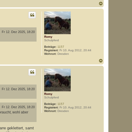
N
a
c
h
o
b
e
n
Fr 12. Dez 2025, 18:20
Romy
Schulpferd
Beiträge:
1157
Registriert:
Fr 10. Aug 2012, 20:44
Wohnort:
Dresden
N
a
c
h
o
b
e
n
Fr 12. Dez 2025, 18:20
Romy
Schulpferd
Beiträge:
1157
Fr 12. Dez 2025, 18:20
Registriert:
Fr 10. Aug 2012, 20:44
Wohnort:
Dresden
braucht, wohl aber
rre geklettert, samt