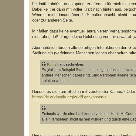
Feldmitte abdüst, dann springt er öfters in für mich sicher
Dabei keilt er dann mit voller Kraft nach hinten aus, peitsc
Wenn er mich danach über die Schulter ansieht, bleibt er
oder zur anderen Seite.
Mir fallen dazu keine eventuell antrainierten Verhaltensfo
nicht aber, daß er irgendeine Belohnung von mir erwartet (w
Aber natürlich fördern alle derartigen Interaktionen de
Stellung ein (verfeindete Menschen lachen eher selten mite
Romy
hat geschrieben:
↑
Es gibt zum Beispiel Studien, die zeigen, dass ein star
andere Menschen dabei sind. Sind Personen alleine, sc
ableiten wöllte.
Handelt es sich um Studien mit versteckter Kamera? Oder
https://de.wikipedia.org/wiki/Lachkonserve
Erstmals wurde eine Lachkonserve in der Hank McCune S
allein fernsehen, nicht lachen würden und durch eine L
Und vielleicht erinnert sich ja noch jemand an den Lachsac