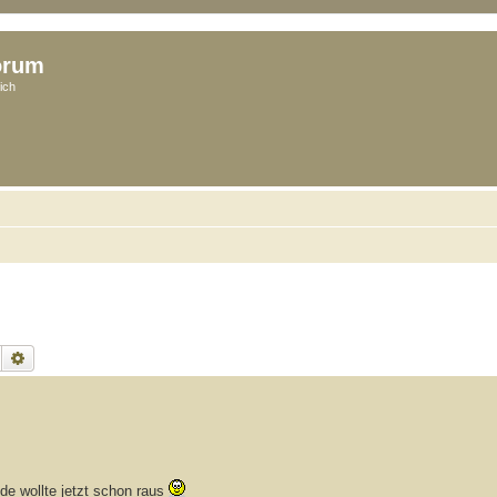
orum
ich
Suche
Erweiterte Suche
de wollte jetzt schon raus