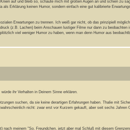
s Knien auf und bleib so, schaute mich mit großen Augen an und schien zu sa
 da als Erklärung keinen Humor, sondern einfach eine gut kalibrierte Erwartung
zialen Erwartungen zu trennen. Ich weiß gar nicht, ob das prinzipiell möglich
sdruck (z.B. Lachen) beim Anschauen lustiger Filme nur dann zu beobachten 
e plötzlich viel weniger Humor zu haben, wenn man denn Humor aus beobacht
 würde ihr Verhalten in Deinem Sinne erklären.
zungen suchen, da sie keine derartigen Erfahrungen haben. Thalie mit Sicherh
ahrscheinlich nicht: zwar erst vor Kurzem gekauft, aber seit sechs Jahren 
t) nach meinem "So, Freundchen, jetzt aber mal Schluß mit diesem Grenzens