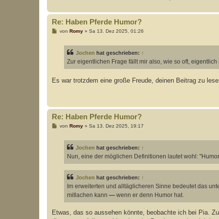
g
Re: Haben Pferde Humor?
B
von
Romy
»
Sa 13. Dez 2025, 01:26
e
i
t
Jochen
hat geschrieben:
↑
r
a
Zur eigentlichen Frage fällt mir also, wie so oft, eigentlic
g
Es war trotzdem eine große Freude, deinen Beitrag zu lese
Re: Haben Pferde Humor?
B
von
Romy
»
Sa 13. Dez 2025, 19:17
e
i
t
Jochen
hat geschrieben:
↑
r
a
Nun, eine der möglichen Definitionen lautet wohl: "Humor
g
Jochen
hat geschrieben:
↑
Im erweiterten und alltäglicheren Sinne bedeutet das unt
mitlachen kann
—
wenn er denn Humor hat.
Etwas, das so aussehen könnte, beobachte ich bei Pia. Zum 