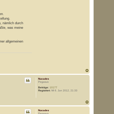
en.
ellung.
n, nämlich durch
faßte, was meine
iner allgemeinen
N
a
c
Nucades
h
Pegasus
o
Beiträge:
10177
b
Registriert:
Mi 6. Jun 2012, 21:33
e
n
N
a
c
Nucades
h
Pegasus