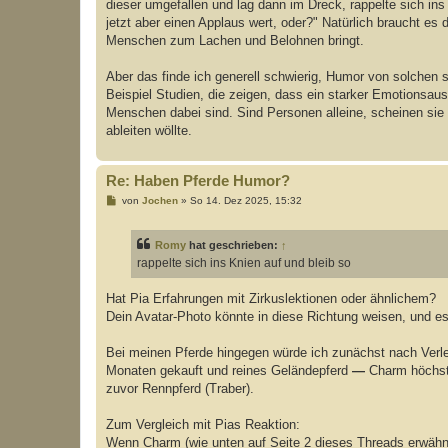
dieser umgefallen und lag dann im Dreck, rappelte sich in
jetzt aber einen Applaus wert, oder?" Natürlich braucht es
Menschen zum Lachen und Belohnen bringt.
Aber das finde ich generell schwierig, Humor von solchen so
Beispiel Studien, die zeigen, dass ein starker Emotionsau
Menschen dabei sind. Sind Personen alleine, scheinen si
ableiten wöllte.
Re: Haben Pferde Humor?
B
von
Jochen
»
So 14. Dez 2025, 15:32
e
i
t
Romy
hat geschrieben:
↑
r
a
rappelte sich ins Knien auf und bleib so
g
Hat Pia Erfahrungen mit Zirkuslektionen oder ähnlichem?
Dein Avatar-Photo könnte in diese Richtung weisen, und es
Bei meinen Pferde hingegen würde ich zunächst nach Verlet
Monaten gekauft und reines Geländepferd
—
Charm höchstw
zuvor Rennpferd (Traber).
Zum Vergleich mit Pias Reaktion:
Wenn Charm (wie unten auf Seite 2 dieses Threads erwähn