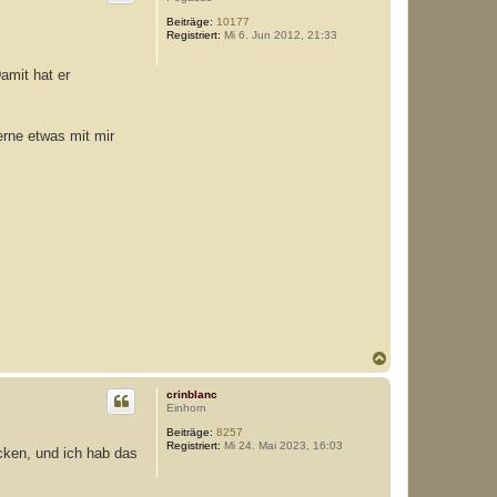
o
Beiträge:
10177
b
Registriert:
Mi 6. Jun 2012, 21:33
e
n
amit hat er
erne etwas mit mir
N
a
c
crinblanc
h
Einhorn
o
Beiträge:
8257
b
Registriert:
Mi 24. Mai 2023, 16:03
e
cken, und ich hab das
n