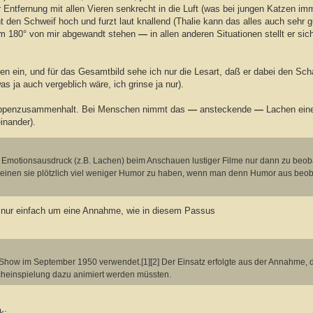
er Entfernung mit allen Vieren senkrecht in die Luft (was bei jungen Katzen imm
ht den Schweif hoch und furzt laut knallend (Thalie kann das alles auch sehr g
 um 180° von mir abgewandt stehen
—
in allen anderen Situationen stellt er sic
rmen ein, und für das Gesamtbild sehe ich nur die Lesart, daß er dabei den S
as ja auch vergeblich wäre, ich grinse ja nur).
n Gruppenzusammenhalt. Bei Menschen nimmt das
—
ansteckende
—
Lachen ein
inander).
ker Emotionsausdruck (z.B. Lachen) beim Anschauen lustiger Filme nur dann zu beob
heinen sie plötzlich viel weniger Humor zu haben, wenn man denn Humor aus beo
 nur einfach um eine Annahme, wie in diesem Passus
how im September 1950 verwendet.[1][2] Der Einsatz erfolgte aus der Annahme, 
acheinspielung dazu animiert werden müssten.
k: