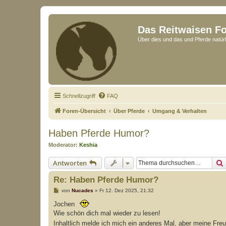
Das Reitwaisen F
Über dies und das und Pferde natürl
Schnellzugriff
FAQ
Foren-Übersicht
Über Pferde
Umgang & Verhalten
Haben Pferde Humor?
Moderator:
Keshia
Antworten
Re: Haben Pferde Humor?
B
von
Nucades
»
Fr 12. Dez 2025, 21:32
e
i
Jochen
t
Wie schön dich mal wieder zu lesen!
r
a
Inhaltlich melde ich mich ein anderes Mal, aber meine Freu