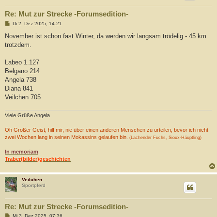
Re: Mut zur Strecke -Forumsedition-
B
Di 2. Dez 2025, 14:21
e
i
November ist schon fast Winter, da werden wir langsam trödelig - 45 km
t
trotzdem.
r
a
g
Labeo 1.127
Belgano 214
Angela 738
Diana 841
Veilchen 705
Viele Grüße Angela
Oh Großer Geist, hilf mir, nie über einen anderen Menschen zu urteilen, bevor ich nicht
zwei Wochen lang in seinen Mokassins gelaufen bin.
(Lachender Fuchs, Sioux-Häuptling)
In memoriam
Traber(bilder)geschichten
Veilchen
Sportpferd
Re: Mut zur Strecke -Forumsedition-
B
Mi 3. Dez 2025, 07:36