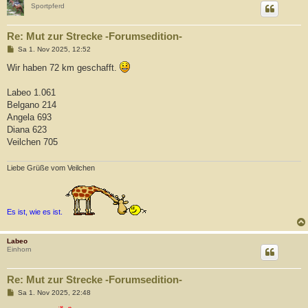
Sportpferd
Re: Mut zur Strecke -Forumsedition-
B
Sa 1. Nov 2025, 12:52
e
i
Wir haben 72 km geschafft.
t
r
a
Labeo 1.061
g
Belgano 214
Angela 693
Diana 623
Veilchen 705
Liebe Grüße vom Veilchen
Es ist, wie es ist.
Labeo
Einhorn
Re: Mut zur Strecke -Forumsedition-
B
Sa 1. Nov 2025, 22:48
e