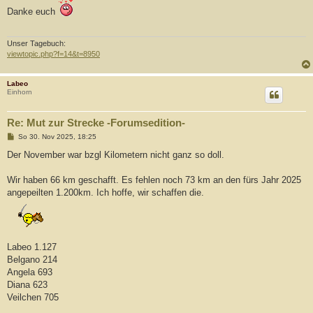
i
t
Danke euch
r
a
g
Unser Tagebuch:
viewtopic.php?f=14&t=8950
Labeo
Einhorn
Re: Mut zur Strecke -Forumsedition-
B
So 30. Nov 2025, 18:25
e
i
Der November war bzgl Kilometern nicht ganz so doll.
t
r
a
Wir haben 66 km geschafft. Es fehlen noch 73 km an den fürs Jahr 2025
g
angepeilten 1.200km. Ich hoffe, wir schaffen die.
Labeo 1.127
Belgano 214
Angela 693
Diana 623
Veilchen 705