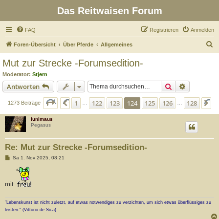
Das Reitwaisen Forum
FAQ
Registrieren
Anmelden
S
Foren-Übersicht
Über Pferde
Allgemeines
u
Mut zur Strecke -Forumsedition-
c
Moderator:
Stjern
h
Suche
Erweiterte
Antworten
e
Seite
124
von
128
1
122
123
124
125
126
128
Vorherige
N
1273 Beiträge
…
…
lunimaus
Pegasus
Re: Mut zur Strecke -Forumsedition-
B
Sa 1. Nov 2025, 08:21
e
i
t
r
mit
a
g
"Lebenskunst ist nicht zuletzt, auf etwas notwendiges zu verzichten, um sich etwas überflüssiges zu
leisten." (Vittorio de Sica)