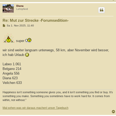
Diana
Lehrpferd
Re: Mut zur Strecke -Forumsedition-
B
Sa 1. Nov 2025, 11:40
e
i
t
r
super
a
g
wir sind weiter langsam unterwegs, 58 km, aber November wird besser,
ich hab Urlaub
Labeo 1.061
Belgano 214
Angela 556
Diana 623
Veilchen 633
Happiness isn’t something someone gives you, and it isn’t something you find or buy. It’s
something you make. Something you sometimes have to work hard for. It comes from
within, not without.”
Mal sehen was wir daraus machen! unser Tagebuch