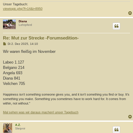
Unser Tagebuch:
viewtopic.php?f=14&t=8950
Diana
Lehrpferd
Re: Mut zur Strecke -Forumsedition-
B
Di 2. Dez 2025, 14:10
e
i
Wir waren fleißig im November
t
r
a
Labeo 1.127
g
Belgano 214
Angela 693
Diana 841
Veilchen 705
Happiness isn’t something someone gives you, and it isn’t something you find or buy. It’s
something you make. Something you sometimes have to work hard for. It comes from
within, not without.”
Mal sehen was wir daraus machen! unser Tagebuch
A.Z.
Sleipnir