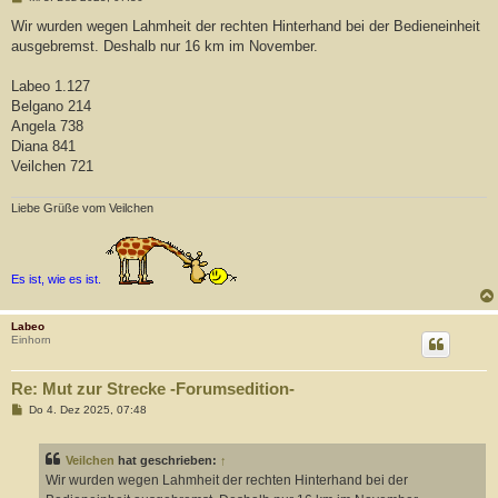
e
i
Wir wurden wegen Lahmheit der rechten Hinterhand bei der Bedieneinheit
t
ausgebremst. Deshalb nur 16 km im November.
r
a
g
Labeo 1.127
Belgano 214
Angela 738
Diana 841
Veilchen 721
Liebe Grüße vom Veilchen
Es ist, wie es ist.
Labeo
Einhorn
Re: Mut zur Strecke -Forumsedition-
B
Do 4. Dez 2025, 07:48
e
i
t
Veilchen
hat geschrieben:
↑
r
a
Wir wurden wegen Lahmheit der rechten Hinterhand bei der
g