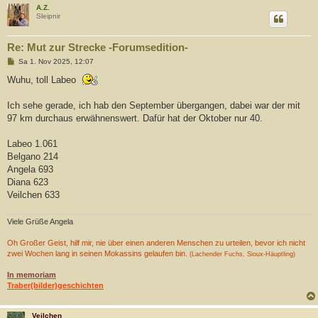
A.Z.
Sleipnir
Re: Mut zur Strecke -Forumsedition-
B
Sa 1. Nov 2025, 12:07
e
i
Wuhu, toll Labeo
t
r
a
Ich sehe gerade, ich hab den September übergangen, dabei war der mit
g
97 km durchaus erwähnenswert. Dafür hat der Oktober nur 40.
Labeo 1.061
Belgano 214
Angela 693
Diana 623
Veilchen 633
Viele Grüße Angela
Oh Großer Geist, hilf mir, nie über einen anderen Menschen zu urteilen, bevor ich nicht
zwei Wochen lang in seinen Mokassins gelaufen bin.
(Lachender Fuchs, Sioux-Häuptling)
In memoriam
Traber(bilder)geschichten
Veilchen