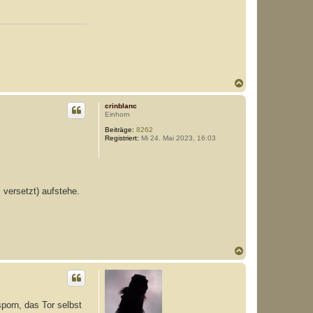
N
a
c
crinblanc
h
Einhorn
o
Beiträge:
8262
b
Registriert:
Mi 24. Mai 2023, 16:03
e
n
versetzt) aufstehe.
N
a
c
h
o
b
porn, das Tor selbst
e