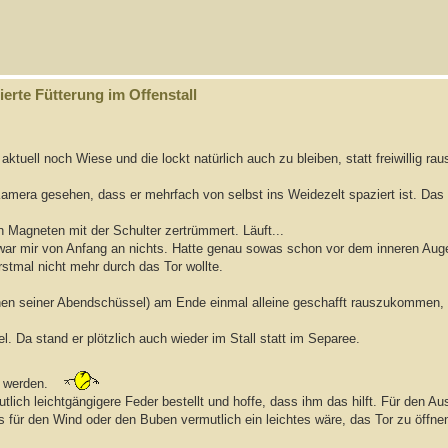
erte Fütterung im Offenstall
aktuell noch Wiese und die lockt natürlich auch zu bleiben, statt freiwillig rau
Kamera gesehen, dass er mehrfach von selbst ins Weidezelt spaziert ist. Das 
 Magneten mit der Schulter zertrümmert. Läuft...
war mir von Anfang an nichts. Hatte genau sowas schon vor dem inneren Aug
rstmal nicht mehr durch das Tor wollte.
ionen seiner Abendschüssel) am Ende einmal alleine geschafft rauszukommen,
. Da stand er plötzlich auch wieder im Stall statt im Separee.
n werden.
utlich leichtgängigere Feder bestellt und hoffe, dass ihm das hilft. Für den A
s für den Wind oder den Buben vermutlich ein leichtes wäre, das Tor zu öffne