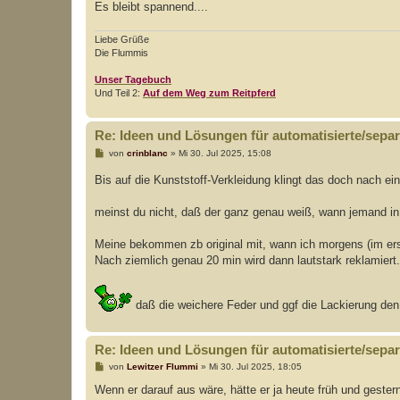
Es bleibt spannend....
Liebe Grüße
Die Flummis
Unser Tagebuch
Und Teil 2:
Auf dem Weg zum Reitpferd
Re: Ideen und Lösungen für automatisierte/separi
B
von
crinblanc
»
Mi 30. Jul 2025, 15:08
e
i
Bis auf die Kunststoff-Verkleidung klingt das doch nach 
t
r
a
meinst du nicht, daß der ganz genau weiß, wann jemand in H
g
Meine bekommen zb original mit, wann ich morgens (im ers
Nach ziemlich genau 20 min wird dann lautstark reklamiert.
daß die weichere Feder und ggf die Lackierung den 
Re: Ideen und Lösungen für automatisierte/separi
B
von
Lewitzer Flummi
»
Mi 30. Jul 2025, 18:05
e
i
Wenn er darauf aus wäre, hätte er ja heute früh und geste
t