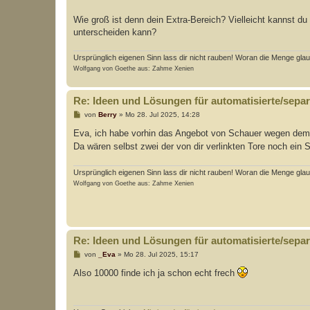
g
Wie groß ist denn dein Extra-Bereich? Vielleicht kannst 
unterscheiden kann?
Ursprünglich eigenen Sinn lass dir nicht rauben! Woran die Menge glaubt
Wolfgang von Goethe aus: Zahme Xenien
Re: Ideen und Lösungen für automatisierte/separi
B
von
Berry
»
Mo 28. Jul 2025, 14:28
e
i
Eva, ich habe vorhin das Angebot von Schauer wegen dem 
t
Da wären selbst zwei der von dir verlinkten Tore noch ei
r
a
g
Ursprünglich eigenen Sinn lass dir nicht rauben! Woran die Menge glaubt
Wolfgang von Goethe aus: Zahme Xenien
Re: Ideen und Lösungen für automatisierte/separi
B
von
_Eva
»
Mo 28. Jul 2025, 15:17
e
i
Also 10000 finde ich ja schon echt frech
t
r
a
g