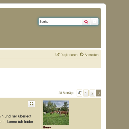
Suche
Erweiterte Suche
Registrieren
Anmelden
1
2
3
Vorherige
28 Beiträge
in und her überlegt
ut, kenne ich leider
Berry