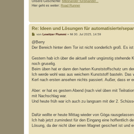
Unsere Geschichte:
Miteinander füreinander...
Hier geht es weiter:
Road Runner
Re: Ideen und Lösungen für automatisierte/separi
B
von
Lewitzer Flummi
»
Mi 30. Jul 2025, 14:59
e
i
@Berry
t
Der Bereich hinter dem Tor ist nicht sonderlich groß. Es ist 
r
a
g
Gestern hab ich über die aktuell sehr ungünstig stehende 
noch gruselig.
Beim üben hat er dann den harten Kunststoffschutz um den
Ich werde wohl was aus weichem Kunststoff basteln. Das 
Kerl nach ersten ansehen nichts passiert. Außer, dass er e
Aber: er hat es gestern Abend (nach viel üben mit Teilrat
mit Nachschlag war.
Und heute früh war ich auch zu langsam mit der 2. Schüssel
Dafür wollte er heute Mittag wieder von Göga rausgelasse
Ich hab jetzt zumindest für den Eingang eine hoffentlich de
Lösung, da der nicht über einen Magnet gesichert ist und e