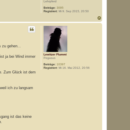
Lehrpferd
Beiträge:
3095
Registriert:
Mi 9. Sep 2015, 20:50
N
a
c
h
o
b
e
s zu gehen...
n
Lewitzer Flummi
ist ja bei Wind immer
Pegasus
Beiträge:
10397
Registriert:
Mi 16. Mai 2012, 20:56
e. Zum Glück ist dem
 weil ich zu langsam
usgang ist das keine
n.