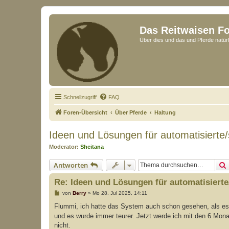
Das Reitwaisen F
Über dies und das und Pferde natürl
Schnellzugriff
FAQ
Foren-Übersicht
Über Pferde
Haltung
Ideen und Lösungen für automatisierte/s
Moderator:
Sheitana
Antworten
Re: Ideen und Lösungen für automatisierte/
B
von
Berry
»
Mo 28. Jul 2025, 14:11
e
i
Flummi, ich hatte das System auch schon gesehen, als es no
t
und es wurde immer teurer. Jetzt werde ich mit den 6 Monat
r
a
nicht.