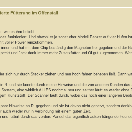
erte Fütterung im Offenstall
s, wie es ihm beliebt.
as funktioniert. Und obwohl er ja sonst eher Modell Panzer auf vier Hufen ist
mit voller Power reinzukommen.
k innen und hat mit dem Chip beständig den Magneten frei gegeben und der 
 abgespeckt und Jack dank immer mehr Zusatzfutter und Öl gut zugenommen. We
er sich nur durch Stecker ziehen und neu hoch fahren beheben ließ. Dann war
derin R. und sie konnte durch meine Hinweise und die von anderen Kunden da
System, also wirklich ALLES nochmal neu und seither läuft es wieder ohne 
em Kunststoff. Der Scanner läuft durch, wobei das noch einer längeren Beo
n paar Hinweise an R. gegeben und sie ist davon nicht genervt, sondern dankb
r auch wieder nur in Verbindung mit einem guten Zelt.
 und futtert durch das vordere Paneel das eigentlich außen hängende Heunetz