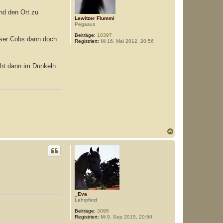
n
nd den Ort zu
Lewitzer Flummi
Pegasus
Beiträge:
10397
asser Cobs dann doch
Registriert:
Mi 16. Mai 2012, 20:56
eht dann im Dunkeln
N
a
c
h
o
b
e
n
_Eva
Lehrpferd
Beiträge:
3095
Registriert:
Mi 9. Sep 2015, 20:50