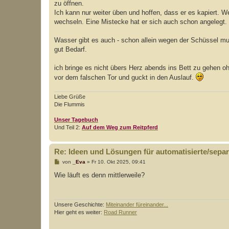
zu öffnen.
r
a
Ich kann nur weiter üben und hoffen, dass er es kapiert. 
g
wechseln. Eine Mistecke hat er sich auch schon angelegt.
Wasser gibt es auch - schon allein wegen der Schüssel mus
gut Bedarf.
ich bringe es nicht übers Herz abends ins Bett zu gehen o
vor dem falschen Tor und guckt in den Auslauf.
Liebe Grüße
Die Flummis
Unser Tagebuch
Und Teil 2:
Auf dem Weg zum Reitpferd
Re: Ideen und Lösungen für automatisierte/separi
B
von
_Eva
»
Fr 10. Okt 2025, 09:41
e
i
Wie läuft es denn mittlerweile?
t
r
a
g
Unsere Geschichte:
Miteinander füreinander...
Hier geht es weiter:
Road Runner