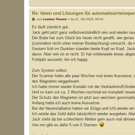
Re: Ideen und Lösungen für automatisierte/separi
B
von
Lewitzer Flummi
»
Sa 11. Okt 2025, 08:53
e
i
Es läuft ziemlich gut.
t
Jack geht jetzt ganz selbstverständlich rein und wieder rau
r
a
Der Bube hat zum Glück bis heute nicht gerafft, wie genau d
g
(zumindest nicht unter meiner Beobachtung) versucht, da 
Gestern früh im Dunklen standen beide Kopf an Kopf, Jac
davor. Aber rein ist er nicht. Er hat mittlerweile etwas
Frühjahr aussieht, bin ich happy.
Zum System selbst:
Der Scanner hatte alle paar Wochen mal einen Aussetzer, d
des Magneten weggefeuert.
Ich hatte immer wieder Kontakt mit der Verkäuferin/Erfin
Und so kam vor ca. 2 Wochen nochmal ein komplett neues 
Der Schutz des Magneten ist jetzt aus weichem gummiartig
Anfang hatte ich auch keine Aussetzer.
Bei der Neuinstallation haben wir (Göga und ich) wieder ei
Ich würde das Geld dafür tatsächlich wieder ausgeben. Abe
Jack steht da bei schlechtem Wetter gern auch mal drinnen
Von mir gibt es dafür 5 von 5 Sternen.