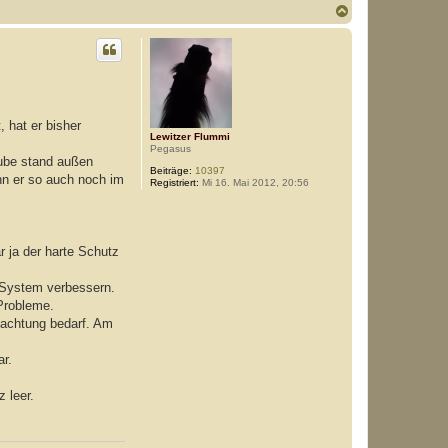
N
a
c
h
o
b
e
n
, hat er bisher
Lewitzer Flummi
Pegasus
Bube stand außen
Beiträge:
10397
nn er so auch noch im
Registriert:
Mi 16. Mai 2012, 20:56
 ja der harte Schutz
s System verbessern.
Probleme.
bachtung bedarf. Am
ar.
 leer.