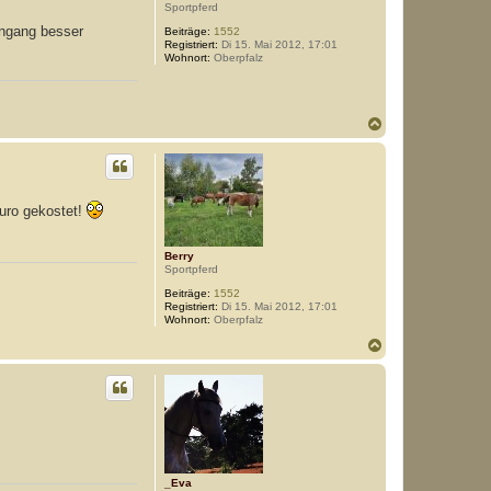
Sportpferd
ingang besser
Beiträge:
1552
Registriert:
Di 15. Mai 2012, 17:01
Wohnort:
Oberpfalz
N
a
c
h
o
b
uro gekostet!
e
n
Berry
Sportpferd
Beiträge:
1552
Registriert:
Di 15. Mai 2012, 17:01
Wohnort:
Oberpfalz
N
a
c
h
o
b
e
n
_Eva