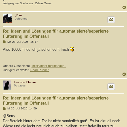
Wolfgang von Goethe aus: Zahme Xenien
_Eva
Lehrpferd
Re: Ideen und Lösungen für automatisierte/separierte
Fütterung im Offenstall
B
Mo 28. Jul 2025, 15:17
e
i
Also 10000 finde ich ja schon echt frech
t
r
a
g
Unsere Geschichte:
Miteinander füreinander...
Hier geht es weiter:
Road Runner
Lewitzer Flummi
Pegasus
Re: Ideen und Lösungen für automatisierte/separierte
Fütterung im Offenstall
B
Mi 30. Jul 2025, 14:59
e
i
@Berry
t
Der Bereich hinter dem Tor ist nicht sonderlich groß. Es ist aktuell noch
r
a
Wiese und die lockt natürlich auch zu bleiben, statt freiwillig raus zu