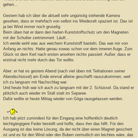
g
gehen...
Gestern hab ich über die aktuell sehr ungünstig stehende Kamera
gesehen, dass er mehrfach von selbst ins Weidezelt spaziert ist. Das ist
ja bei Wind immer noch gruselig.
Beim üben hat er dann den harten Kunststoffschutz um den Magneten
mit der Schulter zertrümmert. Läuft...
Ich werde wohl was aus weichem Kunststoff basteln. Das war mir von
Anfang an nichts. Hatte genau sowas schon vor dem inneren Auge. Zum
Glück ist dem Kerl nach ersten ansehen nichts passiert. Außer, dass er
erstmal nicht mehr durch das Tor wollte.
Aber: er hat es gestern Abend (nach viel üben mit Teilrationen seiner
Abendschüssel) am Ende einmal alleine geschafft rauszukommen, weil
ich zu langsam mit Nachschlag war.
Und heute früh war ich auch zu langsam mit der 2. Schüssel. Da stand er
plötzlich auch wieder im Stall statt im Separee.
Dafür wollte er heute Mittag wieder von Göga rausgelassen werden.
Ich hab jetzt zumindest für den Eingang eine hoffentlich deutlich
leichtgängigere Feder bestellt und hoffe, dass ihm das hilft. Für den
Ausgang ist das keine Lösung, da der nicht über einen Magnet gesichert
ist und es für den Wind oder den Buben vermutlich ein leichtes wäre, das