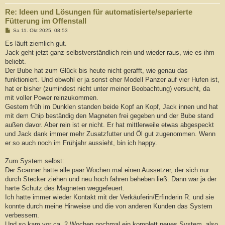
Re: Ideen und Lösungen für automatisierte/separierte
Fütterung im Offenstall
B
Sa 11. Okt 2025, 08:53
e
i
Es läuft ziemlich gut.
t
Jack geht jetzt ganz selbstverständlich rein und wieder raus, wie es ihm
r
a
beliebt.
g
Der Bube hat zum Glück bis heute nicht gerafft, wie genau das
funktioniert. Und obwohl er ja sonst eher Modell Panzer auf vier Hufen ist,
hat er bisher (zumindest nicht unter meiner Beobachtung) versucht, da
mit voller Power reinzukommen.
Gestern früh im Dunklen standen beide Kopf an Kopf, Jack innen und hat
mit dem Chip beständig den Magneten frei gegeben und der Bube stand
außen davor. Aber rein ist er nicht. Er hat mittlerweile etwas abgespeckt
und Jack dank immer mehr Zusatzfutter und Öl gut zugenommen. Wenn
er so auch noch im Frühjahr aussieht, bin ich happy.
Zum System selbst:
Der Scanner hatte alle paar Wochen mal einen Aussetzer, der sich nur
durch Stecker ziehen und neu hoch fahren beheben ließ. Dann war ja der
harte Schutz des Magneten weggefeuert.
Ich hatte immer wieder Kontakt mit der Verkäuferin/Erfinderin R. und sie
konnte durch meine Hinweise und die von anderen Kunden das System
verbessern.
Und so kam vor ca. 2 Wochen nochmal ein komplett neues System, also