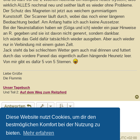
wirklich ALLES nochmal neu und seither läuft es wieder ohne Probleme.
Der Schutz des Magneten ist jetzt aus weichem gummiartigem
Kunststoff. Der Scanner läuft durch, wobei das noch einer längeren
Beobachtung bedarf. Am Anfang hatte ich auch keine Aussetzer.
Bei der Neuinstallation haben wir (Göga und ich) wieder ein paar Hinweise
an R. gegeben und sie ist davon nicht genervt, sondern dankbar.
Ich würde das Geld dafür tatsächlich wieder ausgeben. Aber auch wieder
nur in Verbindung mit einem guten Zelt.
Jack steht da bei schlechtem Wetter gern auch mal drinnen und futtert
durch das vordere Paneel das eigentlich außen hängende Heunetz leer.
Von mir gibt es dafür 5 von 5 Sternen.
Liebe Grüße
Die Flummis
Unser Tagebuch
Und Teil 2:
Auf dem Weg zum Reitpferd
Antworten
1
2
3
Vorherige
28 Beiträge
Diese Website nutzt Cookies, um dir den
bestmöglichen Komfort bei der Nutzung zu
bieten.
Mehr erfahren
Foren-Übersicht
Alle Zeiten sind
UTC+02:00