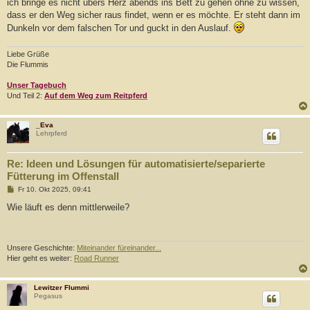
ich bringe es nicht übers Herz abends ins Bett zu gehen ohne zu wissen,
dass er den Weg sicher raus findet, wenn er es möchte. Er steht dann im
Dunkeln vor dem falschen Tor und guckt in den Auslauf.
Liebe Grüße
Die Flummis
Unser Tagebuch
Und Teil 2:
Auf dem Weg zum Reitpferd
_Eva
Lehrpferd
Re: Ideen und Lösungen für automatisierte/separierte
Fütterung im Offenstall
B
Fr 10. Okt 2025, 09:41
e
i
Wie läuft es denn mittlerweile?
t
r
a
g
Unsere Geschichte:
Miteinander füreinander...
Hier geht es weiter:
Road Runner
Lewitzer Flummi
Pegasus