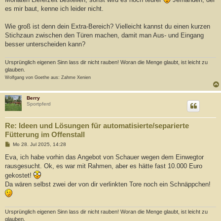
es mir baut, kenne ich leider nicht.
Wie groß ist denn dein Extra-Bereich? Vielleicht kannst du einen kurzen
Stichzaun zwischen den Türen machen, damit man Aus- und Eingang
besser unterscheiden kann?
Ursprünglich eigenen Sinn lass dir nicht rauben! Woran die Menge glaubt, ist leicht zu
glauben.
Wolfgang von Goethe aus: Zahme Xenien
Berry
Sportpferd
Re: Ideen und Lösungen für automatisierte/separierte
Fütterung im Offenstall
B
Mo 28. Jul 2025, 14:28
e
i
Eva, ich habe vorhin das Angebot von Schauer wegen dem Einwegtor
t
rausgesucht. Ok, es war mit Rahmen, aber es hätte fast 10.000 Euro
r
a
gekostet!
g
Da wären selbst zwei der von dir verlinkten Tore noch ein Schnäppchen!
Ursprünglich eigenen Sinn lass dir nicht rauben! Woran die Menge glaubt, ist leicht zu
glauben.