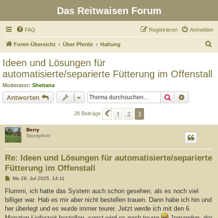
Das Reitwaisen Forum
FAQ
Registrieren
Anmelden
S
Foren-Übersicht
Über Pferde
Haltung
u
Ideen und Lösungen für
c
automatisierte/separierte Fütterung im Offenstall
h
Moderator:
Sheitana
e
Suche
Erweiterte
Antworten
1
2
3
Vorherige
28 Beiträge
Berry
Sportpferd
Re: Ideen und Lösungen für automatisierte/separierte
Fütterung im Offenstall
B
Mo 28. Jul 2025, 14:11
e
i
Flummi, ich hatte das System auch schon gesehen, als es noch viel
t
billiger war. Hab es mir aber nicht bestellen trauen. Dann habe ich hin und
r
a
her überlegt und es wurde immer teurer. Jetzt werde ich mit den 6
g
Monaten Lieferzeit bestellen, sonst wird es noch teurer
Jemanden, der