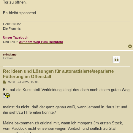
Tor zu öffnen.
Es bleibt spannend....
Liebe Grüße
Die Flummis
Unser Tagebuch
Und Teil 2:
Auf dem Weg zum Reitpferd
crinblanc
Einhorn
Re: Ideen und Lösungen für automatisierte/separierte
Fütterung im Offenstall
B
Mi 30. Jul 2025, 15:08
e
i
Bis auf die Kunststoff-Verkleidung klingt das doch nach einem guten Weg
t
r
a
g
meinst du nicht, daß der ganz genau weiß, wann jemand in Haus ist und
ihn sieht/zu Hilfe eilen könnte?
Meine bekommen zb original mit, wann ich morgens (im ersten Stock,
vom Paddock nicht einsehbar wegen Vordach und seitlich zu Stall