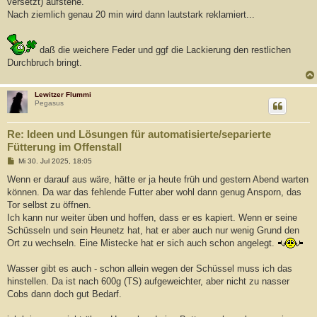
versetzt) aufstehe.
Nach ziemlich genau 20 min wird dann lautstark reklamiert...
daß die weichere Feder und ggf die Lackierung den restlichen
Durchbruch bringt.
Lewitzer Flummi
Pegasus
Re: Ideen und Lösungen für automatisierte/separierte
Fütterung im Offenstall
B
Mi 30. Jul 2025, 18:05
e
i
Wenn er darauf aus wäre, hätte er ja heute früh und gestern Abend warten
t
können. Da war das fehlende Futter aber wohl dann genug Ansporn, das
r
a
Tor selbst zu öffnen.
g
Ich kann nur weiter üben und hoffen, dass er es kapiert. Wenn er seine
Schüsseln und sein Heunetz hat, hat er aber auch nur wenig Grund den
Ort zu wechseln. Eine Mistecke hat er sich auch schon angelegt.
Wasser gibt es auch - schon allein wegen der Schüssel muss ich das
hinstellen. Da ist nach 600g (TS) aufgeweichter, aber nicht zu nasser
Cobs dann doch gut Bedarf.