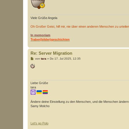
g
Viele Grüße Angela
Oh Großer Geist, hilf mir, nie über einen anderen Menschen zu urteile
In memoriam
Traber(bilder)geschichten
Re: Server Migration
B
von
tara
»
Do 17. Jul 2025, 12:35
e
i
t
r
a
g
Liebe Grüße
tara
Ändere deine Einstellung zu den Menschen, und die Menschen ändern ih
Samy Molcho
Let's go Polo