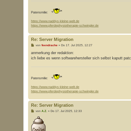
g
Patensmilie:
https://www.naddys-kleine-welt.de
https://www.pferdephysiotherapie-schwingler.de
Re: Server Migration
B
von
feendrache
»
Do 17. Jul 2025, 12:27
e
i
anmerkung der redaktion:
t
ich liebe es wenn softwarehersteller sich selbst kaputt p
r
a
g
Patensmilie:
https://www.naddys-kleine-welt.de
https://www.pferdephysiotherapie-schwingler.de
Re: Server Migration
B
von
A.Z.
»
Do 17. Jul 2025, 12:33
e
i
t
r
a