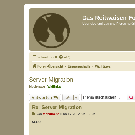
Das Reitwaisen F
Über dies und das und Pferde natürl
Schnellzugriff
FAQ
Foren-Übersicht
Eingangshalle
Wichtiges
Server Migration
Moderator:
Wallinka
Antworten
Re: Server Migration
B
von
feendrache
»
Do 17. Jul 2025, 12:25
e
i
soooo
t
r
a