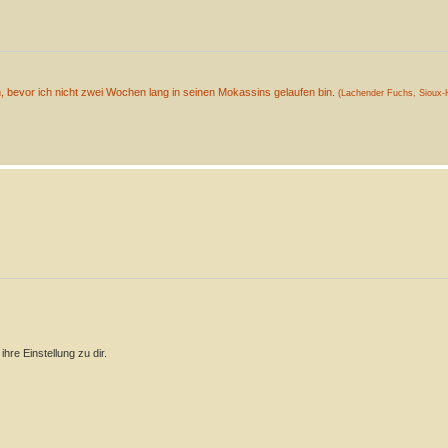
n, bevor ich nicht zwei Wochen lang in seinen Mokassins gelaufen bin.
(Lachender Fuchs, Sioux-H
re Einstellung zu dir.