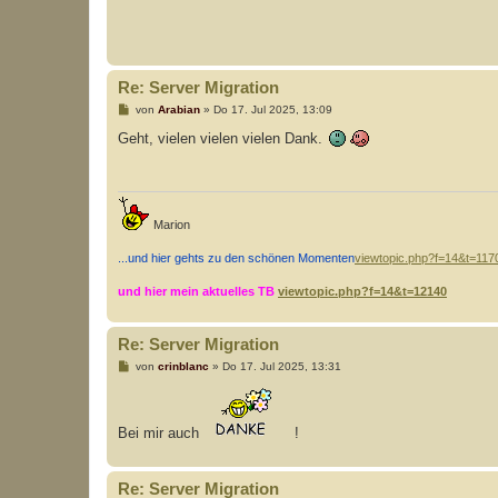
Re: Server Migration
B
von
Arabian
»
Do 17. Jul 2025, 13:09
e
i
Geht, vielen vielen vielen Dank.
t
r
a
g
Marion
...und hier gehts zu den schönen Momenten
viewtopic.php?f=14&t=117
und hier mein aktuelles TB
viewtopic.php?f=14&t=12140
Re: Server Migration
B
von
crinblanc
»
Do 17. Jul 2025, 13:31
e
i
t
r
Bei mir auch
!
a
g
Re: Server Migration