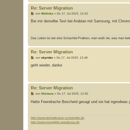
Re: Server Migration
B
von
Wallinka
»
Do 17. Jul 2025, 12:42
e
i
Bei mir derselbe Text bei Arabian mit Samsung, mit Chro
t
r
a
g
Das Leben ist wie eine Schachtel Pralinen, man weiß nie, was man b
Re: Server Migration
B
von
skyrider
»
Do 17. Jul 2025, 12:48
e
i
geht wieder, danke
t
r
a
g
Re: Server Migration
B
von
Sheitana
»
Do 17. Jul 2025, 12:50
e
i
Hatte Feendrache Bescheid gesagt und sie hat irgendwas ge
t
r
a
g
http://www.tierheilpraxis-schwingler.de
http://www.moonlight-appaloosa.de