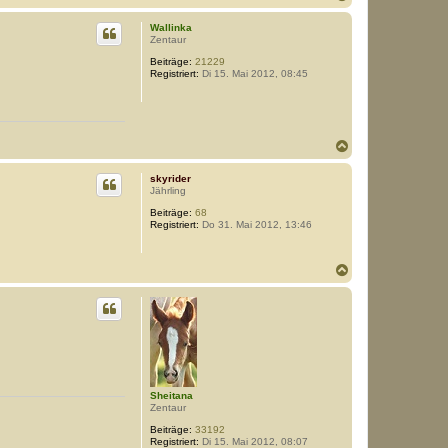
a
c
Wallinka
h
Zentaur
o
Beiträge:
21229
b
Registriert:
Di 15. Mai 2012, 08:45
e
n
N
a
c
skyrider
h
Jährling
o
Beiträge:
68
b
Registriert:
Do 31. Mai 2012, 13:46
e
n
N
a
c
h
o
b
e
n
Sheitana
Zentaur
Beiträge:
33192
Registriert:
Di 15. Mai 2012, 08:07