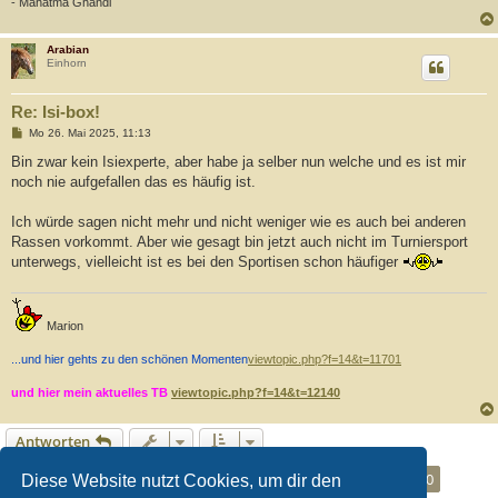
- Mahatma Ghandi
Arabian
Einhorn
Re: Isi-box!
B
Mo 26. Mai 2025, 11:13
e
i
Bin zwar kein Isiexperte, aber habe ja selber nun welche und es ist mir
t
noch nie aufgefallen das es häufig ist.
r
a
g
Ich würde sagen nicht mehr und nicht weniger wie es auch bei anderen
Rassen vorkommt. Aber wie gesagt bin jetzt auch nicht im Turniersport
unterwegs, vielleicht ist es bei den Sportisen schon häufiger
Marion
...und hier gehts zu den schönen Momenten
viewtopic.php?f=14&t=11701
und hier mein aktuelles TB
viewtopic.php?f=14&t=12140
Antworten
Seite
140
von
140
1
136
137
138
139
140
Vorherige
1394 Beiträge
Diese Website nutzt Cookies, um dir den
…