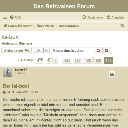
Das Reitwaisen Forum
FAQ
Registrieren
Anmelden
S
Foren-Übersicht
Über Pferde
Rasserunden
u
Isi-box!
c
Moderator:
Sheitana
h
Suche
Erweiterte
Antworten
e
Seite
140
von
140
1
136
137
138
139
140
Vorherige
1394 Beiträge
…
Sunny77
Einhorn
Re: Isi-box!
B
Mo 3. Feb 2025, 14:15
e
i
Die Sache ist, dass viele Isis nach meiner Erfahrung nach außen stoisch
t
wirken, aber eigentlich total introvertiert und sensibel sind. Es ist
r
a
manchmal schwierig, die Anzeigen zu erkennen. Das kann halt auch ein
g
"einfrieren" oder nur ein "Muskeln anspannen" sein, dass man ggf bei all
dem Fell, vor allem im Winter, nicht so gut sieht. Und (auch wenn das
keiner hören will), auch bei Isis gibt es genetische Veränderungen wie