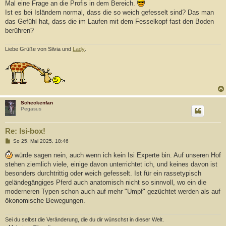
a
Mal eine Frage an die Profis in dem Bereich.
g
Ist es bei Isländern normal, dass die so weich gefesselt sind? Das man
das Gefühl hat, dass die im Laufen mit dem Fesselkopf fast den Boden
berühren?
Liebe Grüße von Silvia und
Lady
.
Scheckenfan
Pegasus
Re: Isi-box!
B
So 25. Mai 2025, 18:46
e
i
würde sagen nein, auch wenn ich kein Isi Experte bin. Auf unseren Hof
t
stehen ziemlich viele, einige davon unterrichtet ich, und keines davon ist
r
a
besonders durchtrittig oder weich gefesselt. Ist für ein rassetypisch
g
geländegängiges Pferd auch anatomisch nicht so sinnvoll, wo ein die
moderneren Typen schon auch auf mehr "Umpf" gezüchtet werden als auf
ökonomische Bewegungen.
Sei du selbst die Veränderung, die du dir wünschst in dieser Welt.