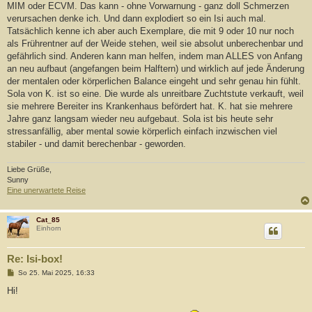
MIM oder ECVM. Das kann - ohne Vorwarnung - ganz doll Schmerzen
verursachen denke ich. Und dann explodiert so ein Isi auch mal.
Tatsächlich kenne ich aber auch Exemplare, die mit 9 oder 10 nur noch
als Frührentner auf der Weide stehen, weil sie absolut unberechenbar und
gefährlich sind. Anderen kann man helfen, indem man ALLES von Anfang
an neu aufbaut (angefangen beim Halftern) und wirklich auf jede Änderung
der mentalen oder körperlichen Balance eingeht und sehr genau hin fühlt.
Sola von K. ist so eine. Die wurde als unreitbare Zuchtstute verkauft, weil
sie mehrere Bereiter ins Krankenhaus befördert hat. K. hat sie mehrere
Jahre ganz langsam wieder neu aufgebaut. Sola ist bis heute sehr
stressanfällig, aber mental sowie körperlich einfach inzwischen viel
stabiler - und damit berechenbar - geworden.
Liebe Grüße,
Sunny
Eine unerwartete Reise
Cat_85
Einhorn
Re: Isi-box!
B
So 25. Mai 2025, 16:33
e
i
Hi!
t
r