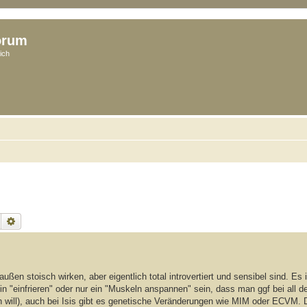
orum
ich
Suche
Erweiterte Suche
ußen stoisch wirken, aber eigentlich total introvertiert und sensibel sind. E
n "einfrieren" oder nur ein "Muskeln anspannen" sein, dass man ggf bei all de
en will), auch bei Isis gibt es genetische Veränderungen wie MIM oder ECVM.