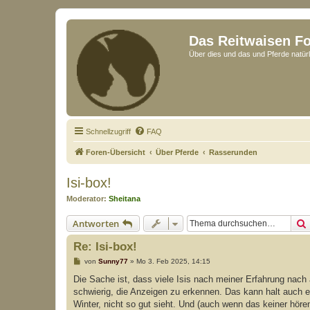
Das Reitwaisen F
Über dies und das und Pferde natürl
Schnellzugriff
FAQ
Foren-Übersicht
Über Pferde
Rasserunden
Isi-box!
Moderator:
Sheitana
Antworten
Re: Isi-box!
B
von
Sunny77
»
Mo 3. Feb 2025, 14:15
e
i
Die Sache ist, dass viele Isis nach meiner Erfahrung nach a
t
schwierig, die Anzeigen zu erkennen. Das kann halt auch ei
r
a
Winter, nicht so gut sieht. Und (auch wenn das keiner hör