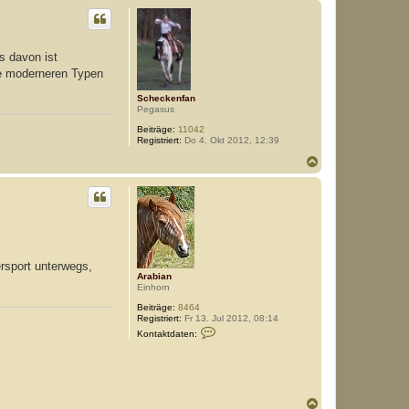
c
h
o
b
s davon ist
e
n
die moderneren Typen
Scheckenfan
Pegasus
Beiträge:
11042
Registriert:
Do 4. Okt 2012, 12:39
N
a
c
h
o
b
e
n
rsport unterwegs,
Arabian
Einhorn
Beiträge:
8464
Registriert:
Fr 13. Jul 2012, 08:14
K
Kontaktdaten:
o
n
t
a
k
t
N
d