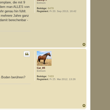
emplare, die mit 9
Einhorn
 indem man ALLES von
Beiträge:
6476
hr genau hin fühlt.
Registriert:
Fr 20. Sep 2013, 16:42
ie mehrere Jahre ganz
 damit berechenbar -
N
a
c
h
o
b
e
Cat_85
n
Einhorn
Beiträge:
7433
en Boden berühren?
Registriert:
Fr 25. Mai 2012, 13:26
N
a