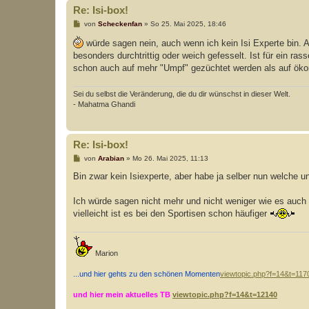
Re: Isi-box!
B
von
Scheckenfan
»
So 25. Mai 2025, 18:46
e
i
würde sagen nein, auch wenn ich kein Isi Experte bin. Au
t
besonders durchtrittig oder weich gefesselt. Ist für ein r
r
a
schon auch auf mehr "Umpf" gezüchtet werden als auf ö
g
Sei du selbst die Veränderung, die du dir wünschst in dieser Welt.
- Mahatma Ghandi
Re: Isi-box!
B
von
Arabian
»
Mo 26. Mai 2025, 11:13
e
i
Bin zwar kein Isiexperte, aber habe ja selber nun welche un
t
r
a
Ich würde sagen nicht mehr und nicht weniger wie es auch 
g
vielleicht ist es bei den Sportisen schon häufiger
Marion
...und hier gehts zu den schönen Momenten
viewtopic.php?f=14&t=117
und hier mein aktuelles TB
viewtopic.php?f=14&t=12140