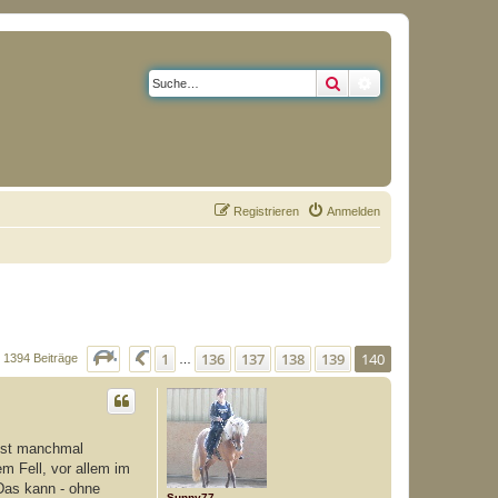
Suche
Erweiterte Suche
Registrieren
Anmelden
Seite
140
von
140
1
136
137
138
139
140
Vorherige
1394 Beiträge
…
s ist manchmal
m Fell, vor allem im
 Das kann - ohne
Sunny77