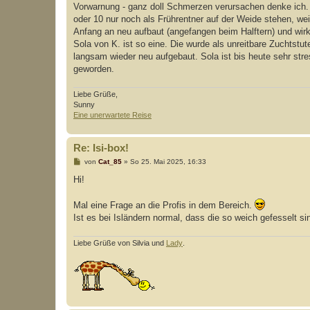
g
Vorwarnung - ganz doll Schmerzen verursachen denke ich. U
oder 10 nur noch als Frührentner auf der Weide stehen, w
Anfang an neu aufbaut (angefangen beim Halftern) und wirk
Sola von K. ist so eine. Die wurde als unreitbare Zuchtstut
langsam wieder neu aufgebaut. Sola ist bis heute sehr stres
geworden.
Liebe Grüße,
Sunny
Eine unerwartete Reise
Re: Isi-box!
B
von
Cat_85
»
So 25. Mai 2025, 16:33
e
i
Hi!
t
r
a
Mal eine Frage an die Profis in dem Bereich.
g
Ist es bei Isländern normal, dass die so weich gefesselt 
Liebe Grüße von Silvia und
Lady
.