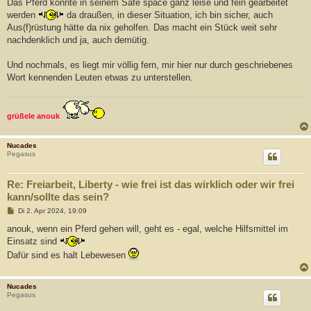
Das Pferd konnte in seinem Safe space ganz leise und fein gearbeitet
werden
da draußen, in dieser Situation, ich bin sicher, auch
Aus(f)rüstung hätte da nix geholfen. Das macht ein Stück weit sehr
nachdenklich und ja, auch demütig.
Und nochmals, es liegt mir völlig fern, mir hier nur durch geschriebenes
Wort kennenden Leuten etwas zu unterstellen.
grüßele anouk
Nucades
Pegasus
Re: Freiarbeit, Liberty - wie frei ist das wirklich oder wir frei
kann/sollte das sein?
B
Di 2. Apr 2024, 19:09
e
i
anouk, wenn ein Pferd gehen will, geht es - egal, welche Hilfsmittel im
t
Einsatz sind
r
a
Dafür sind es halt Lebewesen
g
Nucades
Pegasus