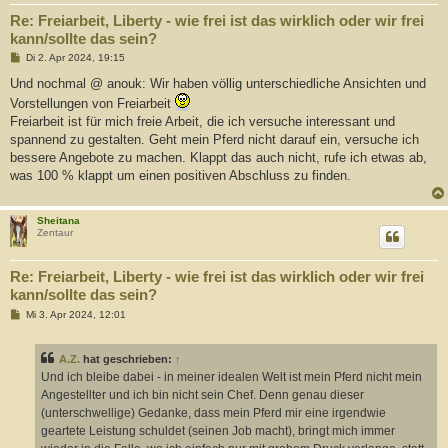
Re: Freiarbeit, Liberty - wie frei ist das wirklich oder wir frei
kann/sollte das sein?
B
Di 2. Apr 2024, 19:15
e
i
Und nochmal @ anouk: Wir haben völlig unterschiedliche Ansichten und
t
Vorstellungen von Freiarbeit
r
a
Freiarbeit ist für mich freie Arbeit, die ich versuche interessant und
g
spannend zu gestalten. Geht mein Pferd nicht darauf ein, versuche ich
bessere Angebote zu machen. Klappt das auch nicht, rufe ich etwas ab,
was 100 % klappt um einen positiven Abschluss zu finden.
Sheitana
Zentaur
Re: Freiarbeit, Liberty - wie frei ist das wirklich oder wir frei
kann/sollte das sein?
B
Mi 3. Apr 2024, 12:01
e
i
t
A.Z.
hat geschrieben:
↑
r
a
Und ich bleibe dabei - in meiner idealen Welt ist mein Pferd nicht mein
g
Angestellter und ich bin nicht sein Chef. Denn genau dieser
(unterschwellige) Gedanke, dass mein Pferd mir eine irgendwie
geartete Leistung schuldet (seinen Job macht), bringt mich immer