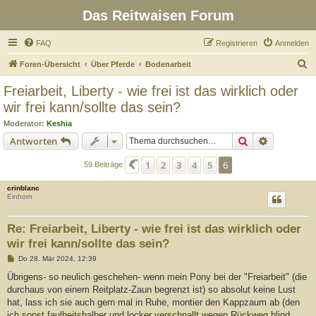
Das Reitwaisen Forum
FAQ
Registrieren
Anmelden
S
Foren-Übersicht
Über Pferde
Bodenarbeit
u
Freiarbeit, Liberty - wie frei ist das wirklich oder
c
wir frei kann/sollte das sein?
h
Moderator:
Keshia
e
Suche
Erweiterte
Antworten
1
2
3
4
5
6
Vorherige
59 Beiträge
crinblanc
Einhorn
Re: Freiarbeit, Liberty - wie frei ist das wirklich oder
wir frei kann/sollte das sein?
B
Do 28. Mär 2024, 12:39
e
i
Übrigens- so neulich geschehen- wenn mein Pony bei der "Freiarbeit" (die
t
durchaus von einem Reitplatz-Zaun begrenzt ist) so absolut keine Lust
r
a
hat, lass ich sie auch gern mal in Ruhe, montier den Kappzaum ab (den
g
ich sonst faulheitshalber und locker verschnallt wegen Rückweg blind