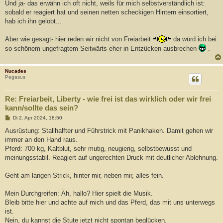
Und ja- das erwähn ich oft nicht, weils für mich selbstverständlich ist:
sobald er reagiert hat und seinen netten scheckigen Hintern einsortiert,
hab ich ihn gelobt...
Aber wie gesagt- hier reden wir nicht von Freiarbeit
da würd ich bei
so schönem ungefragtem Seitwärts eher in Entzücken ausbrechen
.
Nucades
Pegasus
Re: Freiarbeit, Liberty - wie frei ist das wirklich oder wir frei
kann/sollte das sein?
B
Di 2. Apr 2024, 18:50
e
i
Ausrüstung: Stallhalfter und Führstrick mit Panikhaken. Damit gehen wir
t
immer an den Hand raus.
r
a
Pferd: 700 kg, Kaltblut, sehr mutig, neugierig, selbstbewusst und
g
meinungsstabil. Reagiert auf ungerechten Druck mit deutlicher Ablehnung.
Geht am langen Strick, hinter mir, neben mir, alles fein.
Mein Durchgreifen: Äh, hallo? Hier spielt die Musik.
Bleib bitte hier und achte auf mich und das Pferd, das mit uns unterwegs
ist.
Nein, du kannst die Stute jetzt nicht spontan beglücken.