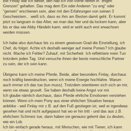
Bei Finlay war ich weiter, den hab ich von vorne herein in "engen
Grenzen" gehalten. Das mag dem Ein oder Anderen "zu eng" oder
"gemein" erschienen sein, aber mit den Erfahrungen von seinen 3
Geschwistern... weiß ich, dass es ihm am Besten damit geht. Er kommt
jetzt so langsam in das Alter, wo man das hier und da lockern kann, aber
bis er das wie Abby Händeln kann, wird er wohl auch erst erwachsen
werden müssen.
Ich habe also durchaus bis zu einem gewissen Grad die Einstellung, ich
Chef, du folgst. Achte ich deshalb weniger auf meine Ponies? Ich glaube
nicht. Mache ich Fehler? Zuhauf, mit Sicherheit. Ich reflektiere mein Tun
trotzdem jeden Tag. Und versuche ihnen der beste menschliche Partner
zu sein, der ich sein kann.
Übrigens kann ich meine Pferde, Beide, aber besonders Finlay, durchaus
noch kräftig beeindrucken, wenn ich meine Energie hochfahre. Warum
auch immer ich das tue (tun muss). Trotzdem orientieren sich sich an mir,
wenn sie etwas gruselt. Sie haben deshalb keine Angst vor mir.
Ich glaube nämlich durchaus, dass Pferde ehrliche Emotionen verstehen
können. Wenn ich mein Pony aus einer ehrlichen Situation heraus
anblöke - weil Finlay mir z.B. auf den Fuß gestiegen ist, weil er irgendwas
gesehen hat und nicht aufgepasst hat wo er hin tritt - und das aus z.B.
ehrlichem Schmerz tue, dann haben sie genauso gelernt das zu deuten,
wie ein Lob.
Ich bin einfach gerade heraus, mit Menschen, wie mit Tieren, ich kann