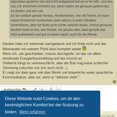
irgendwas gesehen hat und nicht aufgepasst hat wo er hin tritt - und das
aus z.B. ehrlichem Schmerz tue, dann haben sie genauso gelernt das
zu deuten, wie ein Lob.
Ich bin einfach gerade heraus, mit Menschen, wie mit Tieren, ich kann
meine Emotionen inzwischen zwar nahezu in jeder Situation
kontrollieren, aber ich finde auch nichts verkehrt daran, Unmut genauso
deutlich kund zu tun, wie Freude. Ich glaube aber, dass gerade das
mich authentisch und gut zu lesen macht, auch für die Pferde.
Darüber habe ich mehrmals nachgedacht und ich finde mich und das
Miteinander mit meinem Pferd darin komplett wieder
Wenn ich, wie geschrieben, massiv durchgreife, ist das vor allem
emotionale Energie/Ausstrahlung und das kommt an.
Vielleicht klingt es vermenschlicht, aber der Bub mag keine schlechte
Stimmung zwischen uns (ich auch nicht...).
Er zeigt mir dann ganz viel über Mimik und körperliche sowie sprachliche
Kommunikation, aber nur, wenn er "dahinter steht ".
Antworten
1
2
3
4
5
6
Vorherige
Diese Website nutzt Cookies, um dir den
59 Beiträge
bestmöglichen Komfort bei der Nutzung zu
bieten.
Mehr erfahren
Foren-Übersicht
Alle Zeiten sind
UTC+02:00