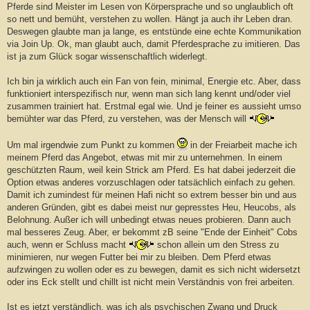
Pferde sind Meister im Lesen von Körpersprache und so unglaublich oft
so nett und bemüht, verstehen zu wollen. Hängt ja auch ihr Leben dran.
Deswegen glaubte man ja lange, es entstünde eine echte Kommunikation
via Join Up. Ok, man glaubt auch, damit Pferdesprache zu imitieren. Das
ist ja zum Glück sogar wissenschaftlich widerlegt.
Ich bin ja wirklich auch ein Fan von fein, minimal, Energie etc. Aber, dass
funktioniert interspezifisch nur, wenn man sich lang kennt und/oder viel
zusammen trainiert hat. Erstmal egal wie. Und je feiner es aussieht umso
bemühter war das Pferd, zu verstehen, was der Mensch will
Um mal irgendwie zum Punkt zu kommen
in der Freiarbeit mache ich
meinem Pferd das Angebot, etwas mit mir zu unternehmen. In einem
geschützten Raum, weil kein Strick am Pferd. Es hat dabei jederzeit die
Option etwas anderes vorzuschlagen oder tatsächlich einfach zu gehen.
Damit ich zumindest für meinen Hafi nicht so extrem besser bin und aus
anderen Gründen, gibt es dabei meist nur gepresstes Heu, Heucobs, als
Belohnung. Außer ich will unbedingt etwas neues probieren. Dann auch
mal besseres Zeug. Aber, er bekommt zB seine "Ende der Einheit" Cobs
auch, wenn er Schluss macht
schon allein um den Stress zu
minimieren, nur wegen Futter bei mir zu bleiben. Dem Pferd etwas
aufzwingen zu wollen oder es zu bewegen, damit es sich nicht widersetzt
oder ins Eck stellt und chillt ist nicht mein Verständnis von frei arbeiten.
Ist es jetzt verständlich, was ich als psychischen Zwang und Druck