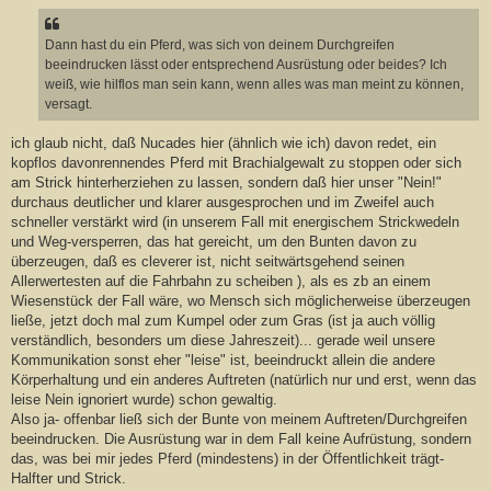
i
t
r
a
Dann hast du ein Pferd, was sich von deinem Durchgreifen
g
beeindrucken lässt oder entsprechend Ausrüstung oder beides? Ich
weiß, wie hilflos man sein kann, wenn alles was man meint zu können,
versagt.
ich glaub nicht, daß Nucades hier (ähnlich wie ich) davon redet, ein
kopflos davonrennendes Pferd mit Brachialgewalt zu stoppen oder sich
am Strick hinterherziehen zu lassen, sondern daß hier unser "Nein!"
durchaus deutlicher und klarer ausgesprochen und im Zweifel auch
schneller verstärkt wird (in unserem Fall mit energischem Strickwedeln
und Weg-versperren, das hat gereicht, um den Bunten davon zu
überzeugen, daß es cleverer ist, nicht seitwärtsgehend seinen
Allerwertesten auf die Fahrbahn zu scheiben ), als es zb an einem
Wiesenstück der Fall wäre, wo Mensch sich möglicherweise überzeugen
ließe, jetzt doch mal zum Kumpel oder zum Gras (ist ja auch völlig
verständlich, besonders um diese Jahreszeit)... gerade weil unsere
Kommunikation sonst eher "leise" ist, beeindruckt allein die andere
Körperhaltung und ein anderes Auftreten (natürlich nur und erst, wenn das
leise Nein ignoriert wurde) schon gewaltig.
Also ja- offenbar ließ sich der Bunte von meinem Auftreten/Durchgreifen
beeindrucken. Die Ausrüstung war in dem Fall keine Aufrüstung, sondern
das, was bei mir jedes Pferd (mindestens) in der Öffentlichkeit trägt-
Halfter und Strick.