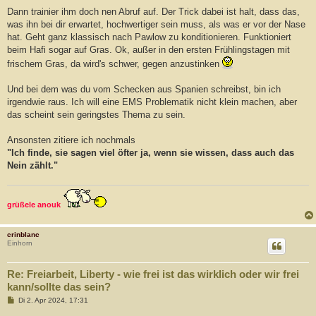
Dann trainier ihm doch nen Abruf auf. Der Trick dabei ist halt, dass das,
was ihn bei dir erwartet, hochwertiger sein muss, als was er vor der Nase
hat. Geht ganz klassisch nach Pawlow zu konditionieren. Funktioniert
beim Hafi sogar auf Gras. Ok, außer in den ersten Frühlingstagen mit
frischem Gras, da wird's schwer, gegen anzustinken
Und bei dem was du vom Schecken aus Spanien schreibst, bin ich
irgendwie raus. Ich will eine EMS Problematik nicht klein machen, aber
das scheint sein geringstes Thema zu sein.
Ansonsten zitiere ich nochmals
"Ich finde, sie sagen viel öfter ja, wenn sie wissen, dass auch das
Nein zählt."
grüßele anouk
crinblanc
Einhorn
Re: Freiarbeit, Liberty - wie frei ist das wirklich oder wir frei
kann/sollte das sein?
B
Di 2. Apr 2024, 17:31
e