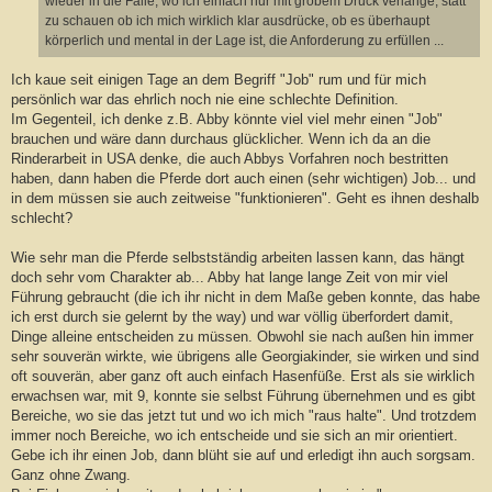
wieder in die Falle, wo ich einfach nur mit grobem Druck verlange, statt
zu schauen ob ich mich wirklich klar ausdrücke, ob es überhaupt
körperlich und mental in der Lage ist, die Anforderung zu erfüllen ...
Ich kaue seit einigen Tage an dem Begriff "Job" rum und für mich
persönlich war das ehrlich noch nie eine schlechte Definition.
Im Gegenteil, ich denke z.B. Abby könnte viel viel mehr einen "Job"
brauchen und wäre dann durchaus glücklicher. Wenn ich da an die
Rinderarbeit in USA denke, die auch Abbys Vorfahren noch bestritten
haben, dann haben die Pferde dort auch einen (sehr wichtigen) Job... und
in dem müssen sie auch zeitweise "funktionieren". Geht es ihnen deshalb
schlecht?
Wie sehr man die Pferde selbstständig arbeiten lassen kann, das hängt
doch sehr vom Charakter ab... Abby hat lange lange Zeit von mir viel
Führung gebraucht (die ich ihr nicht in dem Maße geben konnte, das habe
ich erst durch sie gelernt by the way) und war völlig überfordert damit,
Dinge alleine entscheiden zu müssen. Obwohl sie nach außen hin immer
sehr souverän wirkte, wie übrigens alle Georgiakinder, sie wirken und sind
oft souverän, aber ganz oft auch einfach Hasenfüße. Erst als sie wirklich
erwachsen war, mit 9, konnte sie selbst Führung übernehmen und es gibt
Bereiche, wo sie das jetzt tut und wo ich mich "raus halte". Und trotzdem
immer noch Bereiche, wo ich entscheide und sie sich an mir orientiert.
Gebe ich ihr einen Job, dann blüht sie auf und erledigt ihn auch sorgsam.
Ganz ohne Zwang.