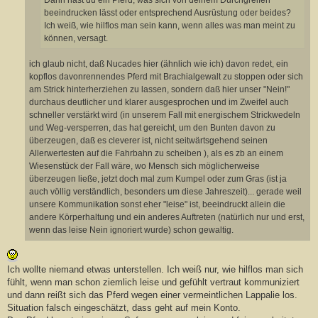
beeindrucken lässt oder entsprechend Ausrüstung oder beides?
Ich weiß, wie hilflos man sein kann, wenn alles was man meint zu
können, versagt.
ich glaub nicht, daß Nucades hier (ähnlich wie ich) davon redet, ein
kopflos davonrennendes Pferd mit Brachialgewalt zu stoppen oder sich
am Strick hinterherziehen zu lassen, sondern daß hier unser "Nein!"
durchaus deutlicher und klarer ausgesprochen und im Zweifel auch
schneller verstärkt wird (in unserem Fall mit energischem Strickwedeln
und Weg-versperren, das hat gereicht, um den Bunten davon zu
überzeugen, daß es cleverer ist, nicht seitwärtsgehend seinen
Allerwertesten auf die Fahrbahn zu scheiben ), als es zb an einem
Wiesenstück der Fall wäre, wo Mensch sich möglicherweise
überzeugen ließe, jetzt doch mal zum Kumpel oder zum Gras (ist ja
auch völlig verständlich, besonders um diese Jahreszeit)... gerade weil
unsere Kommunikation sonst eher "leise" ist, beeindruckt allein die
andere Körperhaltung und ein anderes Auftreten (natürlich nur und erst,
wenn das leise Nein ignoriert wurde) schon gewaltig.
Ich wollte niemand etwas unterstellen. Ich weiß nur, wie hilflos man sich
fühlt, wenn man schon ziemlich leise und gefühlt vertraut kommuniziert
und dann reißt sich das Pferd wegen einer vermeintlichen Lappalie los.
Situation falsch eingeschätzt, dass geht auf mein Konto.