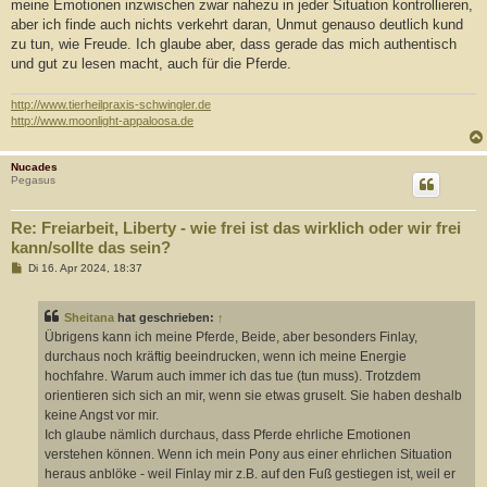
meine Emotionen inzwischen zwar nahezu in jeder Situation kontrollieren,
aber ich finde auch nichts verkehrt daran, Unmut genauso deutlich kund
zu tun, wie Freude. Ich glaube aber, dass gerade das mich authentisch
und gut zu lesen macht, auch für die Pferde.
http://www.tierheilpraxis-schwingler.de
http://www.moonlight-appaloosa.de
Nucades
Pegasus
Re: Freiarbeit, Liberty - wie frei ist das wirklich oder wir frei
kann/sollte das sein?
B
Di 16. Apr 2024, 18:37
e
i
t
Sheitana
hat geschrieben:
↑
r
a
Übrigens kann ich meine Pferde, Beide, aber besonders Finlay,
g
durchaus noch kräftig beeindrucken, wenn ich meine Energie
hochfahre. Warum auch immer ich das tue (tun muss). Trotzdem
orientieren sich sich an mir, wenn sie etwas gruselt. Sie haben deshalb
keine Angst vor mir.
Ich glaube nämlich durchaus, dass Pferde ehrliche Emotionen
verstehen können. Wenn ich mein Pony aus einer ehrlichen Situation
heraus anblöke - weil Finlay mir z.B. auf den Fuß gestiegen ist, weil er