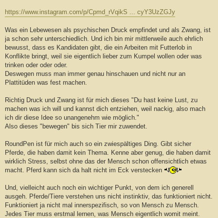
https://www.instagram.com/p/Cpmd_rVqikS ... cyY3UzZGJy
Was ein Lebewesen als psychischen Druck empfindet und als Zwang, ist
ja schon sehr unterschiedlich. Und ich bin mir mittlerweile auch ehrlich
bewusst, dass es Kandidaten gibt, die ein Arbeiten mit Futterlob in
Konflikte bringt, weil sie eigentlich lieber zum Kumpel wollen oder was
trinken oder oder oder.
Deswegen muss man immer genau hinschauen und nicht nur an
Plattitüden was fest machen.
Richtig Druck und Zwang ist für mich dieses "Du hast keine Lust, zu
machen was ich will und kannst dich entziehen, weil nackig, also mach
ich dir diese Idee so unangenehm wie möglich."
Also dieses "bewegen" bis sich Tier mir zuwendet.
RoundPen ist für mich auch so ein zwiespältiges Ding. Gibt sicher
Pferde, die haben damit kein Thema. Kenne aber genug, die haben damit
wirklich Stress, selbst ohne das der Mensch schon offensichtlich etwas
macht. Pferd kann sich da halt nicht im Eck verstecken
Und, vielleicht auch noch ein wichtiger Punkt, von dem ich generell
ausgeh. Pferde/Tiere verstehen uns nicht instinktiv, das funktioniert nicht.
Funktioniert ja nicht mal innerspezifisch, so von Mensch zu Mensch.
Jedes Tier muss erstmal lernen, was Mensch eigentlich womit meint.