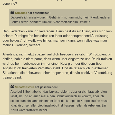
benenne?
Nucades
hat geschrieben:
↑
Da greife ich massiv durch! Geht nicht nur um mich, mein Pferd, anderer
Leute Pferde, sondern um die Sicherheit aller im Umkreis.
Den Gedanken kann ich verstehen. Dann hast du ein Pferd, was sich von
deinem Durchgreifen beeindrucken lässt oder entsprechend Ausrüstung
oder beides? Ich weiß, wie hilflos man sein kann, wenn alles was man
meint zu können, versagt.
Allerdings, nicht jetzt speziell auf dich bezogen, es gibt mWn Studien, bin
ehrlich, hab sie nicht parat, dass wenn über Angstreize und Druck trainiert
wird, es beim Lebewesen immer einen Reiz gibt, der über dem über
Angst/Druck trainierten Verhalten steht. Und da tatsächlich in extremen
Situationen die Lebewesen eher kooperieren, die via positiver Verstärkung
trainiert sind.
Schattenstern
hat geschrieben:
↑
Also bei Bilbo habe ich das Luxusproblem, dass er sich brav abholen
lässt, ab und an auch mal einen Schritt auf mich zu kommt, aber ich
schon zum einsammeln immer über die komplette Koppel laufen muss.
Klar, für unser aller Lieblingshobbit ist fressen netter als Arbeiten. Ein
Abruf wäre trotzdem netter.