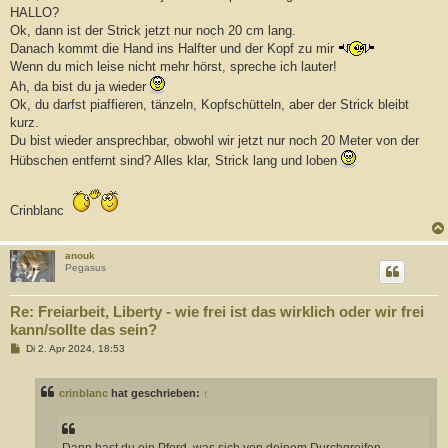
HALLO?
Ok, dann ist der Strick jetzt nur noch 20 cm lang.
Danach kommt die Hand ins Halfter und der Kopf zu mir
Wenn du mich leise nicht mehr hörst, spreche ich lauter!
Ah, da bist du ja wieder
Ok, du darfst piaffieren, tänzeln, Kopfschütteln, aber der Strick bleibt
kurz.
Du bist wieder ansprechbar, obwohl wir jetzt nur noch 20 Meter von der
Hübschen entfernt sind? Alles klar, Strick lang und loben
Crinblanc
anouk
Pegasus
Re: Freiarbeit, Liberty - wie frei ist das wirklich oder wir frei
kann/sollte das sein?
B
Di 2. Apr 2024, 18:53
e
i
t
crinblanc
hat geschrieben:
↑
r
a
g
Dann hast du ein Pferd, was sich von deinem Durchgreifen