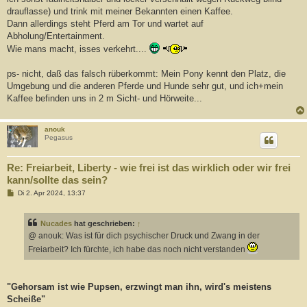
drauflasse) und trink mit meiner Bekannten einen Kaffee.
Dann allerdings steht Pferd am Tor und wartet auf
Abholung/Entertainment.
Wie mans macht, isses verkehrt....
ps- nicht, daß das falsch rüberkommt: Mein Pony kennt den Platz, die
Umgebung und die anderen Pferde und Hunde sehr gut, und ich+mein
Kaffee befinden uns in 2 m Sicht- und Hörweite...
anouk
Pegasus
Re: Freiarbeit, Liberty - wie frei ist das wirklich oder wir frei
kann/sollte das sein?
B
Di 2. Apr 2024, 13:37
e
i
t
Nucades
hat geschrieben:
↑
r
a
@ anouk: Was ist für dich psychischer Druck und Zwang in der
g
Freiarbeit? Ich fürchte, ich habe das noch nicht verstanden
"Gehorsam ist wie Pupsen, erzwingt man ihn, wird's meistens
Scheiße"