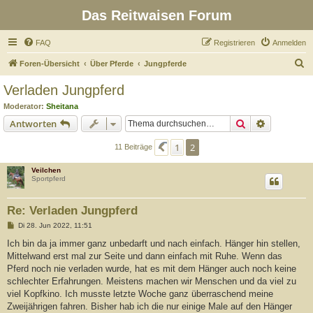
Das Reitwaisen Forum
FAQ
Registrieren
Anmelden
S
Foren-Übersicht
Über Pferde
Jungpferde
u
Verladen Jungpferd
c
Moderator:
Sheitana
h
Suche
Erweiterte
Antworten
e
1
2
Vorherige
11 Beiträge
Veilchen
Sportpferd
Re: Verladen Jungpferd
B
Di 28. Jun 2022, 11:51
e
i
Ich bin da ja immer ganz unbedarft und nach einfach. Hänger hin stellen,
t
Mittelwand erst mal zur Seite und dann einfach mit Ruhe. Wenn das
r
a
Pferd noch nie verladen wurde, hat es mit dem Hänger auch noch keine
g
schlechter Erfahrungen. Meistens machen wir Menschen und da viel zu
viel Kopfkino. Ich musste letzte Woche ganz überraschend meine
Zweijährigen fahren. Bisher hab ich die nur einige Male auf den Hänger