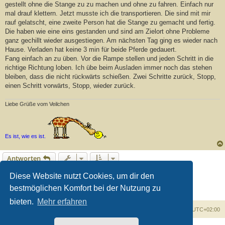
gestellt ohne die Stange zu zu machen und ohne zu fahren. Einfach nur
mal drauf klettern. Jetzt musste ich die transportieren. Die sind mit mir
rauf gelatscht, eine zweite Person hat die Stange zu gemacht und fertig.
Die haben wie eine eins gestanden und sind am Zielort ohne Probleme
ganz gechillt wieder ausgestiegen. Am nächsten Tag ging es wieder nach
Hause. Verladen hat keine 3 min für beide Pferde gedauert.
Fang einfach an zu üben. Vor die Rampe stellen und jeden Schritt in die
richtige Richtung loben. Ich übe beim Ausladen immer noch das stehen
bleiben, dass die nicht rückwärts schießen. Zwei Schritte zurück, Stopp,
einen Schritt vorwärts, Stopp, wieder zurück.
Liebe Grüße vom Veilchen
Es ist, wie es ist.
Antworten
1
2
Vorherige
Diese Website nutzt Cookies, um dir den
11 Beiträge
bestmöglichen Komfort bei der Nutzung zu
bieten.
Mehr erfahren
Foren-Übersicht
Alle Zeiten sind
UTC+02:00