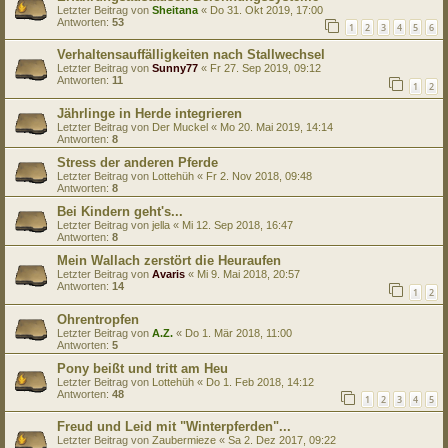
Letzter Beitrag von
Sheitana
«
Do 31. Okt 2019, 17:00
Antworten:
53
1
2
3
4
5
6
Verhaltensauffälligkeiten nach Stallwechsel
Letzter Beitrag von
Sunny77
«
Fr 27. Sep 2019, 09:12
Antworten:
11
1
2
Jährlinge in Herde integrieren
Letzter Beitrag von
Der Muckel
«
Mo 20. Mai 2019, 14:14
Antworten:
8
Stress der anderen Pferde
Letzter Beitrag von
Lottehüh
«
Fr 2. Nov 2018, 09:48
Antworten:
8
Bei Kindern geht's...
Letzter Beitrag von
jella
«
Mi 12. Sep 2018, 16:47
Antworten:
8
Mein Wallach zerstört die Heuraufen
Letzter Beitrag von
Avaris
«
Mi 9. Mai 2018, 20:57
Antworten:
14
1
2
Ohrentropfen
Letzter Beitrag von
A.Z.
«
Do 1. Mär 2018, 11:00
Antworten:
5
Pony beißt und tritt am Heu
Letzter Beitrag von
Lottehüh
«
Do 1. Feb 2018, 14:12
Antworten:
48
1
2
3
4
5
Freud und Leid mit "Winterpferden"...
Letzter Beitrag von
Zaubermieze
«
Sa 2. Dez 2017, 09:22