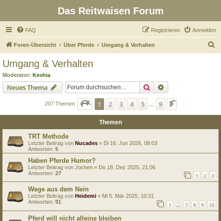
Das Reitwaisen Forum
FAQ
Registrieren
Anmelden
S
Foren-Übersicht
Über Pferde
Umgang & Verhalten
u
Umgang & Verhalten
c
Moderator:
Keshia
h
Suche
Erweiterte Suche
Neues Thema
e
Seite
1
von
9
1
2
3
4
5
9
Nächste
207 Themen
…
Themen
TRT Methode
Letzter Beitrag von
Nucades
«
Di 16. Jun 2026, 08:03
Antworten:
5
Haben Pferde Humor?
Letzter Beitrag von
Jochen
«
Do 18. Dez 2025, 21:06
Antworten:
27
1
2
3
Wege aus dem Nein
Letzter Beitrag von
Heidemi
«
Mi 5. Mär 2025, 10:31
Antworten:
91
1
7
8
9
10
…
Pferd will nicht alleine bleiben