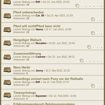
Letzter Beitrag von
Riff
«
Do 15. Jun 2023, 15:03
Antworten:
76
1
5
6
7
8
…
Pferd unberechenbar
Letzter Beitrag von
Cat_85
«
Sa 22. Apr 2023, 21:53
Antworten:
18
1
2
Pferd will nicht/Pferd kann nicht
Letzter Beitrag von
Vaena
«
Di 17. Jan 2023, 12:58
Antworten:
19
1
2
Hengstiger Wallach
Letzter Beitrag von
Nucades
«
Di 28. Jun 2022, 19:43
Antworten:
20
1
2
3
Zusammenführung
Letzter Beitrag von
Cashew
«
Do 23. Jun 2022, 09:11
Antworten:
43
1
2
3
4
5
Neue Herde
Letzter Beitrag von
Jenny
«
Di 3. Mai 2022, 22:20
Antworten:
5
Neuerdings uriniert mein Pony vor der Reithalle
Letzter Beitrag von
Riff
«
Sa 15. Feb 2020, 07:57
Antworten:
17
1
2
Tierpsychologe
Letzter Beitrag von
Equester
«
Do 13. Feb 2020, 10:06
Antworten:
3
Erfahrungsaustausch Belohnungssysteme