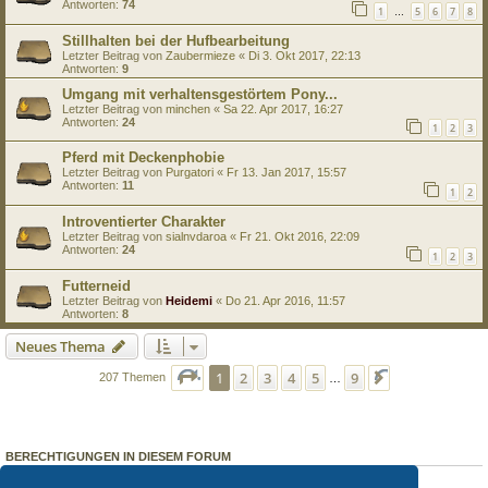
Antworten:
74
1
5
6
7
8
…
Stillhalten bei der Hufbearbeitung
Letzter Beitrag von
Zaubermieze
«
Di 3. Okt 2017, 22:13
Antworten:
9
Umgang mit verhaltensgestörtem Pony...
Letzter Beitrag von
minchen
«
Sa 22. Apr 2017, 16:27
Antworten:
24
1
2
3
Pferd mit Deckenphobie
Letzter Beitrag von
Purgatori
«
Fr 13. Jan 2017, 15:57
Antworten:
11
1
2
Introventierter Charakter
Letzter Beitrag von
sialnvdaroa
«
Fr 21. Okt 2016, 22:09
Antworten:
24
1
2
3
Futterneid
Letzter Beitrag von
Heidemi
«
Do 21. Apr 2016, 11:57
Antworten:
8
Neues Thema
Seite
1
von
9
1
2
3
4
5
9
Nächste
207 Themen
…
BERECHTIGUNGEN IN DIESEM FORUM
Du darfst
keine
neuen Themen in diesem Forum erstellen.