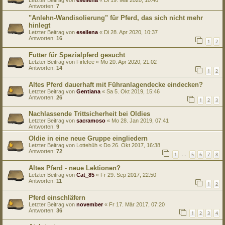
Letzter Beitrag von
eseilena
«
Di 19. Mai 2020, 10:40
Antworten:
7
"Anlehn-Wandisolierung" für Pferd, das sich nicht mehr
hinlegt
Letzter Beitrag von
eseilena
«
Di 28. Apr 2020, 10:37
Antworten:
16
1
2
Futter für Spezialpferd gesucht
Letzter Beitrag von
Firlefee
«
Mo 20. Apr 2020, 21:02
Antworten:
14
1
2
Altes Pferd dauerhaft mit Führanlagendecke eindecken?
Letzter Beitrag von
Gentiana
«
Sa 5. Okt 2019, 15:46
Antworten:
26
1
2
3
Nachlassende Trittsicherheit bei Oldies
Letzter Beitrag von
sacramoso
«
Mo 28. Jan 2019, 07:41
Antworten:
9
Oldie in eine neue Gruppe eingliedern
Letzter Beitrag von
Lottehüh
«
Do 26. Okt 2017, 16:38
Antworten:
72
1
5
6
7
8
…
Altes Pferd - neue Lektionen?
Letzter Beitrag von
Cat_85
«
Fr 29. Sep 2017, 22:50
Antworten:
11
1
2
Pferd einschläfern
Letzter Beitrag von
november
«
Fr 17. Mär 2017, 07:20
Antworten:
36
1
2
3
4