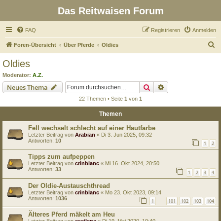
Das Reitwaisen Forum
FAQ
Registrieren
Anmelden
S
Foren-Übersicht
Über Pferde
Oldies
u
Oldies
c
Moderator:
A.Z.
h
Suche
Erweiterte Suche
Neues Thema
e
22 Themen • Seite
1
von
1
Themen
Fell wechselt schlecht auf einer Hautfarbe
Letzter Beitrag von
Arabian
«
Di 3. Jun 2025, 09:32
Antworten:
10
1
2
Tipps zum aufpeppen
Letzter Beitrag von
crinblanc
«
Mi 16. Okt 2024, 20:50
Antworten:
33
1
2
3
4
Der Oldie-Austauschthread
Letzter Beitrag von
crinblanc
«
Mo 23. Okt 2023, 09:14
Antworten:
1036
1
101
102
103
104
…
Älteres Pferd mäkelt am Heu