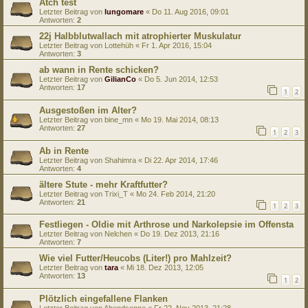
Atch test
Letzter Beitrag von
lungomare
«
Do 11. Aug 2016, 09:01
Antworten:
2
22j Halbblutwallach mit atrophierter Muskulatur
Letzter Beitrag von
Lottehüh
«
Fr 1. Apr 2016, 15:04
Antworten:
3
ab wann in Rente schicken?
Letzter Beitrag von
GilianCo
«
Do 5. Jun 2014, 12:53
Antworten:
17
1
2
Ausgestoßen im Alter?
Letzter Beitrag von
bine_mn
«
Mo 19. Mai 2014, 08:13
Antworten:
27
1
2
3
Ab in Rente
Letzter Beitrag von
Shahimra
«
Di 22. Apr 2014, 17:46
Antworten:
4
ältere Stute - mehr Kraftfutter?
Letzter Beitrag von
Trixi_T
«
Mo 24. Feb 2014, 21:20
Antworten:
21
1
2
3
Festliegen - Oldie mit Arthrose und Narkolepsie im Offensta
Letzter Beitrag von
Nelchen
«
Do 19. Dez 2013, 21:16
Antworten:
7
Wie viel Futter/Heucobs (Liter!) pro Mahlzeit?
Letzter Beitrag von
tara
«
Mi 18. Dez 2013, 12:05
Antworten:
13
1
2
Plötzlich eingefallene Flanken
Letzter Beitrag von
Abendsonne
«
Fr 22. Nov 2013, 21:28