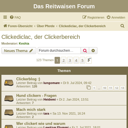
Das Reitwaisen Forum
FAQ
Registrieren
Anmelden
S
Foren-Übersicht
Über Pferde
Clickediclac, der Clickerbereich
u
Clickediclac, der Clickerbereich
c
Moderator:
Keshia
h
Suche
Erweiterte Suche
Neues Thema
e
1
2
3
4
5
Nächste
123 Themen
Themen
Clickerblog :)
Letzter Beitrag von
lungomare
«
Di 9. Jul 2024, 09:42
Antworten:
126
1
10
11
12
13
…
Hund clickern - Fragen
Letzter Beitrag von
Heidemi
«
Di 2. Jan 2024, 13:51
Antworten:
7
Mach mich stark
Letzter Beitrag von
tara
«
Sa 13. Nov 2021, 16:24
Antworten:
2
Wer clickert wie und warum
Letzter Beitrag von
Lewitzer Flummi
«
Fr 2. Jul 2021, 18:01