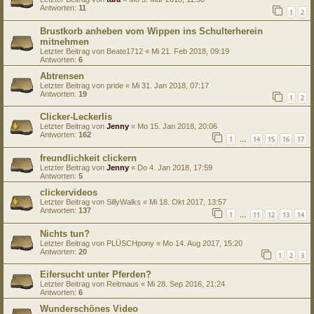
Antworten:
11
1
2
Brustkorb anheben vom Wippen ins Schulterherein
mitnehmen
Letzter Beitrag von
Beate1712
«
Mi 21. Feb 2018, 09:19
Antworten:
6
Abtrensen
Letzter Beitrag von
pride
«
Mi 31. Jan 2018, 07:17
Antworten:
19
1
2
Clicker-Leckerlis
Letzter Beitrag von
Jenny
«
Mo 15. Jan 2018, 20:06
Antworten:
162
1
14
15
16
17
…
freundlichkeit clickern
Letzter Beitrag von
Jenny
«
Do 4. Jan 2018, 17:59
Antworten:
5
clickervideos
Letzter Beitrag von
SillyWalks
«
Mi 18. Okt 2017, 13:57
Antworten:
137
1
11
12
13
14
…
Nichts tun?
Letzter Beitrag von
PLÜSCHpony
«
Mo 14. Aug 2017, 15:20
Antworten:
20
1
2
3
Eifersucht unter Pferden?
Letzter Beitrag von
Reitmaus
«
Mi 28. Sep 2016, 21:24
Antworten:
6
Wunderschönes Video