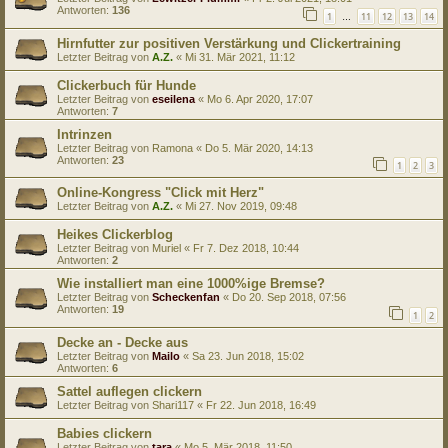
Antworten:
136
1
11
12
13
14
…
Hirnfutter zur positiven Verstärkung und Clickertraining
Letzter Beitrag von
A.Z.
«
Mi 31. Mär 2021, 11:12
Clickerbuch für Hunde
Letzter Beitrag von
eseilena
«
Mo 6. Apr 2020, 17:07
Antworten:
7
Intrinzen
Letzter Beitrag von
Ramona
«
Do 5. Mär 2020, 14:13
Antworten:
23
1
2
3
Online-Kongress "Click mit Herz"
Letzter Beitrag von
A.Z.
«
Mi 27. Nov 2019, 09:48
Heikes Clickerblog
Letzter Beitrag von
Muriel
«
Fr 7. Dez 2018, 10:44
Antworten:
2
Wie installiert man eine 1000%ige Bremse?
Letzter Beitrag von
Scheckenfan
«
Do 20. Sep 2018, 07:56
Antworten:
19
1
2
Decke an - Decke aus
Letzter Beitrag von
Mailo
«
Sa 23. Jun 2018, 15:02
Antworten:
6
Sattel auflegen clickern
Letzter Beitrag von
Shari117
«
Fr 22. Jun 2018, 16:49
Babies clickern
Letzter Beitrag von
tara
«
Mo 5. Mär 2018, 11:50