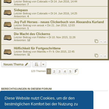
Letzter Beitrag von
Colorado
«
Di 14. Jun 2016, 14:44
Antworten:
7
Sidepass
Letzter Beitrag von
Colorado
«
Di 14. Jun 2016, 14:25
Antworten:
4
Joy Full Horses - neues Clickerbuch von Alexandra Kurland
Letzter Beitrag von
anouk
«
Do 21. Jan 2016, 12:03
Antworten:
1
Die Macht des Clickerns
Letzter Beitrag von
Firlefee
«
Di 10. Nov 2015, 11:26
Antworten:
12
1
2
Höflichkeit für Fortgeschrittene
Letzter Beitrag von
Mannitu
«
Fr 9. Okt 2015, 22:45
Antworten:
11
1
2
Neues Thema
1
2
3
4
5
Nächste
123 Themen
BERECHTIGUNGEN IN DIESEM FORUM
Du darfst
keine
neuen Themen in diesem Forum erstellen.
Du darfst
keine
Antworten zu Themen in diesem Forum erstellen.
Diese Website nutzt Cookies, um dir den
Du darfst deine Beiträge in diesem Forum
nicht
ändern.
bestmöglichen Komfort bei der Nutzung zu
Du darfst deine Beiträge in diesem Forum
nicht
löschen.
Du darfst
keine
Dateianhänge in diesem Forum erstellen.