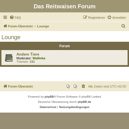
Das Reitwaisen Forum
FAQ
Registrieren
Anmelden
S
Foren-Übersicht
Lounge
u
Lounge
c
Forum
h
e
Andere Tiere
Moderator:
Wallinka
Themen:
191
Foren-Übersicht
Alle Zeiten sind
UTC+02:00
Powered by
phpBB
® Forum Software © phpBB Limited
Deutsche Übersetzung durch
phpBB.de
Datenschutz
|
Nutzungsbedingungen