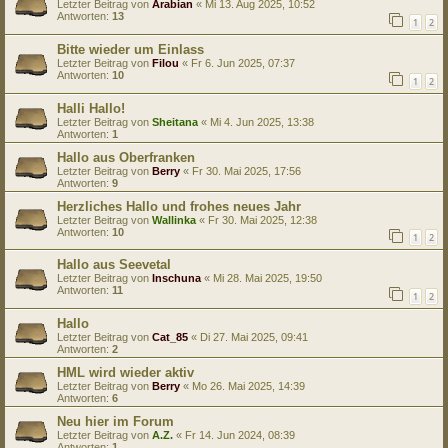
Letzter Beitrag von
Arabian
«
Mi 13. Aug 2025, 10:52
Antworten:
13
1
2
Bitte wieder um Einlass
Letzter Beitrag von
Filou
«
Fr 6. Jun 2025, 07:37
Antworten:
10
1
2
Halli Hallo!
Letzter Beitrag von
Sheitana
«
Mi 4. Jun 2025, 13:38
Antworten:
1
Hallo aus Oberfranken
Letzter Beitrag von
Berry
«
Fr 30. Mai 2025, 17:56
Antworten:
9
Herzliches Hallo und frohes neues Jahr
Letzter Beitrag von
Wallinka
«
Fr 30. Mai 2025, 12:38
Antworten:
10
1
2
Hallo aus Seevetal
Letzter Beitrag von
Inschuna
«
Mi 28. Mai 2025, 19:50
Antworten:
11
1
2
Hallo
Letzter Beitrag von
Cat_85
«
Di 27. Mai 2025, 09:41
Antworten:
2
HML wird wieder aktiv
Letzter Beitrag von
Berry
«
Mo 26. Mai 2025, 14:39
Antworten:
6
Neu hier im Forum
Letzter Beitrag von
A.Z.
«
Fr 14. Jun 2024, 08:39
Antworten:
1