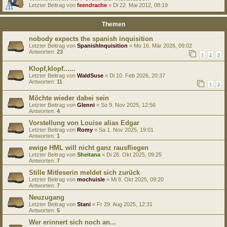
Letzter Beitrag von
feendrache
«
Di 22. Mai 2012, 08:19
Themen
nobody expects the spanish inquisition
Letzter Beitrag von
SpanishInquisition
«
Mo 16. Mär 2026, 09:02
Antworten:
23
1
2
3
Klopf,klopf......
Letzter Beitrag von
WaldSuse
«
Di 10. Feb 2026, 20:37
Antworten:
11
1
2
Möchte wieder dabei sein
Letzter Beitrag von
Glenni
«
So 9. Nov 2025, 12:56
Antworten:
4
Vorstellung von Louise alias Edgar
Letzter Beitrag von
Romy
«
Sa 1. Nov 2025, 19:01
Antworten:
1
ewige HML will nicht ganz rausfliegen
Letzter Beitrag von
Sheitana
«
Di 28. Okt 2025, 09:25
Antworten:
7
Stille Mitleserin meldet sich zurück
Letzter Beitrag von
mochuisle
«
Mi 8. Okt 2025, 09:20
Antworten:
7
Neuzugang
Letzter Beitrag von
Stani
«
Fr 29. Aug 2025, 12:31
Antworten:
5
Wer erinnert sich noch an...