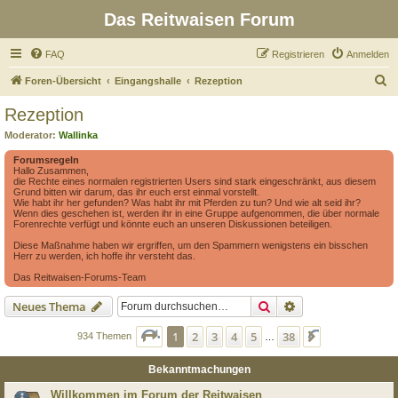
Das Reitwaisen Forum
FAQ
Registrieren
Anmelden
S
Foren-Übersicht
Eingangshalle
Rezeption
u
Rezeption
c
Moderator:
Wallinka
h
Forumsregeln
e
Hallo Zusammen,
die Rechte eines normalen registrierten Users sind stark eingeschränkt, aus diesem
Grund bitten wir darum, das ihr euch erst einmal vorstellt.
Wie habt ihr her gefunden? Was habt ihr mit Pferden zu tun? Und wie alt seid ihr?
Wenn dies geschehen ist, werden ihr in eine Gruppe aufgenommen, die über normale
Forenrechte verfügt und könnte euch an unseren Diskussionen beteiligen.
Diese Maßnahme haben wir ergriffen, um den Spammern wenigstens ein bisschen
Herr zu werden, ich hoffe ihr versteht das.
Das Reitwaisen-Forums-Team
Suche
Erweiterte Suche
Neues Thema
Seite
1
von
38
1
2
3
4
5
38
Nächste
934 Themen
…
Bekanntmachungen
Willkommen im Forum der Reitwaisen