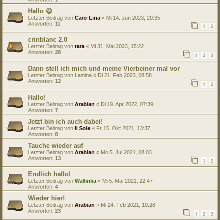
Hallo 😃
Letzter Beitrag von
Caro-Lina
«
Mi 14. Jun 2023, 20:35
Antworten:
11
1
2
crinblanc 2.0
Letzter Beitrag von
tara
«
Mi 31. Mai 2023, 15:22
Antworten:
28
1
2
3
Dann stell ich mich und meine Vierbeiner mal vor
Letzter Beitrag von
Lamina
«
Di 21. Feb 2023, 08:58
Antworten:
12
1
2
Hallo!
Letzter Beitrag von
Arabian
«
Di 19. Apr 2022, 07:39
Antworten:
7
Jetzt bin ich auch dabei!
Letzter Beitrag von
Il Sole
«
Fr 15. Okt 2021, 13:37
Antworten:
8
Tauche wieder auf
Letzter Beitrag von
Arabian
«
Mo 5. Jul 2021, 08:03
Antworten:
13
1
2
Endlich hallo!
Letzter Beitrag von
Wallinka
«
Mi 5. Mai 2021, 22:47
Antworten:
4
Wieder hier!
Letzter Beitrag von
Arabian
«
Mi 24. Feb 2021, 10:28
Antworten:
23
1
2
3