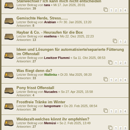
Stallwechsel? Ich kann mich nicht entscheiden
Letzter Beitrag von
tara
«
Mi 17. Jun 2026, 20:01
Antworten:
39
1
2
3
4
Gemischte Herde, Stress......
Letzter Beitrag von
Arabian
«
Fr 30. Jan 2026, 13:20
Antworten:
8
Haybar & Co. - Heuraufen für die Box
Letzter Beitrag von
eseilena
«
Mo 22. Dez 2025, 22:23
Antworten:
13
1
2
Ideen und Lösungen für automatisierte/separierte Fütterung
im Offenstall
Letzter Beitrag von
Lewitzer Flummi
«
Sa 11. Okt 2025, 08:53
Antworten:
27
1
2
3
Was fliegt denn da?
Letzter Beitrag von
Wallinka
«
Di 20. Mai 2025, 08:20
Antworten:
33
1
2
3
4
Pony frisst Offenstall
Letzter Beitrag von
Nucades
«
So 27. Apr 2025, 15:58
Antworten:
4
Frostfreie Tränke im Winter
Letzter Beitrag von
lungomare
«
Do 20. Feb 2025, 08:54
Antworten:
38
1
2
3
4
Weidezelt-welches könnt ihr empfehlen?
Letzter Beitrag von
Memüsi
«
So 2. Feb 2025, 13:49
Antworten:
27
1
2
3