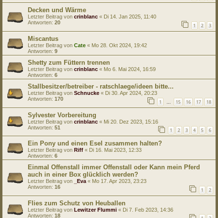
Decken und Wärme
Letzter Beitrag von
crinblanc
«
Di 14. Jan 2025, 11:40
Antworten:
20
1
2
3
Miscantus
Letzter Beitrag von
Cate
«
Mo 28. Okt 2024, 19:42
Antworten:
9
Shetty zum Füttern trennen
Letzter Beitrag von
crinblanc
«
Mo 6. Mai 2024, 16:59
Antworten:
6
Stallbesitzer/betreiber - ratschlaege/ideen bitte...
Letzter Beitrag von
Schnucke
«
Di 30. Apr 2024, 20:23
Antworten:
170
1
15
16
17
18
…
Sylvester Vorbereitung
Letzter Beitrag von
crinblanc
«
Mi 20. Dez 2023, 15:16
Antworten:
51
1
2
3
4
5
6
Ein Pony und einen Esel zusammen halten?
Letzter Beitrag von
Riff
«
Di 16. Mai 2023, 12:33
Antworten:
6
Einmal Offenstall immer Offenstall oder Kann mein Pferd
auch in einer Box glücklich werden?
Letzter Beitrag von
_Eva
«
Mo 17. Apr 2023, 23:23
Antworten:
16
1
2
Flies zum Schutz von Heuballen
Letzter Beitrag von
Lewitzer Flummi
«
Di 7. Feb 2023, 14:36
Antworten:
18