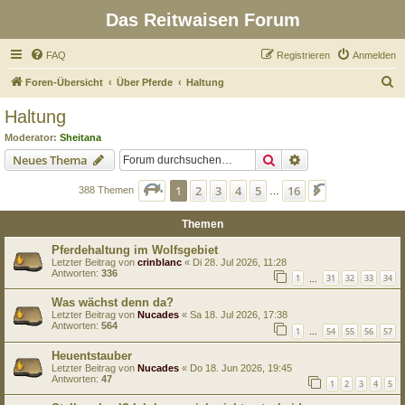
Das Reitwaisen Forum
FAQ
Registrieren
Anmelden
S
Foren-Übersicht
Über Pferde
Haltung
u
Haltung
c
Moderator:
Sheitana
h
Suche
Erweiterte Suche
Neues Thema
e
Seite
1
von
16
1
2
3
4
5
16
Nächste
388 Themen
…
Themen
Pferdehaltung im Wolfsgebiet
Letzter Beitrag von
crinblanc
«
Di 28. Jul 2026, 11:28
Antworten:
336
1
31
32
33
34
…
Was wächst denn da?
Letzter Beitrag von
Nucades
«
Sa 18. Jul 2026, 17:38
Antworten:
564
1
54
55
56
57
…
Heuentstauber
Letzter Beitrag von
Nucades
«
Do 18. Jun 2026, 19:45
Antworten:
47
1
2
3
4
5