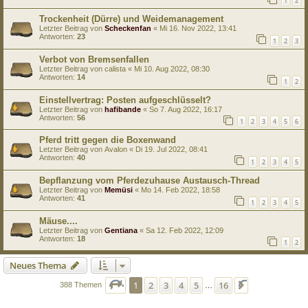
1
2
Trockenheit (Dürre) und Weidemanagement
Letzter Beitrag von
Scheckenfan
«
Mi 16. Nov 2022, 13:41
Antworten:
23
1
2
3
Verbot von Bremsenfallen
Letzter Beitrag von
calista
«
Mi 10. Aug 2022, 08:30
Antworten:
14
1
2
Einstellvertrag: Posten aufgeschlüsselt?
Letzter Beitrag von
hafibande
«
So 7. Aug 2022, 16:17
Antworten:
56
1
2
3
4
5
6
Pferd tritt gegen die Boxenwand
Letzter Beitrag von
Avalon
«
Di 19. Jul 2022, 08:41
Antworten:
40
1
2
3
4
5
Bepflanzung vom Pferdezuhause Austausch-Thread
Letzter Beitrag von
Memüsi
«
Mo 14. Feb 2022, 18:58
Antworten:
41
1
2
3
4
5
Mäuse....
Letzter Beitrag von
Gentiana
«
Sa 12. Feb 2022, 12:09
Antworten:
18
1
2
Neues Thema
Seite
1
von
16
1
2
3
4
5
16
Nächste
388 Themen
…