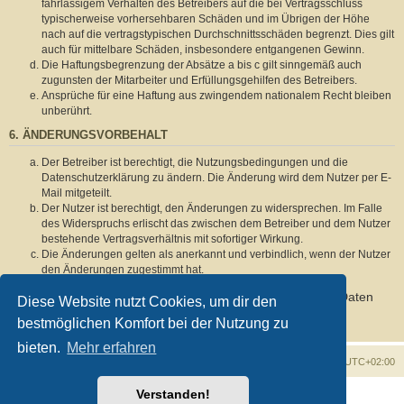
fahrlässigem Verhalten des Betreibers auf die bei Vertragsschluss
typischerweise vorhersehbaren Schäden und im Übrigen der Höhe
nach auf die vertragstypischen Durchschnittsschäden begrenzt. Dies gilt
auch für mittelbare Schäden, insbesondere entgangenen Gewinn.
Die Haftungsbegrenzung der Absätze a bis c gilt sinngemäß auch
zugunsten der Mitarbeiter und Erfüllungsgehilfen des Betreibers.
Ansprüche für eine Haftung aus zwingendem nationalem Recht bleiben
unberührt.
6. ÄNDERUNGSVORBEHALT
Der Betreiber ist berechtigt, die Nutzungsbedingungen und die
Datenschutzerklärung zu ändern. Die Änderung wird dem Nutzer per E-
Mail mitgeteilt.
Der Nutzer ist berechtigt, den Änderungen zu widersprechen. Im Falle
des Widerspruchs erlischt das zwischen dem Betreiber und dem Nutzer
bestehende Vertragsverhältnis mit sofortiger Wirkung.
Die Änderungen gelten als anerkannt und verbindlich, wenn der Nutzer
den Änderungen zugestimmt hat.
Informationen über den Umgang mit deinen persönlichen Daten
Diese Website nutzt Cookies, um dir den
sind in der Datenschutzerklärung enthalten.
bestmöglichen Komfort bei der Nutzung zu
bieten.
Mehr erfahren
Foren-Übersicht
Alle Zeiten sind
UTC+02:00
Verstanden!
Powered by
phpBB
® Forum Software © phpBB Limited