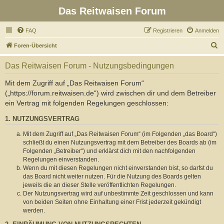
Das Reitwaisen Forum
FAQ
Registrieren
Anmelden
S
Foren-Übersicht
u
Das Reitwaisen Forum - Nutzungsbedingungen
c
h
Mit dem Zugriff auf „Das Reitwaisen Forum“
(„https://forum.reitwaisen.de“) wird zwischen dir und dem Betreiber
e
ein Vertrag mit folgenden Regelungen geschlossen:
1. NUTZUNGSVERTRAG
Mit dem Zugriff auf „Das Reitwaisen Forum“ (im Folgenden „das Board“)
schließt du einen Nutzungsvertrag mit dem Betreiber des Boards ab (im
Folgenden „Betreiber“) und erklärst dich mit den nachfolgenden
Regelungen einverstanden.
Wenn du mit diesen Regelungen nicht einverstanden bist, so darfst du
das Board nicht weiter nutzen. Für die Nutzung des Boards gelten
jeweils die an dieser Stelle veröffentlichten Regelungen.
Der Nutzungsvertrag wird auf unbestimmte Zeit geschlossen und kann
von beiden Seiten ohne Einhaltung einer Frist jederzeit gekündigt
werden.