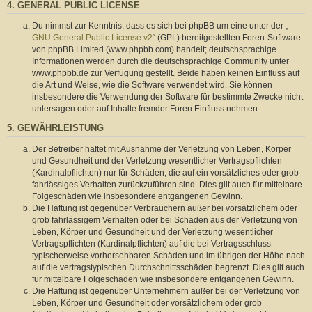
4. GENERAL PUBLIC LICENSE
Du nimmst zur Kenntnis, dass es sich bei phpBB um eine unter der „
GNU General Public License v2
“ (GPL) bereitgestellten Foren-Software
von phpBB Limited (www.phpbb.com) handelt; deutschsprachige
Informationen werden durch die deutschsprachige Community unter
www.phpbb.de zur Verfügung gestellt. Beide haben keinen Einfluss auf
die Art und Weise, wie die Software verwendet wird. Sie können
insbesondere die Verwendung der Software für bestimmte Zwecke nicht
untersagen oder auf Inhalte fremder Foren Einfluss nehmen.
5. GEWÄHRLEISTUNG
Der Betreiber haftet mit Ausnahme der Verletzung von Leben, Körper
und Gesundheit und der Verletzung wesentlicher Vertragspflichten
(Kardinalpflichten) nur für Schäden, die auf ein vorsätzliches oder grob
fahrlässiges Verhalten zurückzuführen sind. Dies gilt auch für mittelbare
Folgeschäden wie insbesondere entgangenen Gewinn.
Die Haftung ist gegenüber Verbrauchern außer bei vorsätzlichem oder
grob fahrlässigem Verhalten oder bei Schäden aus der Verletzung von
Leben, Körper und Gesundheit und der Verletzung wesentlicher
Vertragspflichten (Kardinalpflichten) auf die bei Vertragsschluss
typischerweise vorhersehbaren Schäden und im übrigen der Höhe nach
auf die vertragstypischen Durchschnittsschäden begrenzt. Dies gilt auch
für mittelbare Folgeschäden wie insbesondere entgangenen Gewinn.
Die Haftung ist gegenüber Unternehmern außer bei der Verletzung von
Leben, Körper und Gesundheit oder vorsätzlichem oder grob