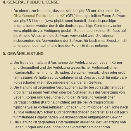
4. GENERAL PUBLIC LICENSE
Du nimmst zur Kenntnis, dass es sich bei phpBB um eine unter der „
GNU General Public License v2
“ (GPL) bereitgestellten Foren-Software
von phpBB Limited (www.phpbb.com) handelt; deutschsprachige
Informationen werden durch die deutschsprachige Community unter
www.phpbb.de zur Verfügung gestellt. Beide haben keinen Einfluss auf
die Art und Weise, wie die Software verwendet wird. Sie können
insbesondere die Verwendung der Software für bestimmte Zwecke nicht
untersagen oder auf Inhalte fremder Foren Einfluss nehmen.
5. GEWÄHRLEISTUNG
Der Betreiber haftet mit Ausnahme der Verletzung von Leben, Körper
und Gesundheit und der Verletzung wesentlicher Vertragspflichten
(Kardinalpflichten) nur für Schäden, die auf ein vorsätzliches oder grob
fahrlässiges Verhalten zurückzuführen sind. Dies gilt auch für mittelbare
Folgeschäden wie insbesondere entgangenen Gewinn.
Die Haftung ist gegenüber Verbrauchern außer bei vorsätzlichem oder
grob fahrlässigem Verhalten oder bei Schäden aus der Verletzung von
Leben, Körper und Gesundheit und der Verletzung wesentlicher
Vertragspflichten (Kardinalpflichten) auf die bei Vertragsschluss
typischerweise vorhersehbaren Schäden und im übrigen der Höhe nach
auf die vertragstypischen Durchschnittsschäden begrenzt. Dies gilt auch
für mittelbare Folgeschäden wie insbesondere entgangenen Gewinn.
Die Haftung ist gegenüber Unternehmern außer bei der Verletzung von
Leben, Körper und Gesundheit oder vorsätzlichem oder grob