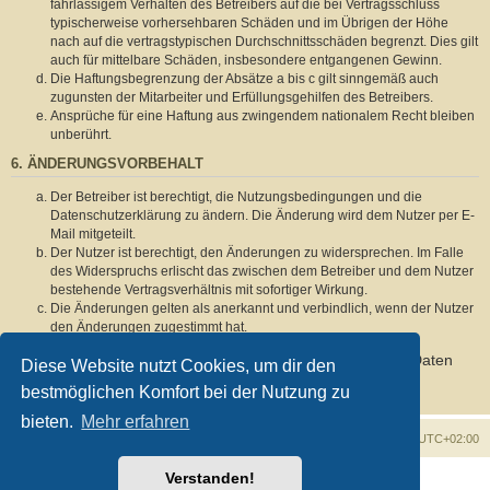
fahrlässigem Verhalten des Betreibers auf die bei Vertragsschluss
typischerweise vorhersehbaren Schäden und im Übrigen der Höhe
nach auf die vertragstypischen Durchschnittsschäden begrenzt. Dies gilt
auch für mittelbare Schäden, insbesondere entgangenen Gewinn.
Die Haftungsbegrenzung der Absätze a bis c gilt sinngemäß auch
zugunsten der Mitarbeiter und Erfüllungsgehilfen des Betreibers.
Ansprüche für eine Haftung aus zwingendem nationalem Recht bleiben
unberührt.
6. ÄNDERUNGSVORBEHALT
Der Betreiber ist berechtigt, die Nutzungsbedingungen und die
Datenschutzerklärung zu ändern. Die Änderung wird dem Nutzer per E-
Mail mitgeteilt.
Der Nutzer ist berechtigt, den Änderungen zu widersprechen. Im Falle
des Widerspruchs erlischt das zwischen dem Betreiber und dem Nutzer
bestehende Vertragsverhältnis mit sofortiger Wirkung.
Die Änderungen gelten als anerkannt und verbindlich, wenn der Nutzer
den Änderungen zugestimmt hat.
Informationen über den Umgang mit deinen persönlichen Daten
Diese Website nutzt Cookies, um dir den
sind in der Datenschutzerklärung enthalten.
bestmöglichen Komfort bei der Nutzung zu
bieten.
Mehr erfahren
Foren-Übersicht
Alle Zeiten sind
UTC+02:00
Verstanden!
Powered by
phpBB
® Forum Software © phpBB Limited