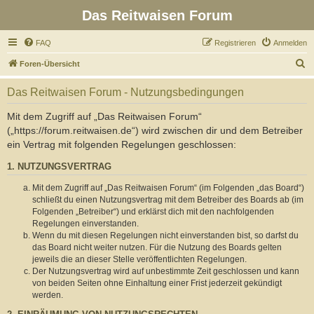
Das Reitwaisen Forum
FAQ
Registrieren
Anmelden
S
Foren-Übersicht
u
Das Reitwaisen Forum - Nutzungsbedingungen
c
h
Mit dem Zugriff auf „Das Reitwaisen Forum“
(„https://forum.reitwaisen.de“) wird zwischen dir und dem Betreiber
e
ein Vertrag mit folgenden Regelungen geschlossen:
1. NUTZUNGSVERTRAG
Mit dem Zugriff auf „Das Reitwaisen Forum“ (im Folgenden „das Board“)
schließt du einen Nutzungsvertrag mit dem Betreiber des Boards ab (im
Folgenden „Betreiber“) und erklärst dich mit den nachfolgenden
Regelungen einverstanden.
Wenn du mit diesen Regelungen nicht einverstanden bist, so darfst du
das Board nicht weiter nutzen. Für die Nutzung des Boards gelten
jeweils die an dieser Stelle veröffentlichten Regelungen.
Der Nutzungsvertrag wird auf unbestimmte Zeit geschlossen und kann
von beiden Seiten ohne Einhaltung einer Frist jederzeit gekündigt
werden.