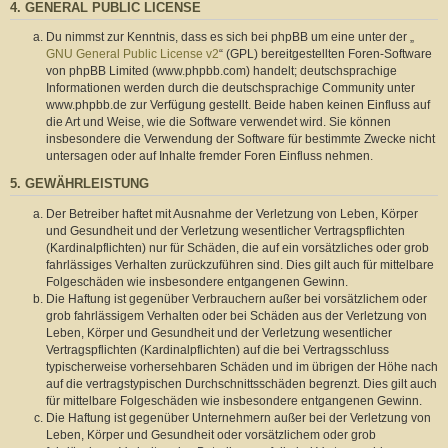
4. GENERAL PUBLIC LICENSE
Du nimmst zur Kenntnis, dass es sich bei phpBB um eine unter der „
GNU General Public License v2
“ (GPL) bereitgestellten Foren-Software
von phpBB Limited (www.phpbb.com) handelt; deutschsprachige
Informationen werden durch die deutschsprachige Community unter
www.phpbb.de zur Verfügung gestellt. Beide haben keinen Einfluss auf
die Art und Weise, wie die Software verwendet wird. Sie können
insbesondere die Verwendung der Software für bestimmte Zwecke nicht
untersagen oder auf Inhalte fremder Foren Einfluss nehmen.
5. GEWÄHRLEISTUNG
Der Betreiber haftet mit Ausnahme der Verletzung von Leben, Körper
und Gesundheit und der Verletzung wesentlicher Vertragspflichten
(Kardinalpflichten) nur für Schäden, die auf ein vorsätzliches oder grob
fahrlässiges Verhalten zurückzuführen sind. Dies gilt auch für mittelbare
Folgeschäden wie insbesondere entgangenen Gewinn.
Die Haftung ist gegenüber Verbrauchern außer bei vorsätzlichem oder
grob fahrlässigem Verhalten oder bei Schäden aus der Verletzung von
Leben, Körper und Gesundheit und der Verletzung wesentlicher
Vertragspflichten (Kardinalpflichten) auf die bei Vertragsschluss
typischerweise vorhersehbaren Schäden und im übrigen der Höhe nach
auf die vertragstypischen Durchschnittsschäden begrenzt. Dies gilt auch
für mittelbare Folgeschäden wie insbesondere entgangenen Gewinn.
Die Haftung ist gegenüber Unternehmern außer bei der Verletzung von
Leben, Körper und Gesundheit oder vorsätzlichem oder grob