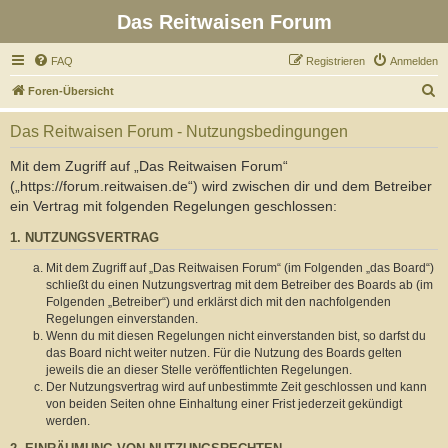
Das Reitwaisen Forum
FAQ
Registrieren
Anmelden
S
Foren-Übersicht
u
Das Reitwaisen Forum - Nutzungsbedingungen
c
h
Mit dem Zugriff auf „Das Reitwaisen Forum“
(„https://forum.reitwaisen.de“) wird zwischen dir und dem Betreiber
e
ein Vertrag mit folgenden Regelungen geschlossen:
1. NUTZUNGSVERTRAG
Mit dem Zugriff auf „Das Reitwaisen Forum“ (im Folgenden „das Board“)
schließt du einen Nutzungsvertrag mit dem Betreiber des Boards ab (im
Folgenden „Betreiber“) und erklärst dich mit den nachfolgenden
Regelungen einverstanden.
Wenn du mit diesen Regelungen nicht einverstanden bist, so darfst du
das Board nicht weiter nutzen. Für die Nutzung des Boards gelten
jeweils die an dieser Stelle veröffentlichten Regelungen.
Der Nutzungsvertrag wird auf unbestimmte Zeit geschlossen und kann
von beiden Seiten ohne Einhaltung einer Frist jederzeit gekündigt
werden.