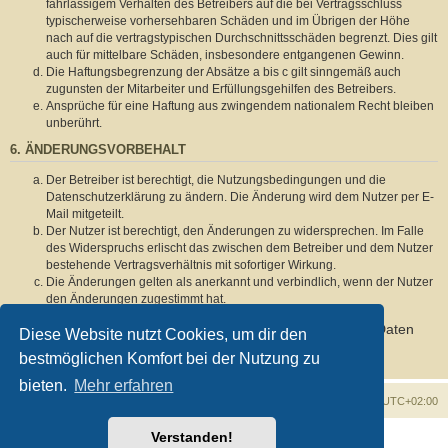
fahrlässigem Verhalten des Betreibers auf die bei Vertragsschluss
typischerweise vorhersehbaren Schäden und im Übrigen der Höhe
nach auf die vertragstypischen Durchschnittsschäden begrenzt. Dies gilt
auch für mittelbare Schäden, insbesondere entgangenen Gewinn.
Die Haftungsbegrenzung der Absätze a bis c gilt sinngemäß auch
zugunsten der Mitarbeiter und Erfüllungsgehilfen des Betreibers.
Ansprüche für eine Haftung aus zwingendem nationalem Recht bleiben
unberührt.
6. ÄNDERUNGSVORBEHALT
Der Betreiber ist berechtigt, die Nutzungsbedingungen und die
Datenschutzerklärung zu ändern. Die Änderung wird dem Nutzer per E-
Mail mitgeteilt.
Der Nutzer ist berechtigt, den Änderungen zu widersprechen. Im Falle
des Widerspruchs erlischt das zwischen dem Betreiber und dem Nutzer
bestehende Vertragsverhältnis mit sofortiger Wirkung.
Die Änderungen gelten als anerkannt und verbindlich, wenn der Nutzer
den Änderungen zugestimmt hat.
Informationen über den Umgang mit deinen persönlichen Daten
Diese Website nutzt Cookies, um dir den
sind in der Datenschutzerklärung enthalten.
bestmöglichen Komfort bei der Nutzung zu
bieten.
Mehr erfahren
Foren-Übersicht
Alle Zeiten sind
UTC+02:00
Verstanden!
Powered by
phpBB
® Forum Software © phpBB Limited