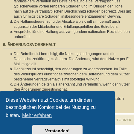
fahrlässigem Verhalten des Betreibers auf die bei Vertragsschluss
typischerweise vorhersehbaren Schäden und im Übrigen der Höhe
nach auf die vertragstypischen Durchschnittsschäden begrenzt. Dies gilt
auch für mittelbare Schäden, insbesondere entgangenen Gewinn.
Die Haftungsbegrenzung der Absätze a bis c gilt sinngemäß auch
zugunsten der Mitarbeiter und Erfüllungsgehilfen des Betreibers.
Ansprüche für eine Haftung aus zwingendem nationalem Recht bleiben
unberührt.
6. ÄNDERUNGSVORBEHALT
Der Betreiber ist berechtigt, die Nutzungsbedingungen und die
Datenschutzerklärung zu ändern. Die Änderung wird dem Nutzer per E-
Mail mitgeteilt.
Der Nutzer ist berechtigt, den Änderungen zu widersprechen. Im Falle
des Widerspruchs erlischt das zwischen dem Betreiber und dem Nutzer
bestehende Vertragsverhältnis mit sofortiger Wirkung.
Die Änderungen gelten als anerkannt und verbindlich, wenn der Nutzer
den Änderungen zugestimmt hat.
Informationen über den Umgang mit deinen persönlichen Daten
Diese Website nutzt Cookies, um dir den
sind in der Datenschutzerklärung enthalten.
bestmöglichen Komfort bei der Nutzung zu
bieten.
Mehr erfahren
Foren-Übersicht
Alle Zeiten sind
UTC+02:00
Verstanden!
Powered by
phpBB
® Forum Software © phpBB Limited