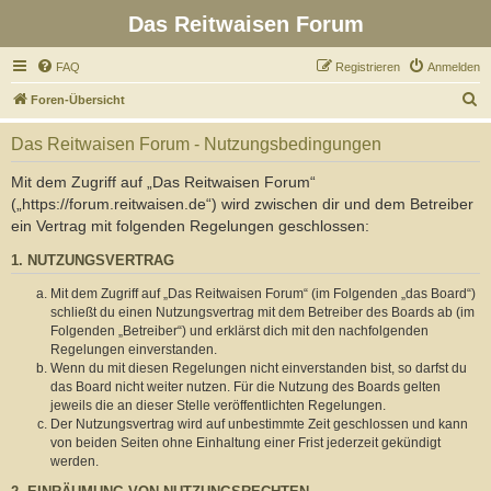
Das Reitwaisen Forum
FAQ
Registrieren
Anmelden
S
Foren-Übersicht
u
Das Reitwaisen Forum - Nutzungsbedingungen
c
h
Mit dem Zugriff auf „Das Reitwaisen Forum“
(„https://forum.reitwaisen.de“) wird zwischen dir und dem Betreiber
e
ein Vertrag mit folgenden Regelungen geschlossen:
1. NUTZUNGSVERTRAG
Mit dem Zugriff auf „Das Reitwaisen Forum“ (im Folgenden „das Board“)
schließt du einen Nutzungsvertrag mit dem Betreiber des Boards ab (im
Folgenden „Betreiber“) und erklärst dich mit den nachfolgenden
Regelungen einverstanden.
Wenn du mit diesen Regelungen nicht einverstanden bist, so darfst du
das Board nicht weiter nutzen. Für die Nutzung des Boards gelten
jeweils die an dieser Stelle veröffentlichten Regelungen.
Der Nutzungsvertrag wird auf unbestimmte Zeit geschlossen und kann
von beiden Seiten ohne Einhaltung einer Frist jederzeit gekündigt
werden.