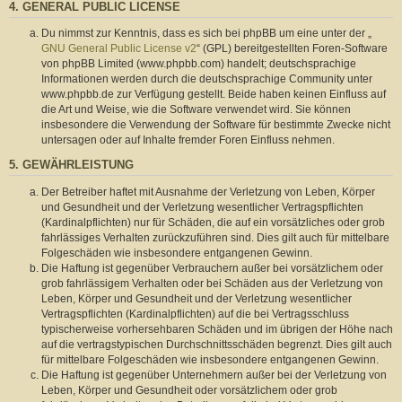
4. GENERAL PUBLIC LICENSE
Du nimmst zur Kenntnis, dass es sich bei phpBB um eine unter der „
GNU General Public License v2
“ (GPL) bereitgestellten Foren-Software
von phpBB Limited (www.phpbb.com) handelt; deutschsprachige
Informationen werden durch die deutschsprachige Community unter
www.phpbb.de zur Verfügung gestellt. Beide haben keinen Einfluss auf
die Art und Weise, wie die Software verwendet wird. Sie können
insbesondere die Verwendung der Software für bestimmte Zwecke nicht
untersagen oder auf Inhalte fremder Foren Einfluss nehmen.
5. GEWÄHRLEISTUNG
Der Betreiber haftet mit Ausnahme der Verletzung von Leben, Körper
und Gesundheit und der Verletzung wesentlicher Vertragspflichten
(Kardinalpflichten) nur für Schäden, die auf ein vorsätzliches oder grob
fahrlässiges Verhalten zurückzuführen sind. Dies gilt auch für mittelbare
Folgeschäden wie insbesondere entgangenen Gewinn.
Die Haftung ist gegenüber Verbrauchern außer bei vorsätzlichem oder
grob fahrlässigem Verhalten oder bei Schäden aus der Verletzung von
Leben, Körper und Gesundheit und der Verletzung wesentlicher
Vertragspflichten (Kardinalpflichten) auf die bei Vertragsschluss
typischerweise vorhersehbaren Schäden und im übrigen der Höhe nach
auf die vertragstypischen Durchschnittsschäden begrenzt. Dies gilt auch
für mittelbare Folgeschäden wie insbesondere entgangenen Gewinn.
Die Haftung ist gegenüber Unternehmern außer bei der Verletzung von
Leben, Körper und Gesundheit oder vorsätzlichem oder grob