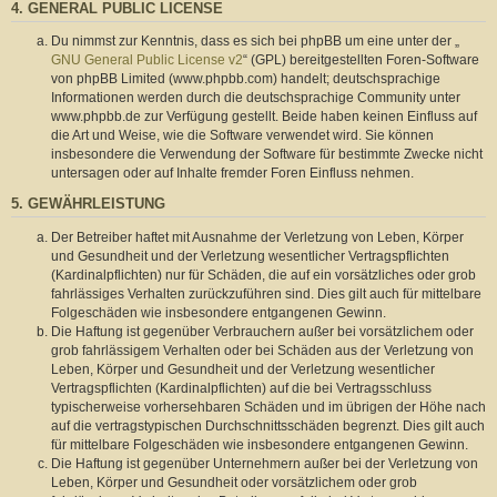
4. GENERAL PUBLIC LICENSE
Du nimmst zur Kenntnis, dass es sich bei phpBB um eine unter der „
GNU General Public License v2
“ (GPL) bereitgestellten Foren-Software
von phpBB Limited (www.phpbb.com) handelt; deutschsprachige
Informationen werden durch die deutschsprachige Community unter
www.phpbb.de zur Verfügung gestellt. Beide haben keinen Einfluss auf
die Art und Weise, wie die Software verwendet wird. Sie können
insbesondere die Verwendung der Software für bestimmte Zwecke nicht
untersagen oder auf Inhalte fremder Foren Einfluss nehmen.
5. GEWÄHRLEISTUNG
Der Betreiber haftet mit Ausnahme der Verletzung von Leben, Körper
und Gesundheit und der Verletzung wesentlicher Vertragspflichten
(Kardinalpflichten) nur für Schäden, die auf ein vorsätzliches oder grob
fahrlässiges Verhalten zurückzuführen sind. Dies gilt auch für mittelbare
Folgeschäden wie insbesondere entgangenen Gewinn.
Die Haftung ist gegenüber Verbrauchern außer bei vorsätzlichem oder
grob fahrlässigem Verhalten oder bei Schäden aus der Verletzung von
Leben, Körper und Gesundheit und der Verletzung wesentlicher
Vertragspflichten (Kardinalpflichten) auf die bei Vertragsschluss
typischerweise vorhersehbaren Schäden und im übrigen der Höhe nach
auf die vertragstypischen Durchschnittsschäden begrenzt. Dies gilt auch
für mittelbare Folgeschäden wie insbesondere entgangenen Gewinn.
Die Haftung ist gegenüber Unternehmern außer bei der Verletzung von
Leben, Körper und Gesundheit oder vorsätzlichem oder grob