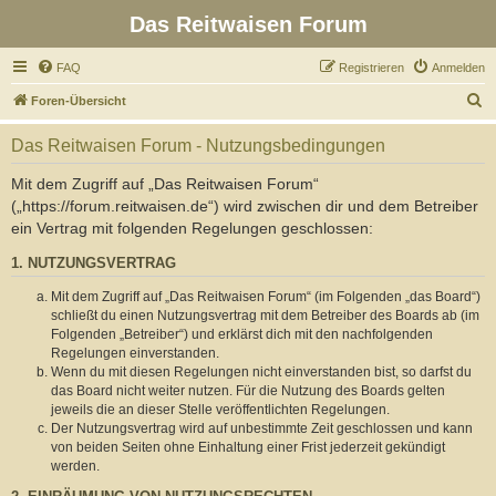
Das Reitwaisen Forum
FAQ
Registrieren
Anmelden
S
Foren-Übersicht
u
Das Reitwaisen Forum - Nutzungsbedingungen
c
h
Mit dem Zugriff auf „Das Reitwaisen Forum“
(„https://forum.reitwaisen.de“) wird zwischen dir und dem Betreiber
e
ein Vertrag mit folgenden Regelungen geschlossen:
1. NUTZUNGSVERTRAG
Mit dem Zugriff auf „Das Reitwaisen Forum“ (im Folgenden „das Board“)
schließt du einen Nutzungsvertrag mit dem Betreiber des Boards ab (im
Folgenden „Betreiber“) und erklärst dich mit den nachfolgenden
Regelungen einverstanden.
Wenn du mit diesen Regelungen nicht einverstanden bist, so darfst du
das Board nicht weiter nutzen. Für die Nutzung des Boards gelten
jeweils die an dieser Stelle veröffentlichten Regelungen.
Der Nutzungsvertrag wird auf unbestimmte Zeit geschlossen und kann
von beiden Seiten ohne Einhaltung einer Frist jederzeit gekündigt
werden.