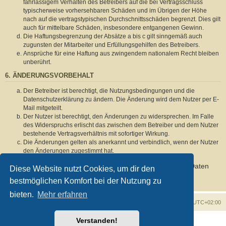
fahrlässigem Verhalten des Betreibers auf die bei Vertragsschluss
typischerweise vorhersehbaren Schäden und im Übrigen der Höhe
nach auf die vertragstypischen Durchschnittsschäden begrenzt. Dies gilt
auch für mittelbare Schäden, insbesondere entgangenen Gewinn.
Die Haftungsbegrenzung der Absätze a bis c gilt sinngemäß auch
zugunsten der Mitarbeiter und Erfüllungsgehilfen des Betreibers.
Ansprüche für eine Haftung aus zwingendem nationalem Recht bleiben
unberührt.
6. ÄNDERUNGSVORBEHALT
Der Betreiber ist berechtigt, die Nutzungsbedingungen und die
Datenschutzerklärung zu ändern. Die Änderung wird dem Nutzer per E-
Mail mitgeteilt.
Der Nutzer ist berechtigt, den Änderungen zu widersprechen. Im Falle
des Widerspruchs erlischt das zwischen dem Betreiber und dem Nutzer
bestehende Vertragsverhältnis mit sofortiger Wirkung.
Die Änderungen gelten als anerkannt und verbindlich, wenn der Nutzer
den Änderungen zugestimmt hat.
Informationen über den Umgang mit deinen persönlichen Daten
Diese Website nutzt Cookies, um dir den
sind in der Datenschutzerklärung enthalten.
bestmöglichen Komfort bei der Nutzung zu
bieten.
Mehr erfahren
Foren-Übersicht
Alle Zeiten sind
UTC+02:00
Verstanden!
Powered by
phpBB
® Forum Software © phpBB Limited