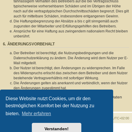
fahrlässigem Verhalten des Betreibers auf die bei Vertragsschluss
typischerweise vorhersehbaren Schäden und im Übrigen der Höhe
nach auf die vertragstypischen Durchschnittsschäden begrenzt. Dies gilt
auch für mittelbare Schäden, insbesondere entgangenen Gewinn.
Die Haftungsbegrenzung der Absätze a bis c gilt sinngemäß auch
zugunsten der Mitarbeiter und Erfüllungsgehilfen des Betreibers.
Ansprüche für eine Haftung aus zwingendem nationalem Recht bleiben
unberührt.
6. ÄNDERUNGSVORBEHALT
Der Betreiber ist berechtigt, die Nutzungsbedingungen und die
Datenschutzerklärung zu ändern. Die Änderung wird dem Nutzer per E-
Mail mitgeteilt.
Der Nutzer ist berechtigt, den Änderungen zu widersprechen. Im Falle
des Widerspruchs erlischt das zwischen dem Betreiber und dem Nutzer
bestehende Vertragsverhältnis mit sofortiger Wirkung.
Die Änderungen gelten als anerkannt und verbindlich, wenn der Nutzer
den Änderungen zugestimmt hat.
Informationen über den Umgang mit deinen persönlichen Daten
Diese Website nutzt Cookies, um dir den
sind in der Datenschutzerklärung enthalten.
bestmöglichen Komfort bei der Nutzung zu
bieten.
Mehr erfahren
Foren-Übersicht
Alle Zeiten sind
UTC+02:00
Verstanden!
Powered by
phpBB
® Forum Software © phpBB Limited