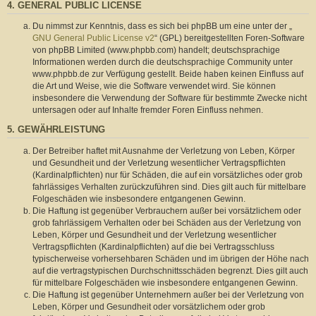
4. GENERAL PUBLIC LICENSE
Du nimmst zur Kenntnis, dass es sich bei phpBB um eine unter der „
GNU General Public License v2
“ (GPL) bereitgestellten Foren-Software
von phpBB Limited (www.phpbb.com) handelt; deutschsprachige
Informationen werden durch die deutschsprachige Community unter
www.phpbb.de zur Verfügung gestellt. Beide haben keinen Einfluss auf
die Art und Weise, wie die Software verwendet wird. Sie können
insbesondere die Verwendung der Software für bestimmte Zwecke nicht
untersagen oder auf Inhalte fremder Foren Einfluss nehmen.
5. GEWÄHRLEISTUNG
Der Betreiber haftet mit Ausnahme der Verletzung von Leben, Körper
und Gesundheit und der Verletzung wesentlicher Vertragspflichten
(Kardinalpflichten) nur für Schäden, die auf ein vorsätzliches oder grob
fahrlässiges Verhalten zurückzuführen sind. Dies gilt auch für mittelbare
Folgeschäden wie insbesondere entgangenen Gewinn.
Die Haftung ist gegenüber Verbrauchern außer bei vorsätzlichem oder
grob fahrlässigem Verhalten oder bei Schäden aus der Verletzung von
Leben, Körper und Gesundheit und der Verletzung wesentlicher
Vertragspflichten (Kardinalpflichten) auf die bei Vertragsschluss
typischerweise vorhersehbaren Schäden und im übrigen der Höhe nach
auf die vertragstypischen Durchschnittsschäden begrenzt. Dies gilt auch
für mittelbare Folgeschäden wie insbesondere entgangenen Gewinn.
Die Haftung ist gegenüber Unternehmern außer bei der Verletzung von
Leben, Körper und Gesundheit oder vorsätzlichem oder grob