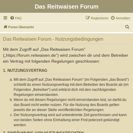
Das Reitwaisen Forum
FAQ
Registrieren
Anmelden
S
Foren-Übersicht
u
Das Reitwaisen Forum - Nutzungsbedingungen
c
h
Mit dem Zugriff auf „Das Reitwaisen Forum“
(„https://forum.reitwaisen.de“) wird zwischen dir und dem Betreiber
e
ein Vertrag mit folgenden Regelungen geschlossen:
1. NUTZUNGSVERTRAG
Mit dem Zugriff auf „Das Reitwaisen Forum“ (im Folgenden „das Board“)
schließt du einen Nutzungsvertrag mit dem Betreiber des Boards ab (im
Folgenden „Betreiber“) und erklärst dich mit den nachfolgenden
Regelungen einverstanden.
Wenn du mit diesen Regelungen nicht einverstanden bist, so darfst du
das Board nicht weiter nutzen. Für die Nutzung des Boards gelten
jeweils die an dieser Stelle veröffentlichten Regelungen.
Der Nutzungsvertrag wird auf unbestimmte Zeit geschlossen und kann
von beiden Seiten ohne Einhaltung einer Frist jederzeit gekündigt
werden.