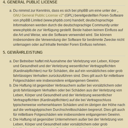
4. GENERAL PUBLIC LICENSE
Du nimmst zur Kenntnis, dass es sich bei phpBB um eine unter der „
GNU General Public License v2
“ (GPL) bereitgestellten Foren-Software
von phpBB Limited (www.phpbb.com) handelt; deutschsprachige
Informationen werden durch die deutschsprachige Community unter
www.phpbb.de zur Verfügung gestellt. Beide haben keinen Einfluss auf
die Art und Weise, wie die Software verwendet wird. Sie können
insbesondere die Verwendung der Software für bestimmte Zwecke nicht
untersagen oder auf Inhalte fremder Foren Einfluss nehmen.
5. GEWÄHRLEISTUNG
Der Betreiber haftet mit Ausnahme der Verletzung von Leben, Körper
und Gesundheit und der Verletzung wesentlicher Vertragspflichten
(Kardinalpflichten) nur für Schäden, die auf ein vorsätzliches oder grob
fahrlässiges Verhalten zurückzuführen sind. Dies gilt auch für mittelbare
Folgeschäden wie insbesondere entgangenen Gewinn.
Die Haftung ist gegenüber Verbrauchern außer bei vorsätzlichem oder
grob fahrlässigem Verhalten oder bei Schäden aus der Verletzung von
Leben, Körper und Gesundheit und der Verletzung wesentlicher
Vertragspflichten (Kardinalpflichten) auf die bei Vertragsschluss
typischerweise vorhersehbaren Schäden und im übrigen der Höhe nach
auf die vertragstypischen Durchschnittsschäden begrenzt. Dies gilt auch
für mittelbare Folgeschäden wie insbesondere entgangenen Gewinn.
Die Haftung ist gegenüber Unternehmern außer bei der Verletzung von
Leben, Körper und Gesundheit oder vorsätzlichem oder grob