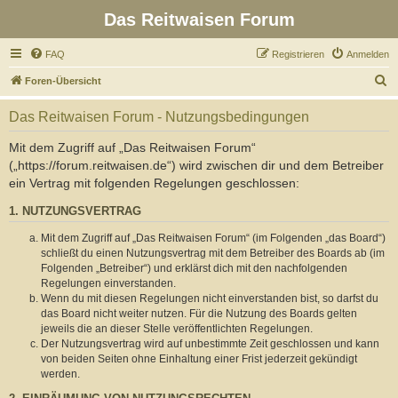
Das Reitwaisen Forum
FAQ
Registrieren
Anmelden
S
Foren-Übersicht
u
Das Reitwaisen Forum - Nutzungsbedingungen
c
h
Mit dem Zugriff auf „Das Reitwaisen Forum“
(„https://forum.reitwaisen.de“) wird zwischen dir und dem Betreiber
e
ein Vertrag mit folgenden Regelungen geschlossen:
1. NUTZUNGSVERTRAG
Mit dem Zugriff auf „Das Reitwaisen Forum“ (im Folgenden „das Board“)
schließt du einen Nutzungsvertrag mit dem Betreiber des Boards ab (im
Folgenden „Betreiber“) und erklärst dich mit den nachfolgenden
Regelungen einverstanden.
Wenn du mit diesen Regelungen nicht einverstanden bist, so darfst du
das Board nicht weiter nutzen. Für die Nutzung des Boards gelten
jeweils die an dieser Stelle veröffentlichten Regelungen.
Der Nutzungsvertrag wird auf unbestimmte Zeit geschlossen und kann
von beiden Seiten ohne Einhaltung einer Frist jederzeit gekündigt
werden.