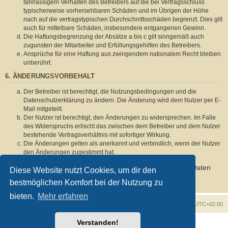
fahrlässigem Verhalten des Betreibers auf die bei Vertragsschluss
typischerweise vorhersehbaren Schäden und im Übrigen der Höhe
nach auf die vertragstypischen Durchschnittsschäden begrenzt. Dies gilt
auch für mittelbare Schäden, insbesondere entgangenen Gewinn.
Die Haftungsbegrenzung der Absätze a bis c gilt sinngemäß auch
zugunsten der Mitarbeiter und Erfüllungsgehilfen des Betreibers.
Ansprüche für eine Haftung aus zwingendem nationalem Recht bleiben
unberührt.
6. ÄNDERUNGSVORBEHALT
Der Betreiber ist berechtigt, die Nutzungsbedingungen und die
Datenschutzerklärung zu ändern. Die Änderung wird dem Nutzer per E-
Mail mitgeteilt.
Der Nutzer ist berechtigt, den Änderungen zu widersprechen. Im Falle
des Widerspruchs erlischt das zwischen dem Betreiber und dem Nutzer
bestehende Vertragsverhältnis mit sofortiger Wirkung.
Die Änderungen gelten als anerkannt und verbindlich, wenn der Nutzer
den Änderungen zugestimmt hat.
Informationen über den Umgang mit deinen persönlichen Daten
Diese Website nutzt Cookies, um dir den
sind in der Datenschutzerklärung enthalten.
bestmöglichen Komfort bei der Nutzung zu
bieten.
Mehr erfahren
Foren-Übersicht
Alle Zeiten sind
UTC+02:00
Verstanden!
Powered by
phpBB
® Forum Software © phpBB Limited