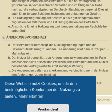
fahrlässigem Verhalten des Betreibers auf die bei Vertragsschluss
typischerweise vorhersehbaren Schäden und im Übrigen der Höhe
nach auf die vertragstypischen Durchschnittsschäden begrenzt. Dies gilt
auch für mittelbare Schäden, insbesondere entgangenen Gewinn.
Die Haftungsbegrenzung der Absätze a bis c gilt sinngemäß auch
zugunsten der Mitarbeiter und Erfüllungsgehilfen des Betreibers.
Ansprüche für eine Haftung aus zwingendem nationalem Recht bleiben
unberührt.
6. ÄNDERUNGSVORBEHALT
Der Betreiber ist berechtigt, die Nutzungsbedingungen und die
Datenschutzerklärung zu ändern. Die Änderung wird dem Nutzer per E-
Mail mitgeteilt.
Der Nutzer ist berechtigt, den Änderungen zu widersprechen. Im Falle
des Widerspruchs erlischt das zwischen dem Betreiber und dem Nutzer
bestehende Vertragsverhältnis mit sofortiger Wirkung.
Die Änderungen gelten als anerkannt und verbindlich, wenn der Nutzer
den Änderungen zugestimmt hat.
Informationen über den Umgang mit deinen persönlichen Daten
Diese Website nutzt Cookies, um dir den
sind in der Datenschutzerklärung enthalten.
bestmöglichen Komfort bei der Nutzung zu
bieten.
Mehr erfahren
Foren-Übersicht
Alle Zeiten sind
UTC+02:00
Verstanden!
Powered by
phpBB
® Forum Software © phpBB Limited