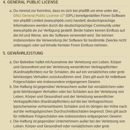
4. GENERAL PUBLIC LICENSE
Du nimmst zur Kenntnis, dass es sich bei phpBB um eine unter der „
GNU General Public License v2
“ (GPL) bereitgestellten Foren-Software
von phpBB Limited (www.phpbb.com) handelt; deutschsprachige
Informationen werden durch die deutschsprachige Community unter
www.phpbb.de zur Verfügung gestellt. Beide haben keinen Einfluss auf
die Art und Weise, wie die Software verwendet wird. Sie können
insbesondere die Verwendung der Software für bestimmte Zwecke nicht
untersagen oder auf Inhalte fremder Foren Einfluss nehmen.
5. GEWÄHRLEISTUNG
Der Betreiber haftet mit Ausnahme der Verletzung von Leben, Körper
und Gesundheit und der Verletzung wesentlicher Vertragspflichten
(Kardinalpflichten) nur für Schäden, die auf ein vorsätzliches oder grob
fahrlässiges Verhalten zurückzuführen sind. Dies gilt auch für mittelbare
Folgeschäden wie insbesondere entgangenen Gewinn.
Die Haftung ist gegenüber Verbrauchern außer bei vorsätzlichem oder
grob fahrlässigem Verhalten oder bei Schäden aus der Verletzung von
Leben, Körper und Gesundheit und der Verletzung wesentlicher
Vertragspflichten (Kardinalpflichten) auf die bei Vertragsschluss
typischerweise vorhersehbaren Schäden und im übrigen der Höhe nach
auf die vertragstypischen Durchschnittsschäden begrenzt. Dies gilt auch
für mittelbare Folgeschäden wie insbesondere entgangenen Gewinn.
Die Haftung ist gegenüber Unternehmern außer bei der Verletzung von
Leben, Körper und Gesundheit oder vorsätzlichem oder grob