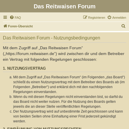
Das Reitwaisen Forum
FAQ
Registrieren
Anmelden
S
Foren-Übersicht
u
Das Reitwaisen Forum - Nutzungsbedingungen
c
h
Mit dem Zugriff auf „Das Reitwaisen Forum“
(„https://forum.reitwaisen.de“) wird zwischen dir und dem Betreiber
e
ein Vertrag mit folgenden Regelungen geschlossen:
1. NUTZUNGSVERTRAG
Mit dem Zugriff auf „Das Reitwaisen Forum“ (im Folgenden „das Board“)
schließt du einen Nutzungsvertrag mit dem Betreiber des Boards ab (im
Folgenden „Betreiber“) und erklärst dich mit den nachfolgenden
Regelungen einverstanden.
Wenn du mit diesen Regelungen nicht einverstanden bist, so darfst du
das Board nicht weiter nutzen. Für die Nutzung des Boards gelten
jeweils die an dieser Stelle veröffentlichten Regelungen.
Der Nutzungsvertrag wird auf unbestimmte Zeit geschlossen und kann
von beiden Seiten ohne Einhaltung einer Frist jederzeit gekündigt
werden.