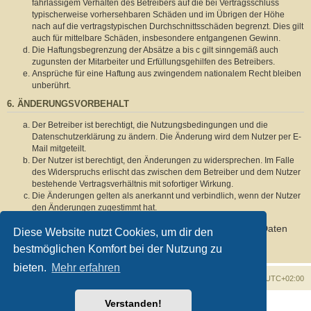
fahrlässigem Verhalten des Betreibers auf die bei Vertragsschluss
typischerweise vorhersehbaren Schäden und im Übrigen der Höhe
nach auf die vertragstypischen Durchschnittsschäden begrenzt. Dies gilt
auch für mittelbare Schäden, insbesondere entgangenen Gewinn.
Die Haftungsbegrenzung der Absätze a bis c gilt sinngemäß auch
zugunsten der Mitarbeiter und Erfüllungsgehilfen des Betreibers.
Ansprüche für eine Haftung aus zwingendem nationalem Recht bleiben
unberührt.
6. ÄNDERUNGSVORBEHALT
Der Betreiber ist berechtigt, die Nutzungsbedingungen und die
Datenschutzerklärung zu ändern. Die Änderung wird dem Nutzer per E-
Mail mitgeteilt.
Der Nutzer ist berechtigt, den Änderungen zu widersprechen. Im Falle
des Widerspruchs erlischt das zwischen dem Betreiber und dem Nutzer
bestehende Vertragsverhältnis mit sofortiger Wirkung.
Die Änderungen gelten als anerkannt und verbindlich, wenn der Nutzer
den Änderungen zugestimmt hat.
Informationen über den Umgang mit deinen persönlichen Daten
Diese Website nutzt Cookies, um dir den
sind in der Datenschutzerklärung enthalten.
bestmöglichen Komfort bei der Nutzung zu
bieten.
Mehr erfahren
Foren-Übersicht
Alle Zeiten sind
UTC+02:00
Verstanden!
Powered by
phpBB
® Forum Software © phpBB Limited