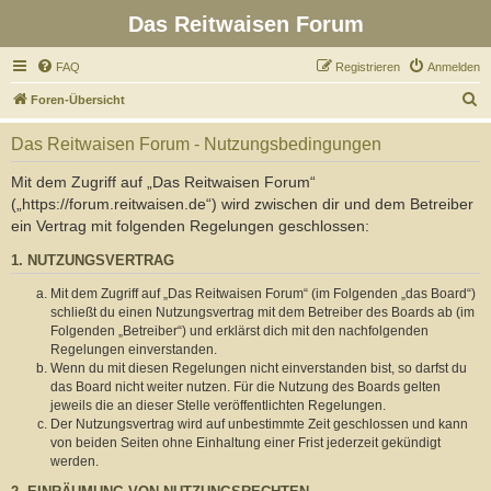
Das Reitwaisen Forum
FAQ
Registrieren
Anmelden
S
Foren-Übersicht
u
Das Reitwaisen Forum - Nutzungsbedingungen
c
h
Mit dem Zugriff auf „Das Reitwaisen Forum“
(„https://forum.reitwaisen.de“) wird zwischen dir und dem Betreiber
e
ein Vertrag mit folgenden Regelungen geschlossen:
1. NUTZUNGSVERTRAG
Mit dem Zugriff auf „Das Reitwaisen Forum“ (im Folgenden „das Board“)
schließt du einen Nutzungsvertrag mit dem Betreiber des Boards ab (im
Folgenden „Betreiber“) und erklärst dich mit den nachfolgenden
Regelungen einverstanden.
Wenn du mit diesen Regelungen nicht einverstanden bist, so darfst du
das Board nicht weiter nutzen. Für die Nutzung des Boards gelten
jeweils die an dieser Stelle veröffentlichten Regelungen.
Der Nutzungsvertrag wird auf unbestimmte Zeit geschlossen und kann
von beiden Seiten ohne Einhaltung einer Frist jederzeit gekündigt
werden.