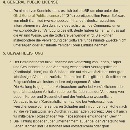
4. GENERAL PUBLIC LICENSE
Du nimmst zur Kenntnis, dass es sich bei phpBB um eine unter der „
GNU General Public License v2
“ (GPL) bereitgestellten Foren-Software
von phpBB Limited (www.phpbb.com) handelt; deutschsprachige
Informationen werden durch die deutschsprachige Community unter
www.phpbb.de zur Verfügung gestellt. Beide haben keinen Einfluss auf
die Art und Weise, wie die Software verwendet wird. Sie können
insbesondere die Verwendung der Software für bestimmte Zwecke nicht
untersagen oder auf Inhalte fremder Foren Einfluss nehmen.
5. GEWÄHRLEISTUNG
Der Betreiber haftet mit Ausnahme der Verletzung von Leben, Körper
und Gesundheit und der Verletzung wesentlicher Vertragspflichten
(Kardinalpflichten) nur für Schäden, die auf ein vorsätzliches oder grob
fahrlässiges Verhalten zurückzuführen sind. Dies gilt auch für mittelbare
Folgeschäden wie insbesondere entgangenen Gewinn.
Die Haftung ist gegenüber Verbrauchern außer bei vorsätzlichem oder
grob fahrlässigem Verhalten oder bei Schäden aus der Verletzung von
Leben, Körper und Gesundheit und der Verletzung wesentlicher
Vertragspflichten (Kardinalpflichten) auf die bei Vertragsschluss
typischerweise vorhersehbaren Schäden und im übrigen der Höhe nach
auf die vertragstypischen Durchschnittsschäden begrenzt. Dies gilt auch
für mittelbare Folgeschäden wie insbesondere entgangenen Gewinn.
Die Haftung ist gegenüber Unternehmern außer bei der Verletzung von
Leben, Körper und Gesundheit oder vorsätzlichem oder grob