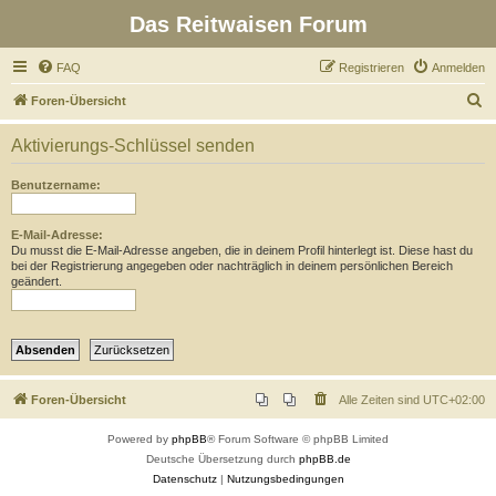
Das Reitwaisen Forum
FAQ
Registrieren
Anmelden
S
Foren-Übersicht
u
Aktivierungs-Schlüssel senden
c
h
Benutzername:
e
E-Mail-Adresse:
Du musst die E-Mail-Adresse angeben, die in deinem Profil hinterlegt ist. Diese hast du
bei der Registrierung angegeben oder nachträglich in deinem persönlichen Bereich
geändert.
Foren-Übersicht
Alle Zeiten sind
UTC+02:00
Powered by
phpBB
® Forum Software © phpBB Limited
Deutsche Übersetzung durch
phpBB.de
Datenschutz
|
Nutzungsbedingungen