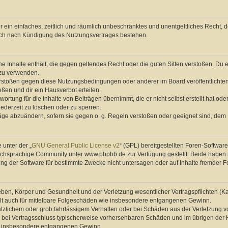
ber ein einfaches, zeitlich und räumlich unbeschränktes und unentgeltliches Recht
auch nach Kündigung des Nutzungsvertrages bestehen.
ine Inhalte enthält, die gegen geltendes Recht oder die guten Sitten verstoßen. Du 
 zu verwenden.
erstößen gegen diese Nutzungsbedingungen oder anderer im Board veröffentlichte
ßen und dir ein Hausverbot erteilen.
ortung für die Inhalte von Beiträgen übernimmt, die er nicht selbst erstellt hat od
jederzeit zu löschen oder zu sperren.
räge abzuändern, sofern sie gegen o. g. Regeln verstoßen oder geeignet sind, dem
 unter der „
GNU General Public License v2
“ (GPL) bereitgestellten Foren-Softwa
chsprachige Community unter www.phpbb.de zur Verfügung gestellt. Beide haben ke
g der Software für bestimmte Zwecke nicht untersagen oder auf Inhalte fremder F
ben, Körper und Gesundheit und der Verletzung wesentlicher Vertragspflichten (Kard
gilt auch für mittelbare Folgeschäden wie insbesondere entgangenen Gewinn.
ätzlichem oder grob fahrlässigem Verhalten oder bei Schäden aus der Verletzung 
 die bei Vertragsschluss typischerweise vorhersehbaren Schäden und im übrigen de
wie insbesondere entgangenen Gewinn.