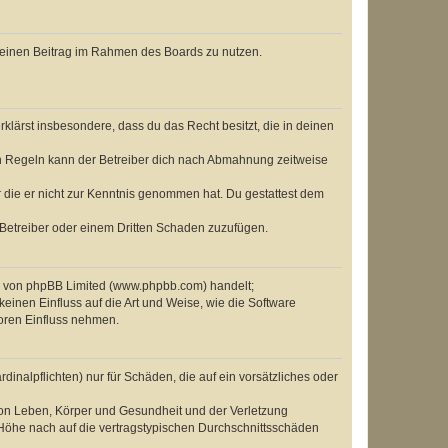
, deinen Beitrag im Rahmen des Boards zu nutzen.
erklärst insbesondere, dass du das Recht besitzt, die in deinen
n Regeln kann der Betreiber dich nach Abmahnung zeitweise
er die er nicht zur Kenntnis genommen hat. Du gestattest dem
 Betreiber oder einem Dritten Schaden zuzufügen.
re von phpBB Limited (www.phpbb.com) handelt;
inen Einfluss auf die Art und Weise, wie die Software
oren Einfluss nehmen.
inalpflichten) nur für Schäden, die auf ein vorsätzliches oder
von Leben, Körper und Gesundheit und der Verletzung
r Höhe nach auf die vertragstypischen Durchschnittsschäden