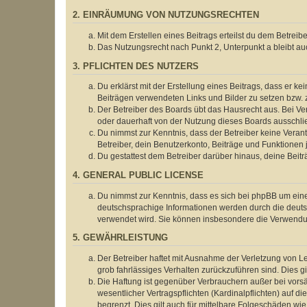
2. EINRÄUMUNG VON NUTZUNGSRECHTEN
Mit dem Erstellen eines Beitrags erteilst du dem Betrei
Das Nutzungsrecht nach Punkt 2, Unterpunkt a bleibt 
3. PFLICHTEN DES NUTZERS
Du erklärst mit der Erstellung eines Beitrags, dass er ke
Beiträgen verwendeten Links und Bilder zu setzen bzw.
Der Betreiber des Boards übt das Hausrecht aus. Bei V
oder dauerhaft von der Nutzung dieses Boards ausschlie
Du nimmst zur Kenntnis, dass der Betreiber keine Verantw
Betreiber, dein Benutzerkonto, Beiträge und Funktionen 
Du gestattest dem Betreiber darüber hinaus, deine Beit
4. GENERAL PUBLIC LICENSE
Du nimmst zur Kenntnis, dass es sich bei phpBB um eine
deutschsprachige Informationen werden durch die deuts
verwendet wird. Sie können insbesondere die Verwendun
5. GEWÄHRLEISTUNG
Der Betreiber haftet mit Ausnahme der Verletzung von Le
grob fahrlässiges Verhalten zurückzuführen sind. Dies 
Die Haftung ist gegenüber Verbrauchern außer bei vors
wesentlicher Vertragspflichten (Kardinalpflichten) auf
begrenzt. Dies gilt auch für mittelbare Folgeschäden 