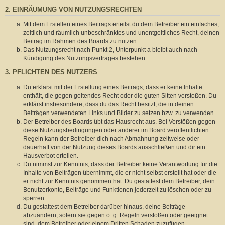
2. EINRÄUMUNG VON NUTZUNGSRECHTEN
Mit dem Erstellen eines Beitrags erteilst du dem Betreiber ein einfaches,
zeitlich und räumlich unbeschränktes und unentgeltliches Recht, deinen
Beitrag im Rahmen des Boards zu nutzen.
Das Nutzungsrecht nach Punkt 2, Unterpunkt a bleibt auch nach
Kündigung des Nutzungsvertrages bestehen.
3. PFLICHTEN DES NUTZERS
Du erklärst mit der Erstellung eines Beitrags, dass er keine Inhalte
enthält, die gegen geltendes Recht oder die guten Sitten verstoßen. Du
erklärst insbesondere, dass du das Recht besitzt, die in deinen
Beiträgen verwendeten Links und Bilder zu setzen bzw. zu verwenden.
Der Betreiber des Boards übt das Hausrecht aus. Bei Verstößen gegen
diese Nutzungsbedingungen oder anderer im Board veröffentlichten
Regeln kann der Betreiber dich nach Abmahnung zeitweise oder
dauerhaft von der Nutzung dieses Boards ausschließen und dir ein
Hausverbot erteilen.
Du nimmst zur Kenntnis, dass der Betreiber keine Verantwortung für die
Inhalte von Beiträgen übernimmt, die er nicht selbst erstellt hat oder die
er nicht zur Kenntnis genommen hat. Du gestattest dem Betreiber, dein
Benutzerkonto, Beiträge und Funktionen jederzeit zu löschen oder zu
sperren.
Du gestattest dem Betreiber darüber hinaus, deine Beiträge
abzuändern, sofern sie gegen o. g. Regeln verstoßen oder geeignet
sind, dem Betreiber oder einem Dritten Schaden zuzufügen.