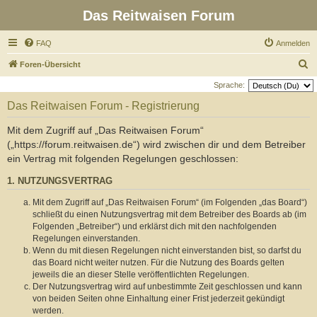
Das Reitwaisen Forum
FAQ
Anmelden
S
Foren-Übersicht
u
Sprache:
c
Das Reitwaisen Forum - Registrierung
h
Mit dem Zugriff auf „Das Reitwaisen Forum“
e
(„https://forum.reitwaisen.de“) wird zwischen dir und dem Betreiber
ein Vertrag mit folgenden Regelungen geschlossen:
1. NUTZUNGSVERTRAG
Mit dem Zugriff auf „Das Reitwaisen Forum“ (im Folgenden „das Board“)
schließt du einen Nutzungsvertrag mit dem Betreiber des Boards ab (im
Folgenden „Betreiber“) und erklärst dich mit den nachfolgenden
Regelungen einverstanden.
Wenn du mit diesen Regelungen nicht einverstanden bist, so darfst du
das Board nicht weiter nutzen. Für die Nutzung des Boards gelten
jeweils die an dieser Stelle veröffentlichten Regelungen.
Der Nutzungsvertrag wird auf unbestimmte Zeit geschlossen und kann
von beiden Seiten ohne Einhaltung einer Frist jederzeit gekündigt
werden.