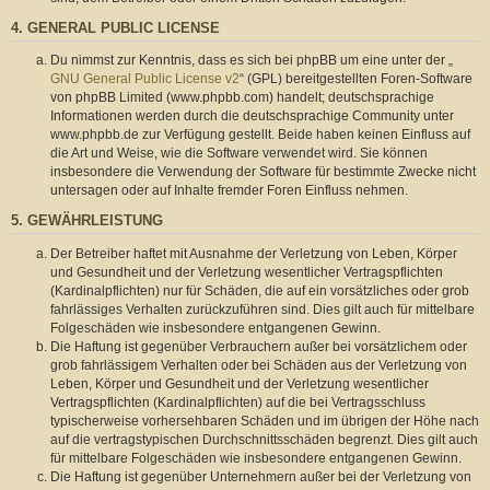
4. GENERAL PUBLIC LICENSE
Du nimmst zur Kenntnis, dass es sich bei phpBB um eine unter der „
GNU General Public License v2
“ (GPL) bereitgestellten Foren-Software
von phpBB Limited (www.phpbb.com) handelt; deutschsprachige
Informationen werden durch die deutschsprachige Community unter
www.phpbb.de zur Verfügung gestellt. Beide haben keinen Einfluss auf
die Art und Weise, wie die Software verwendet wird. Sie können
insbesondere die Verwendung der Software für bestimmte Zwecke nicht
untersagen oder auf Inhalte fremder Foren Einfluss nehmen.
5. GEWÄHRLEISTUNG
Der Betreiber haftet mit Ausnahme der Verletzung von Leben, Körper
und Gesundheit und der Verletzung wesentlicher Vertragspflichten
(Kardinalpflichten) nur für Schäden, die auf ein vorsätzliches oder grob
fahrlässiges Verhalten zurückzuführen sind. Dies gilt auch für mittelbare
Folgeschäden wie insbesondere entgangenen Gewinn.
Die Haftung ist gegenüber Verbrauchern außer bei vorsätzlichem oder
grob fahrlässigem Verhalten oder bei Schäden aus der Verletzung von
Leben, Körper und Gesundheit und der Verletzung wesentlicher
Vertragspflichten (Kardinalpflichten) auf die bei Vertragsschluss
typischerweise vorhersehbaren Schäden und im übrigen der Höhe nach
auf die vertragstypischen Durchschnittsschäden begrenzt. Dies gilt auch
für mittelbare Folgeschäden wie insbesondere entgangenen Gewinn.
Die Haftung ist gegenüber Unternehmern außer bei der Verletzung von