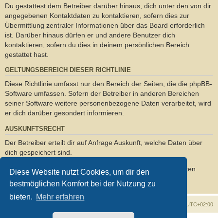
Du gestattest dem Betreiber darüber hinaus, dich unter den von dir
angegebenen Kontaktdaten zu kontaktieren, sofern dies zur
Übermittlung zentraler Informationen über das Board erforderlich
ist. Darüber hinaus dürfen er und andere Benutzer dich
kontaktieren, sofern du dies in deinem persönlichen Bereich
gestattet hast.
GELTUNGSBEREICH DIESER RICHTLINIE
Diese Richtlinie umfasst nur den Bereich der Seiten, die die phpBB-
Software umfassen. Sofern der Betreiber in anderen Bereichen
seiner Software weitere personenbezogene Daten verarbeitet, wird
er dich darüber gesondert informieren.
AUSKUNFTSRECHT
Der Betreiber erteilt dir auf Anfrage Auskunft, welche Daten über
dich gespeichert sind.
Du kannst jederzeit die Löschung bzw. Sperrung deiner Daten
Diese Website nutzt Cookies, um dir den
verlangen. Kontaktiere hierzu bitte den Betreiber.
bestmöglichen Komfort bei der Nutzung zu
bieten.
Mehr erfahren
Foren-Übersicht
Alle Zeiten sind
UTC+02:00