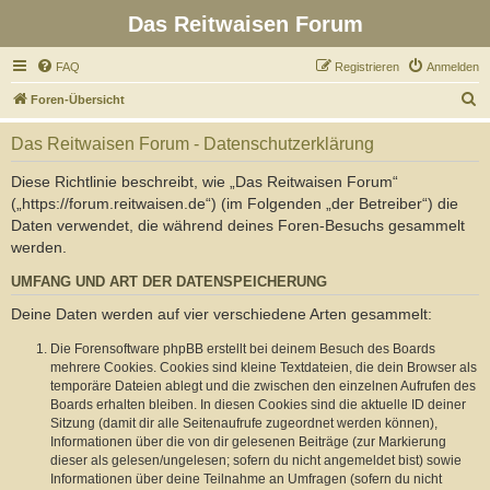
Das Reitwaisen Forum
FAQ
Registrieren
Anmelden
S
Foren-Übersicht
u
Das Reitwaisen Forum - Datenschutzerklärung
c
h
Diese Richtlinie beschreibt, wie „Das Reitwaisen Forum“
(„https://forum.reitwaisen.de“) (im Folgenden „der Betreiber“) die
e
Daten verwendet, die während deines Foren-Besuchs gesammelt
werden.
UMFANG UND ART DER DATENSPEICHERUNG
Deine Daten werden auf vier verschiedene Arten gesammelt:
Die Forensoftware phpBB erstellt bei deinem Besuch des Boards
mehrere Cookies. Cookies sind kleine Textdateien, die dein Browser als
temporäre Dateien ablegt und die zwischen den einzelnen Aufrufen des
Boards erhalten bleiben. In diesen Cookies sind die aktuelle ID deiner
Sitzung (damit dir alle Seitenaufrufe zugeordnet werden können),
Informationen über die von dir gelesenen Beiträge (zur Markierung
dieser als gelesen/ungelesen; sofern du nicht angemeldet bist) sowie
Informationen über deine Teilnahme an Umfragen (sofern du nicht