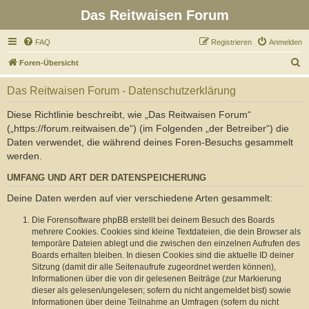
Das Reitwaisen Forum
FAQ
Registrieren
Anmelden
S
Foren-Übersicht
u
Das Reitwaisen Forum - Datenschutzerklärung
c
h
Diese Richtlinie beschreibt, wie „Das Reitwaisen Forum“
(„https://forum.reitwaisen.de“) (im Folgenden „der Betreiber“) die
e
Daten verwendet, die während deines Foren-Besuchs gesammelt
werden.
UMFANG UND ART DER DATENSPEICHERUNG
Deine Daten werden auf vier verschiedene Arten gesammelt:
Die Forensoftware phpBB erstellt bei deinem Besuch des Boards
mehrere Cookies. Cookies sind kleine Textdateien, die dein Browser als
temporäre Dateien ablegt und die zwischen den einzelnen Aufrufen des
Boards erhalten bleiben. In diesen Cookies sind die aktuelle ID deiner
Sitzung (damit dir alle Seitenaufrufe zugeordnet werden können),
Informationen über die von dir gelesenen Beiträge (zur Markierung
dieser als gelesen/ungelesen; sofern du nicht angemeldet bist) sowie
Informationen über deine Teilnahme an Umfragen (sofern du nicht