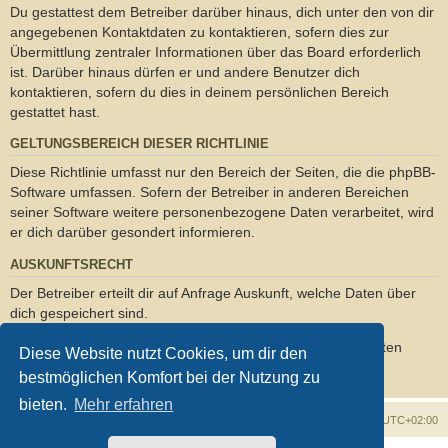
Du gestattest dem Betreiber darüber hinaus, dich unter den von dir
angegebenen Kontaktdaten zu kontaktieren, sofern dies zur
Übermittlung zentraler Informationen über das Board erforderlich
ist. Darüber hinaus dürfen er und andere Benutzer dich
kontaktieren, sofern du dies in deinem persönlichen Bereich
gestattet hast.
GELTUNGSBEREICH DIESER RICHTLINIE
Diese Richtlinie umfasst nur den Bereich der Seiten, die die phpBB-
Software umfassen. Sofern der Betreiber in anderen Bereichen
seiner Software weitere personenbezogene Daten verarbeitet, wird
er dich darüber gesondert informieren.
AUSKUNFTSRECHT
Der Betreiber erteilt dir auf Anfrage Auskunft, welche Daten über
dich gespeichert sind.
Du kannst jederzeit die Löschung bzw. Sperrung deiner Daten
Diese Website nutzt Cookies, um dir den
verlangen. Kontaktiere hierzu bitte den Betreiber.
bestmöglichen Komfort bei der Nutzung zu
bieten.
Mehr erfahren
Foren-Übersicht
Alle Zeiten sind
UTC+02:00