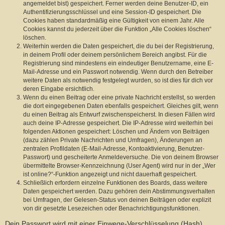
angemeldet bist) gespeichert. Ferner werden deine Benutzer-ID, ein
Authentifizierungsschlüssel und eine Session-ID gespeichert. Die
Cookies haben standardmäßig eine Gültigkeit von einem Jahr. Alle
Cookies kannst du jederzeit über die Funktion „Alle Cookies löschen“
löschen.
Weiterhin werden die Daten gespeichert, die du bei der Registrierung,
in deinem Profil oder deinem persönlichem Bereich angibst. Für die
Registrierung sind mindestens ein eindeutiger Benutzername, eine E-
Mail-Adresse und ein Passwort notwendig. Wenn durch den Betreiber
weitere Daten als notwendig festgelegt wurden, so ist dies für dich vor
deren Eingabe ersichtlich.
Wenn du einen Beitrag oder eine private Nachricht erstellst, so werden
die dort eingegebenen Daten ebenfalls gespeichert. Gleiches gilt, wenn
du einen Beitrag als Entwurf zwischenspeicherst. In diesen Fällen wird
auch deine IP-Adresse gespeichert. Die IP-Adresse wird weiterhin bei
folgenden Aktionen gespeichert: Löschen und Ändern von Beiträgen
(dazu zählen Private Nachrichten und Umfragen), Änderungen an
zentralen Profildaten (E-Mail-Adresse, Kontoaktivierung, Benutzer-
Passwort) und gescheiterte Anmeldeversuche. Die von deinem Browser
übermittelte Browser-Kennzeichnung (User Agent) wird nur in der „Wer
ist online?“-Funktion angezeigt und nicht dauerhaft gespeichert.
Schließlich erfordern einzelne Funktionen des Boards, dass weitere
Daten gespeichert werden. Dazu gehören dein Abstimmungsverhalten
bei Umfragen, der Gelesen-Status von deinen Beiträgen oder explizit
von dir gesetzte Lesezeichen oder Benachrichtigungsfunktionen.
Dein Passwort wird mit einer Einwege-Verschlüsselung (Hash)