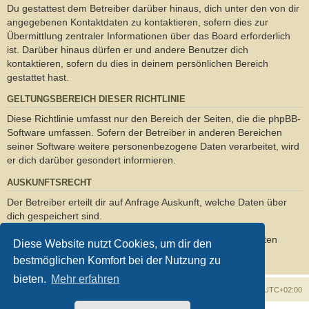
Du gestattest dem Betreiber darüber hinaus, dich unter den von dir
angegebenen Kontaktdaten zu kontaktieren, sofern dies zur
Übermittlung zentraler Informationen über das Board erforderlich
ist. Darüber hinaus dürfen er und andere Benutzer dich
kontaktieren, sofern du dies in deinem persönlichen Bereich
gestattet hast.
GELTUNGSBEREICH DIESER RICHTLINIE
Diese Richtlinie umfasst nur den Bereich der Seiten, die die phpBB-
Software umfassen. Sofern der Betreiber in anderen Bereichen
seiner Software weitere personenbezogene Daten verarbeitet, wird
er dich darüber gesondert informieren.
AUSKUNFTSRECHT
Der Betreiber erteilt dir auf Anfrage Auskunft, welche Daten über
dich gespeichert sind.
Du kannst jederzeit die Löschung bzw. Sperrung deiner Daten
Diese Website nutzt Cookies, um dir den
verlangen. Kontaktiere hierzu bitte den Betreiber.
bestmöglichen Komfort bei der Nutzung zu
bieten.
Mehr erfahren
Foren-Übersicht
Alle Zeiten sind
UTC+02:00