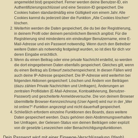
angemeldet bist) gespeichert. Ferner werden deine Benutzer-ID, ein
Authentifizierungsschlüssel und eine Session-ID gespeichert. Die
Cookies haben standardmäßig eine Gültigkeit von einem Jahr. Alle
Cookies kannst du jederzeit über die Funktion „Alle Cookies löschen“
löschen.
Weiterhin werden die Daten gespeichert, die du bei der Registrierung,
in deinem Profil oder deinem persönlichem Bereich angibst. Für die
Registrierung sind mindestens ein eindeutiger Benutzername, eine E-
Mail-Adresse und ein Passwort notwendig. Wenn durch den Betreiber
weitere Daten als notwendig festgelegt wurden, so ist dies für dich vor
deren Eingabe ersichtlich.
Wenn du einen Beitrag oder eine private Nachricht erstellst, so werden
die dort eingegebenen Daten ebenfalls gespeichert. Gleiches gilt, wenn
du einen Beitrag als Entwurf zwischenspeicherst. In diesen Fällen wird
auch deine IP-Adresse gespeichert. Die IP-Adresse wird weiterhin bei
folgenden Aktionen gespeichert: Löschen und Ändern von Beiträgen
(dazu zählen Private Nachrichten und Umfragen), Änderungen an
zentralen Profildaten (E-Mail-Adresse, Kontoaktivierung, Benutzer-
Passwort) und gescheiterte Anmeldeversuche. Die von deinem Browser
übermittelte Browser-Kennzeichnung (User Agent) wird nur in der „Wer
ist online?“-Funktion angezeigt und nicht dauerhaft gespeichert.
Schließlich erfordern einzelne Funktionen des Boards, dass weitere
Daten gespeichert werden. Dazu gehören dein Abstimmungsverhalten
bei Umfragen, der Gelesen-Status von deinen Beiträgen oder explizit
von dir gesetzte Lesezeichen oder Benachrichtigungsfunktionen.
Dein Passwort wird mit einer Einwege-Verschlüsselung (Hash)