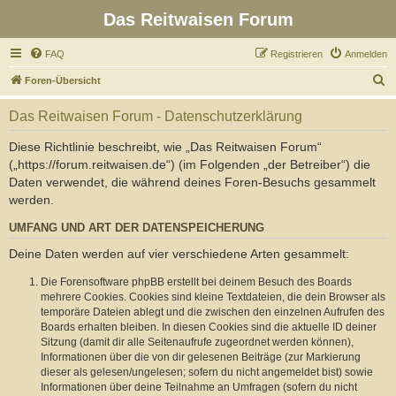
Das Reitwaisen Forum
FAQ
Registrieren
Anmelden
S
Foren-Übersicht
u
Das Reitwaisen Forum - Datenschutzerklärung
c
h
Diese Richtlinie beschreibt, wie „Das Reitwaisen Forum“
(„https://forum.reitwaisen.de“) (im Folgenden „der Betreiber“) die
e
Daten verwendet, die während deines Foren-Besuchs gesammelt
werden.
UMFANG UND ART DER DATENSPEICHERUNG
Deine Daten werden auf vier verschiedene Arten gesammelt:
Die Forensoftware phpBB erstellt bei deinem Besuch des Boards
mehrere Cookies. Cookies sind kleine Textdateien, die dein Browser als
temporäre Dateien ablegt und die zwischen den einzelnen Aufrufen des
Boards erhalten bleiben. In diesen Cookies sind die aktuelle ID deiner
Sitzung (damit dir alle Seitenaufrufe zugeordnet werden können),
Informationen über die von dir gelesenen Beiträge (zur Markierung
dieser als gelesen/ungelesen; sofern du nicht angemeldet bist) sowie
Informationen über deine Teilnahme an Umfragen (sofern du nicht