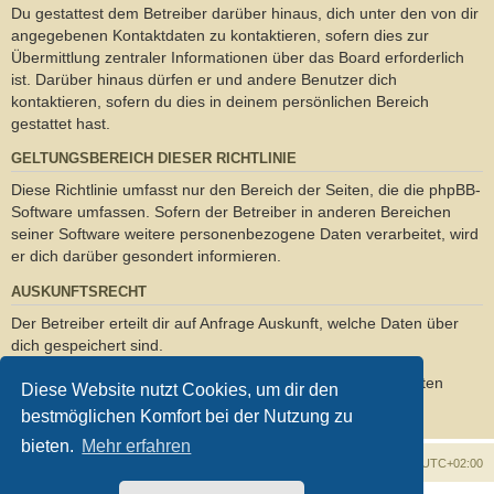
Du gestattest dem Betreiber darüber hinaus, dich unter den von dir
angegebenen Kontaktdaten zu kontaktieren, sofern dies zur
Übermittlung zentraler Informationen über das Board erforderlich
ist. Darüber hinaus dürfen er und andere Benutzer dich
kontaktieren, sofern du dies in deinem persönlichen Bereich
gestattet hast.
GELTUNGSBEREICH DIESER RICHTLINIE
Diese Richtlinie umfasst nur den Bereich der Seiten, die die phpBB-
Software umfassen. Sofern der Betreiber in anderen Bereichen
seiner Software weitere personenbezogene Daten verarbeitet, wird
er dich darüber gesondert informieren.
AUSKUNFTSRECHT
Der Betreiber erteilt dir auf Anfrage Auskunft, welche Daten über
dich gespeichert sind.
Du kannst jederzeit die Löschung bzw. Sperrung deiner Daten
Diese Website nutzt Cookies, um dir den
verlangen. Kontaktiere hierzu bitte den Betreiber.
bestmöglichen Komfort bei der Nutzung zu
bieten.
Mehr erfahren
Foren-Übersicht
Alle Zeiten sind
UTC+02:00