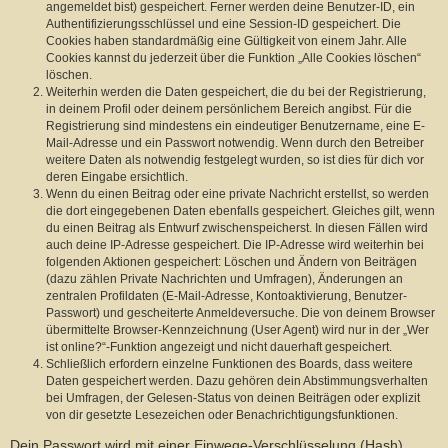
angemeldet bist) gespeichert. Ferner werden deine Benutzer-ID, ein
Authentifizierungsschlüssel und eine Session-ID gespeichert. Die
Cookies haben standardmäßig eine Gültigkeit von einem Jahr. Alle
Cookies kannst du jederzeit über die Funktion „Alle Cookies löschen“
löschen.
Weiterhin werden die Daten gespeichert, die du bei der Registrierung,
in deinem Profil oder deinem persönlichem Bereich angibst. Für die
Registrierung sind mindestens ein eindeutiger Benutzername, eine E-
Mail-Adresse und ein Passwort notwendig. Wenn durch den Betreiber
weitere Daten als notwendig festgelegt wurden, so ist dies für dich vor
deren Eingabe ersichtlich.
Wenn du einen Beitrag oder eine private Nachricht erstellst, so werden
die dort eingegebenen Daten ebenfalls gespeichert. Gleiches gilt, wenn
du einen Beitrag als Entwurf zwischenspeicherst. In diesen Fällen wird
auch deine IP-Adresse gespeichert. Die IP-Adresse wird weiterhin bei
folgenden Aktionen gespeichert: Löschen und Ändern von Beiträgen
(dazu zählen Private Nachrichten und Umfragen), Änderungen an
zentralen Profildaten (E-Mail-Adresse, Kontoaktivierung, Benutzer-
Passwort) und gescheiterte Anmeldeversuche. Die von deinem Browser
übermittelte Browser-Kennzeichnung (User Agent) wird nur in der „Wer
ist online?“-Funktion angezeigt und nicht dauerhaft gespeichert.
Schließlich erfordern einzelne Funktionen des Boards, dass weitere
Daten gespeichert werden. Dazu gehören dein Abstimmungsverhalten
bei Umfragen, der Gelesen-Status von deinen Beiträgen oder explizit
von dir gesetzte Lesezeichen oder Benachrichtigungsfunktionen.
Dein Passwort wird mit einer Einwege-Verschlüsselung (Hash)