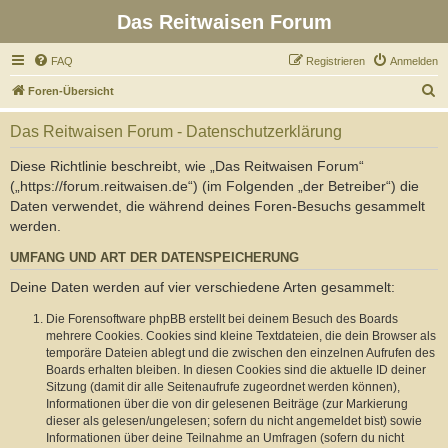
Das Reitwaisen Forum
FAQ
Registrieren
Anmelden
S
Foren-Übersicht
u
Das Reitwaisen Forum - Datenschutzerklärung
c
h
Diese Richtlinie beschreibt, wie „Das Reitwaisen Forum“
(„https://forum.reitwaisen.de“) (im Folgenden „der Betreiber“) die
e
Daten verwendet, die während deines Foren-Besuchs gesammelt
werden.
UMFANG UND ART DER DATENSPEICHERUNG
Deine Daten werden auf vier verschiedene Arten gesammelt:
Die Forensoftware phpBB erstellt bei deinem Besuch des Boards
mehrere Cookies. Cookies sind kleine Textdateien, die dein Browser als
temporäre Dateien ablegt und die zwischen den einzelnen Aufrufen des
Boards erhalten bleiben. In diesen Cookies sind die aktuelle ID deiner
Sitzung (damit dir alle Seitenaufrufe zugeordnet werden können),
Informationen über die von dir gelesenen Beiträge (zur Markierung
dieser als gelesen/ungelesen; sofern du nicht angemeldet bist) sowie
Informationen über deine Teilnahme an Umfragen (sofern du nicht