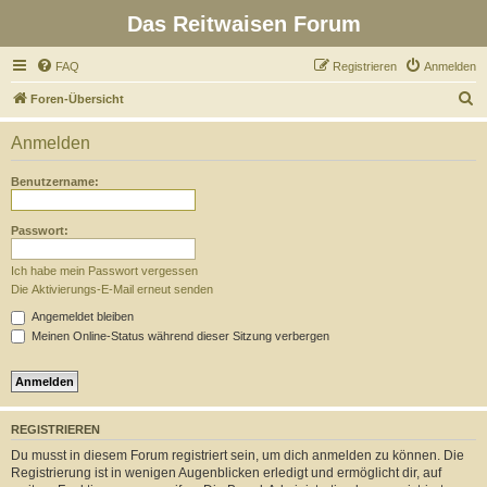
Das Reitwaisen Forum
FAQ
Registrieren
Anmelden
S
Foren-Übersicht
u
Anmelden
c
h
Benutzername:
e
Passwort:
Ich habe mein Passwort vergessen
Die Aktivierungs-E-Mail erneut senden
Angemeldet bleiben
Meinen Online-Status während dieser Sitzung verbergen
REGISTRIEREN
Du musst in diesem Forum registriert sein, um dich anmelden zu können. Die
Registrierung ist in wenigen Augenblicken erledigt und ermöglicht dir, auf