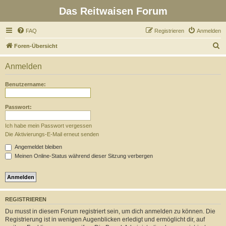
Das Reitwaisen Forum
FAQ
Registrieren
Anmelden
S
Foren-Übersicht
u
Anmelden
c
h
Benutzername:
e
Passwort:
Ich habe mein Passwort vergessen
Die Aktivierungs-E-Mail erneut senden
Angemeldet bleiben
Meinen Online-Status während dieser Sitzung verbergen
REGISTRIEREN
Du musst in diesem Forum registriert sein, um dich anmelden zu können. Die
Registrierung ist in wenigen Augenblicken erledigt und ermöglicht dir, auf