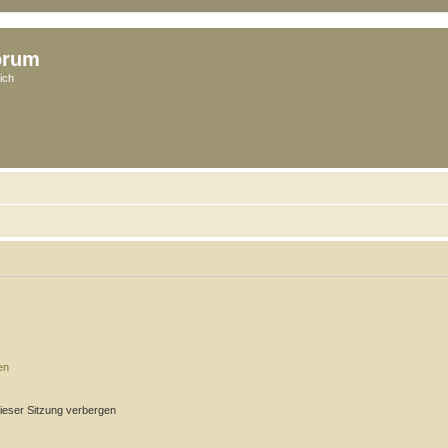
orum
ich
en
ieser Sitzung verbergen