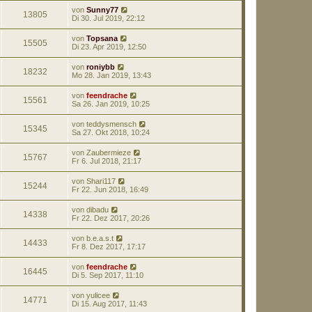
von
Sunny77
13805
Di 30. Jul 2019, 22:12
von
Topsana
15505
Di 23. Apr 2019, 12:50
von
roniybb
18232
Mo 28. Jan 2019, 13:43
von
feendrache
15561
Sa 26. Jan 2019, 10:25
von
teddysmensch
15345
Sa 27. Okt 2018, 10:24
von
Zaubermieze
15767
Fr 6. Jul 2018, 21:17
von
Shari117
15244
Fr 22. Jun 2018, 16:49
von
dibadu
14338
Fr 22. Dez 2017, 20:26
von
b.e.a.s.t
14433
Fr 8. Dez 2017, 17:17
von
feendrache
16445
Di 5. Sep 2017, 11:10
von
yulicee
14771
Di 15. Aug 2017, 11:43