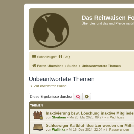
Das Reitwaisen F
Über dies und das und Pferde natürl
Schnellzugriff
FAQ
Foren-Übersicht
Suche
Unbeantwortete Themen
Unbeantwortete Themen
Zur erweiterten Suche
Suche
Erweiterte Suche
THEMEN
Inaktivierung bzw. Löschung inaktive Mitgliede
von
Sheitana
»
Mo 26. Mai 2025, 09:27
» in
Wichtiges
Schleswiger Kaltblut- Besitzer werden um Mithi
von
Wallinka
»
Mi 18. Dez 2024, 22:04
» in
Rasserunden