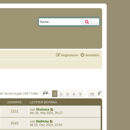
Suche
Erweiterte Suche
Registrieren
Anmelden
Seite
1
von
10
1
2
3
4
5
10
Nächste
Die Suche ergab 248 Treffer
…
ZUGRIFFE
LETZTER BEITRAG
von
Sheitana
1531
Mo 26. Mai 2025, 09:27
von
Wallinka
3545
Mi 18. Dez 2024, 22:04