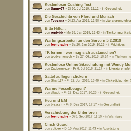
Kostenloser Cushing Test
von
Sunny77
»
Di 30. Jul 2019, 22:12
» in
Gesundheit
Die Geschichte von Pferd und Mensch
von
Topsana
»
Di 23. Apr 2019, 12:50
» in
Literaturempfehl
Bitte Hilfe...
von
roniybb
»
Mo 28. Jan 2019, 13:43
» in
Tierkommunikati
Wartungsarbeiten an den Servern 5.2.2019
von
feendrache
»
Sa 26. Jan 2019, 10:25
» in
Wichtiges
TK lernen - wer mag sich austauschen?
von
teddysmensch
»
Sa 27. Okt 2018, 10:24
» in
Tierkommun
Kostenlose Online-Sitzschulung mit Wendy Mu
von
Zaubermieze
»
Fr 6. Jul 2018, 21:17
» in
Literaturempfe
Sattel auflegen clickern
von
Shari117
»
Fr 22. Jun 2018, 16:49
» in
Clickediclac, der 
Warme Fesselbeugen?
von
dibadu
»
Fr 22. Dez 2017, 20:26
» in
Gesundheit
Heu und EM
von
b.e.a.s.t
»
Fr 8. Dez 2017, 17:17
» in
Gesundheit
Verschiebung der Unterforen
von
feendrache
»
Di 5. Sep 2017, 11:10
» in
Wichtiges
Cinch Guard
von
yulicee
»
Di 15. Aug 2017, 11:43
» in
Ausrüstung