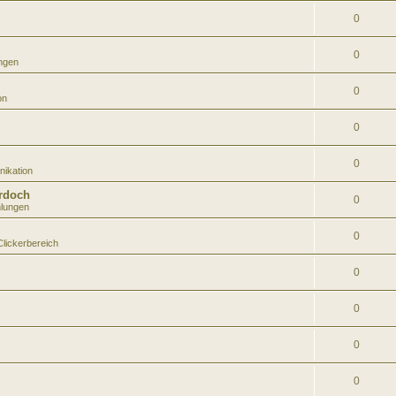
0
0
ungen
0
on
0
0
ikation
rdoch
0
hlungen
0
Clickerbereich
0
0
0
0