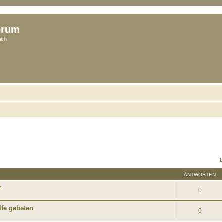
orum
ich
ANTWORTEN
r
0
lfe gebeten
0