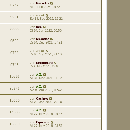
von
Nucades
8747
Mi 7. Feb 2024, 09:36
von
anouk
9291
So 18. Sep 2022, 12:22
von
tara
8383
Di 14. Jun 2022, 06:58
von
Nucades
9522
Di 14. Dez 2021, 17:21
von
anouk
9738
Di 10. Aug 2021, 21:10
von
lungomare
9743
Di 4. Mai 2021, 12:03
von
A.Z.
10596
Mi 31. Mär 2021, 11:12
von
A.Z.
35346
Mo 8. Mär 2021, 10:42
von
Cashew
15330
Mi 29. Jan 2020, 22:10
von
A.Z.
14605
Mi 27. Nov 2019, 09:48
von
Equester
13610
Mi 27. Nov 2019, 08:51