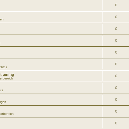
0
0
gen
0
0
s
0
0
chtes
training
0
kerbereich
0
rs
0
ungen
0
kerbereich
0