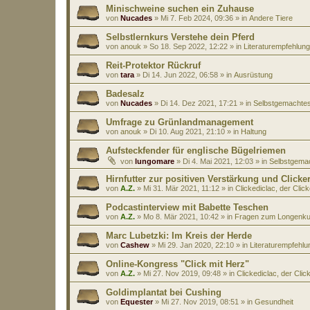
Minischweine suchen ein Zuhause
von
Nucades
»
Mi 7. Feb 2024, 09:36
» in
Andere Tiere
Selbstlernkurs Verstehe dein Pferd
von
anouk
»
So 18. Sep 2022, 12:22
» in
Literaturempfehlun
Reit-Protektor Rückruf
von
tara
»
Di 14. Jun 2022, 06:58
» in
Ausrüstung
Badesalz
von
Nucades
»
Di 14. Dez 2021, 17:21
» in
Selbstgemachte
Umfrage zu Grünlandmanagement
von
anouk
»
Di 10. Aug 2021, 21:10
» in
Haltung
Aufsteckfender für englische Bügelriemen
von
lungomare
»
Di 4. Mai 2021, 12:03
» in
Selbstgema
Hirnfutter zur positiven Verstärkung und Clicker
von
A.Z.
»
Mi 31. Mär 2021, 11:12
» in
Clickediclac, der Clic
Podcastinterview mit Babette Teschen
von
A.Z.
»
Mo 8. Mär 2021, 10:42
» in
Fragen zum Longenku
Marc Lubetzki: Im Kreis der Herde
von
Cashew
»
Mi 29. Jan 2020, 22:10
» in
Literaturempfehl
Online-Kongress "Click mit Herz"
von
A.Z.
»
Mi 27. Nov 2019, 09:48
» in
Clickediclac, der Clic
Goldimplantat bei Cushing
von
Equester
»
Mi 27. Nov 2019, 08:51
» in
Gesundheit