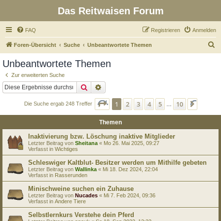
Das Reitwaisen Forum
FAQ
Registrieren
Anmelden
S
Foren-Übersicht
Suche
Unbeantwortete Themen
u
Unbeantwortete Themen
c
Zur erweiterten Suche
h
Suche
Erweiterte Suche
e
Seite
1
von
10
1
2
3
4
5
10
Nächst
Die Suche ergab 248 Treffer
…
Themen
Inaktivierung bzw. Löschung inaktive Mitglieder
Letzter Beitrag von
Sheitana
«
Mo 26. Mai 2025, 09:27
Verfasst in
Wichtiges
Schleswiger Kaltblut- Besitzer werden um Mithilfe gebeten
Letzter Beitrag von
Wallinka
«
Mi 18. Dez 2024, 22:04
Verfasst in
Rasserunden
Minischweine suchen ein Zuhause
Letzter Beitrag von
Nucades
«
Mi 7. Feb 2024, 09:36
Verfasst in
Andere Tiere
Selbstlernkurs Verstehe dein Pferd