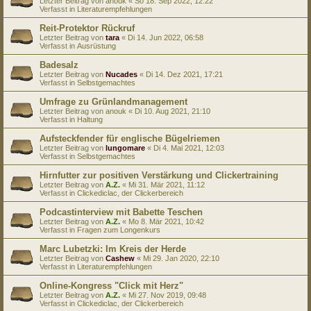
Letzter Beitrag von
anouk
«
So 18. Sep 2022, 12:22
Verfasst in
Literaturempfehlungen
Reit-Protektor Rückruf
Letzter Beitrag von
tara
«
Di 14. Jun 2022, 06:58
Verfasst in
Ausrüstung
Badesalz
Letzter Beitrag von
Nucades
«
Di 14. Dez 2021, 17:21
Verfasst in
Selbstgemachtes
Umfrage zu Grünlandmanagement
Letzter Beitrag von
anouk
«
Di 10. Aug 2021, 21:10
Verfasst in
Haltung
Aufsteckfender für englische Bügelriemen
Letzter Beitrag von
lungomare
«
Di 4. Mai 2021, 12:03
Verfasst in
Selbstgemachtes
Hirnfutter zur positiven Verstärkung und Clickertraining
Letzter Beitrag von
A.Z.
«
Mi 31. Mär 2021, 11:12
Verfasst in
Clickediclac, der Clickerbereich
Podcastinterview mit Babette Teschen
Letzter Beitrag von
A.Z.
«
Mo 8. Mär 2021, 10:42
Verfasst in
Fragen zum Longenkurs
Marc Lubetzki: Im Kreis der Herde
Letzter Beitrag von
Cashew
«
Mi 29. Jan 2020, 22:10
Verfasst in
Literaturempfehlungen
Online-Kongress "Click mit Herz"
Letzter Beitrag von
A.Z.
«
Mi 27. Nov 2019, 09:48
Verfasst in
Clickediclac, der Clickerbereich