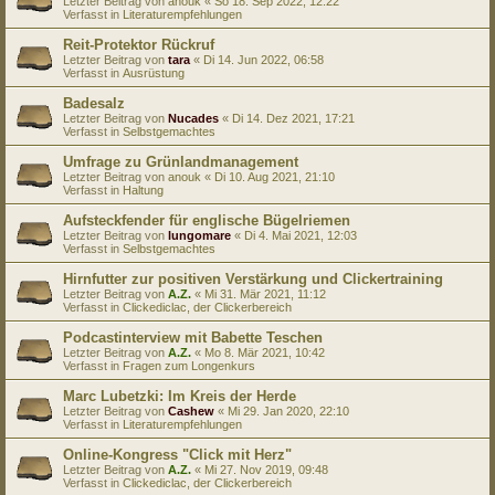
Letzter Beitrag von
anouk
«
So 18. Sep 2022, 12:22
Verfasst in
Literaturempfehlungen
Reit-Protektor Rückruf
Letzter Beitrag von
tara
«
Di 14. Jun 2022, 06:58
Verfasst in
Ausrüstung
Badesalz
Letzter Beitrag von
Nucades
«
Di 14. Dez 2021, 17:21
Verfasst in
Selbstgemachtes
Umfrage zu Grünlandmanagement
Letzter Beitrag von
anouk
«
Di 10. Aug 2021, 21:10
Verfasst in
Haltung
Aufsteckfender für englische Bügelriemen
Letzter Beitrag von
lungomare
«
Di 4. Mai 2021, 12:03
Verfasst in
Selbstgemachtes
Hirnfutter zur positiven Verstärkung und Clickertraining
Letzter Beitrag von
A.Z.
«
Mi 31. Mär 2021, 11:12
Verfasst in
Clickediclac, der Clickerbereich
Podcastinterview mit Babette Teschen
Letzter Beitrag von
A.Z.
«
Mo 8. Mär 2021, 10:42
Verfasst in
Fragen zum Longenkurs
Marc Lubetzki: Im Kreis der Herde
Letzter Beitrag von
Cashew
«
Mi 29. Jan 2020, 22:10
Verfasst in
Literaturempfehlungen
Online-Kongress "Click mit Herz"
Letzter Beitrag von
A.Z.
«
Mi 27. Nov 2019, 09:48
Verfasst in
Clickediclac, der Clickerbereich