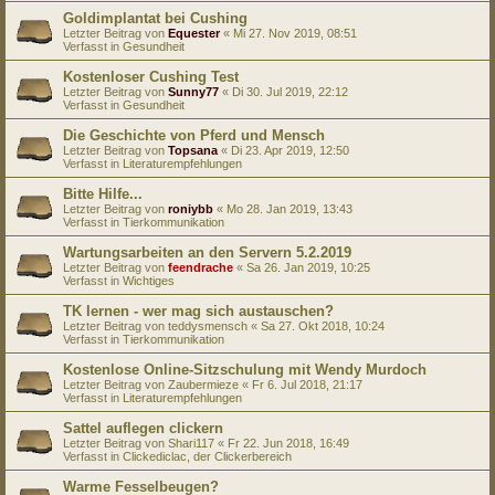
Goldimplantat bei Cushing
Letzter Beitrag von
Equester
«
Mi 27. Nov 2019, 08:51
Verfasst in
Gesundheit
Kostenloser Cushing Test
Letzter Beitrag von
Sunny77
«
Di 30. Jul 2019, 22:12
Verfasst in
Gesundheit
Die Geschichte von Pferd und Mensch
Letzter Beitrag von
Topsana
«
Di 23. Apr 2019, 12:50
Verfasst in
Literaturempfehlungen
Bitte Hilfe...
Letzter Beitrag von
roniybb
«
Mo 28. Jan 2019, 13:43
Verfasst in
Tierkommunikation
Wartungsarbeiten an den Servern 5.2.2019
Letzter Beitrag von
feendrache
«
Sa 26. Jan 2019, 10:25
Verfasst in
Wichtiges
TK lernen - wer mag sich austauschen?
Letzter Beitrag von
teddysmensch
«
Sa 27. Okt 2018, 10:24
Verfasst in
Tierkommunikation
Kostenlose Online-Sitzschulung mit Wendy Murdoch
Letzter Beitrag von
Zaubermieze
«
Fr 6. Jul 2018, 21:17
Verfasst in
Literaturempfehlungen
Sattel auflegen clickern
Letzter Beitrag von
Shari117
«
Fr 22. Jun 2018, 16:49
Verfasst in
Clickediclac, der Clickerbereich
Warme Fesselbeugen?