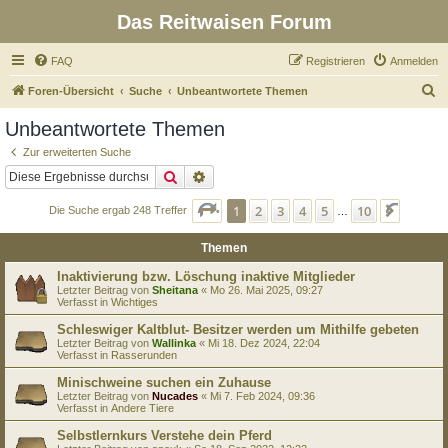
Das Reitwaisen Forum
FAQ
Registrieren
Anmelden
S
Foren-Übersicht
Suche
Unbeantwortete Themen
u
Unbeantwortete Themen
c
Zur erweiterten Suche
h
Suche
Erweiterte Suche
e
Seite
1
von
10
1
2
3
4
5
10
Nächst
Die Suche ergab 248 Treffer
…
Themen
Inaktivierung bzw. Löschung inaktive Mitglieder
Letzter Beitrag von
Sheitana
«
Mo 26. Mai 2025, 09:27
Verfasst in
Wichtiges
Schleswiger Kaltblut- Besitzer werden um Mithilfe gebeten
Letzter Beitrag von
Wallinka
«
Mi 18. Dez 2024, 22:04
Verfasst in
Rasserunden
Minischweine suchen ein Zuhause
Letzter Beitrag von
Nucades
«
Mi 7. Feb 2024, 09:36
Verfasst in
Andere Tiere
Selbstlernkurs Verstehe dein Pferd