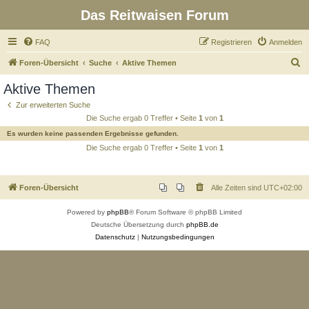
Das Reitwaisen Forum
FAQ
Registrieren
Anmelden
S
Foren-Übersicht
Suche
Aktive Themen
u
Aktive Themen
c
Zur erweiterten Suche
h
Die Suche ergab 0 Treffer • Seite
1
von
1
e
Es wurden keine passenden Ergebnisse gefunden.
Die Suche ergab 0 Treffer • Seite
1
von
1
Foren-Übersicht
Alle Zeiten sind
UTC+02:00
Powered by
phpBB
® Forum Software © phpBB Limited
Deutsche Übersetzung durch
phpBB.de
Datenschutz
|
Nutzungsbedingungen