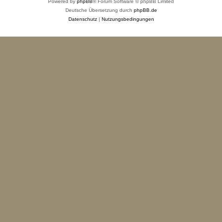
Powered by
phpBB
® Forum Software © phpBB Limited
Deutsche Übersetzung durch
phpBB.de
Datenschutz
|
Nutzungsbedingungen