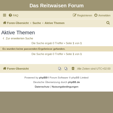
Das Reitwaisen Forum
FAQ
Registrieren
Anmelden
S
Foren-Übersicht
Suche
Aktive Themen
u
Aktive Themen
c
Zur erweiterten Suche
h
Die Suche ergab 0 Treffer • Seite
1
von
1
e
Es wurden keine passenden Ergebnisse gefunden.
Die Suche ergab 0 Treffer • Seite
1
von
1
Foren-Übersicht
Alle Zeiten sind
UTC+02:00
Powered by
phpBB
® Forum Software © phpBB Limited
Deutsche Übersetzung durch
phpBB.de
Datenschutz
|
Nutzungsbedingungen