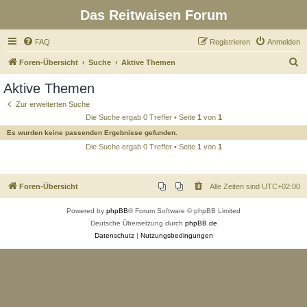
Das Reitwaisen Forum
FAQ
Registrieren
Anmelden
S
Foren-Übersicht
Suche
Aktive Themen
u
Aktive Themen
c
Zur erweiterten Suche
h
Die Suche ergab 0 Treffer • Seite
1
von
1
e
Es wurden keine passenden Ergebnisse gefunden.
Die Suche ergab 0 Treffer • Seite
1
von
1
Foren-Übersicht
Alle Zeiten sind
UTC+02:00
Powered by
phpBB
® Forum Software © phpBB Limited
Deutsche Übersetzung durch
phpBB.de
Datenschutz
|
Nutzungsbedingungen