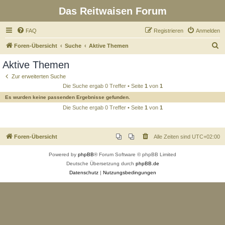
Das Reitwaisen Forum
FAQ
Registrieren
Anmelden
S
Foren-Übersicht
Suche
Aktive Themen
u
Aktive Themen
c
Zur erweiterten Suche
h
Die Suche ergab 0 Treffer • Seite
1
von
1
e
Es wurden keine passenden Ergebnisse gefunden.
Die Suche ergab 0 Treffer • Seite
1
von
1
Foren-Übersicht
Alle Zeiten sind
UTC+02:00
Powered by
phpBB
® Forum Software © phpBB Limited
Deutsche Übersetzung durch
phpBB.de
Datenschutz
|
Nutzungsbedingungen