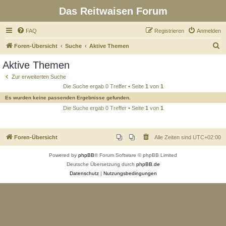
Das Reitwaisen Forum
FAQ
Registrieren
Anmelden
S
Foren-Übersicht
Suche
Aktive Themen
u
Aktive Themen
c
Zur erweiterten Suche
h
Die Suche ergab 0 Treffer • Seite
1
von
1
e
Es wurden keine passenden Ergebnisse gefunden.
Die Suche ergab 0 Treffer • Seite
1
von
1
Foren-Übersicht
Alle Zeiten sind
UTC+02:00
Powered by
phpBB
® Forum Software © phpBB Limited
Deutsche Übersetzung durch
phpBB.de
Datenschutz
|
Nutzungsbedingungen