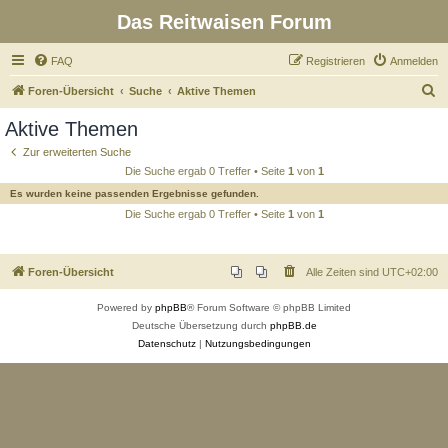
Das Reitwaisen Forum
FAQ
Registrieren
Anmelden
S
Foren-Übersicht
Suche
Aktive Themen
u
Aktive Themen
c
Zur erweiterten Suche
h
Die Suche ergab 0 Treffer • Seite
1
von
1
e
Es wurden keine passenden Ergebnisse gefunden.
Die Suche ergab 0 Treffer • Seite
1
von
1
Foren-Übersicht
Alle Zeiten sind
UTC+02:00
Powered by
phpBB
® Forum Software © phpBB Limited
Deutsche Übersetzung durch
phpBB.de
Datenschutz
|
Nutzungsbedingungen