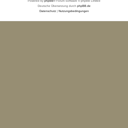
Powered by
phpBB
® Forum Software © phpBB Limited
Deutsche Übersetzung durch
phpBB.de
Datenschutz
|
Nutzungsbedingungen