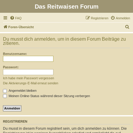
Das Reitwaisen Forum
FAQ
Registrieren
Anmelden
S
Foren-Übersicht
u
Du musst dich anmelden, um in diesem Forum Beiträge zu
c
zitieren.
h
Benutzername:
e
Passwort:
Ich habe mein Passwort vergessen
Die Aktivierungs-E-Mail erneut senden
Angemeldet bleiben
Meinen Online-Status während dieser Sitzung verbergen
REGISTRIEREN
Du musst in diesem Forum registriert sein, um dich anmelden zu können. Die