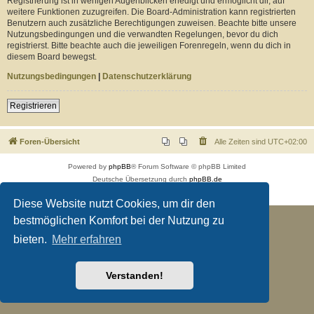
Registrierung ist in wenigen Augenblicken erledigt und ermöglicht dir, auf
weitere Funktionen zuzugreifen. Die Board-Administration kann registrierten
Benutzern auch zusätzliche Berechtigungen zuweisen. Beachte bitte unsere
Nutzungsbedingungen und die verwandten Regelungen, bevor du dich
registrierst. Bitte beachte auch die jeweiligen Forenregeln, wenn du dich in
diesem Board bewegst.
Nutzungsbedingungen
|
Datenschutzerklärung
Registrieren
Foren-Übersicht
Alle Zeiten sind
UTC+02:00
Powered by
phpBB
® Forum Software © phpBB Limited
Deutsche Übersetzung durch
phpBB.de
Datenschutz
|
Nutzungsbedingungen
Diese Website nutzt Cookies, um dir den
bestmöglichen Komfort bei der Nutzung zu
bieten.
Mehr erfahren
Verstanden!